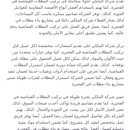
تقدم شركة الملكي حلولاً متكاملة في تركيب المظلات القماشية في
الفجيرة، كما تهتم باستخدام أفضل أنواع الأقمشة المقاومة للعوامل
الجوية. كذلك، توفر الشركة تصاميم مبتكرة تناسب كل المساحات،
لذلك يختار العملاء شركة الملكي دائمًا في مشاريع بناء مظلات في
الفجيرة. أيضا، يعمل فريق العمل على تركيب المظلات القماشية بدقة
عالية، كما يضمن تطبيق أعلى معايير الأمان والجودة.
تركز شركة الملكي على تقديم استشارات متخصصة لكل عميل قبل
تركيب المظلات القماشية في الفجيرة، كما توفر خيارات متعددة من
حيث الألوان والمواد، لذلك يمكن لكل عميل الحصول على مظلة تلبي
توقعاته. كذلك، تقدم الشركة صيانة دورية لضمان استمرار المظلات
القماشية، أيضا تحرص على استخدام أدوات وتقنيات حديثة لضمان تنفيذ
سريع وفعال، كما تضمن الشركة استمرار المظلات لفترات طويلة ضمن
مشاريع بناء مظلات في الفجيرة.
تتميز شركة الملكي بخبرة طويلة في تركيب المظلات القماشية في
الفجيرة، كما تقدم تصاميم فريدة تواكب أحدث صيحات السوق، لذلك
تعتبر الخيار الأمثل لكل من يبحث عن الجودة والجمال. كذلك، تهتم
الشركة بكل تفاصيل المشروع لضمان رضا العميل، أيضا توفر فريق
عمل متخصص لتنفيذ كل مشروع، كما تضمن استخدام مواد متينة
وعملية لضمان أفضل نتائج ضمن مشاريع بناء مظلات في الفجيرة.