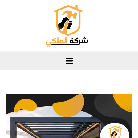
خطي
لى
لمحتوى