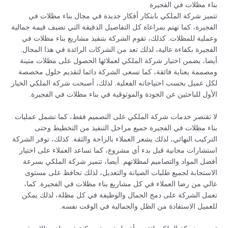
بناء مظلات في الفجيرة
تتميز شركة الملكي بابتكار أفكار جديدة في مجال بناء مظلات في
الفجيرة، كما تهتم بمراعاة كل التفاصيل الدقيقة التي تضيف قيمة جمالية
وعملية للمظلات. كذلك، تقوم الشركة بتنفيذ مشاريع بناء مظلات في
الفجيرة بكفاءة عالية، لذلك تعد من الشركات الرائدة في هذا المجال.
أيضا، يضمن اختيار شركة الملكي لعملائها الحصول على مظلات متينة
ومصممة بعناية فائقة، كما تسعى الشركة دائما لتقديم حلول مخصصة
لكل عميل بحسب احتياجاته الفعلية. لذلك، أصبحت شركة الملكي الخيار
الأول للباحثين عن الجودة والموثوقية في بناء مظلات في الفجيرة.
لا تقتصر خدمات شركة الملكي على التصميم فقط، كما تشمل عمليات
بناء مظلات في الفجيرة جميع مراحل التنفيذ من التخطيط وحتى
التركيب النهائي، لذلك يشعر العملاء بالراحة والثقة. كذلك، توفر الشركة
استشارات مجانية قبل بدء أي مشروع، كما تساعد العملاء على اختيار
أفضل المواد والتصاميم لمظلاتهم. أيضا، تتميز شركة الملكي بسرعة
الاستجابة لجميع طلبات الصيانة والتعديل، لذلك تحافظ على مستوى
عالي من رضا العملاء في كل مشاريع بناء مظلات في الفجيرة. كما،
تعمل الشركة على دمج الجمال والوظيفة في كل مظلة، لذلك يمكن
للعميل الاستفادة من الظل والجمالية في الوقت نفسه.