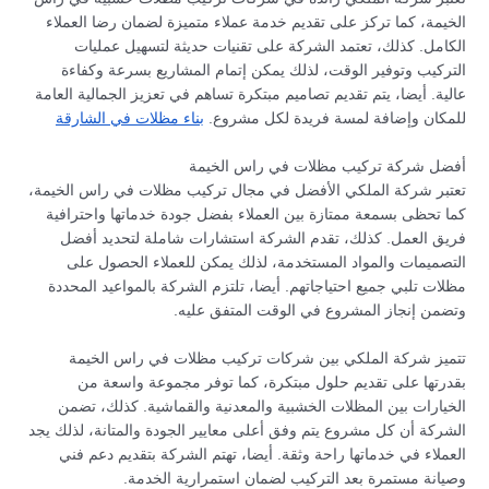
الخيمة، كما تركز على تقديم خدمة عملاء متميزة لضمان رضا العملاء
الكامل. كذلك، تعتمد الشركة على تقنيات حديثة لتسهيل عمليات
التركيب وتوفير الوقت، لذلك يمكن إتمام المشاريع بسرعة وكفاءة
عالية. أيضا، يتم تقديم تصاميم مبتكرة تساهم في تعزيز الجمالية العامة
للمكان وإضافة لمسة فريدة لكل مشروع.
بناء مظلات في الشارقة
أفضل شركة تركيب مظلات في راس الخيمة
تعتبر شركة الملكي الأفضل في مجال تركيب مظلات في راس الخيمة،
كما تحظى بسمعة ممتازة بين العملاء بفضل جودة خدماتها واحترافية
فريق العمل. كذلك، تقدم الشركة استشارات شاملة لتحديد أفضل
التصميمات والمواد المستخدمة، لذلك يمكن للعملاء الحصول على
مظلات تلبي جميع احتياجاتهم. أيضا، تلتزم الشركة بالمواعيد المحددة
وتضمن إنجاز المشروع في الوقت المتفق عليه.
تتميز شركة الملكي بين شركات تركيب مظلات في راس الخيمة
بقدرتها على تقديم حلول مبتكرة، كما توفر مجموعة واسعة من
الخيارات بين المظلات الخشبية والمعدنية والقماشية. كذلك، تضمن
الشركة أن كل مشروع يتم وفق أعلى معايير الجودة والمتانة، لذلك يجد
العملاء في خدماتها راحة وثقة. أيضا، تهتم الشركة بتقديم دعم فني
وصيانة مستمرة بعد التركيب لضمان استمرارية الخدمة.