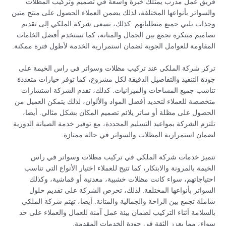
فريق عمل مدرب يمتلك خبرة واسعة في تصميم وتركيب المظلات
والسواتر بأنواعها المختلفة، لذلك يضمن العملاء الحصول على منتج متين
وجذاب يلبي جميع متطلباتهم. كذلك، تسعى شركة الملكي إلى تقديم
تصاميم مبتكرة تجمع بين الجمال والمتانة، كما تستخدم أفضل الخامات
المقاومة للعوامل الجوية لضمان استمرارية الخدمة لأطول فترة ممكنة.
تركز شركة الملكي عند تركيب مظلات وسواتر في راس الخيمة على
جودة التنفيذ والتفاصيل الدقيقة لكل مشروع، كما توفر خيارات متعددة
تناسب جميع المساحات والميزانيات. كذلك، تقدم الشركة استشارات
متخصصة للعملاء لتحديد أفضل المواد والألوان، لذلك يتمكن العميل من
الحصول على مظلة أو ساتر يلائم تصميم المكان بشكل مثالي. أيضا،
تلتزم الشركة بمواعيد التسليم المحددة، مع توفير خدمة الصيانة الدورية
لضمان استمرارية المظلات والسواتر في حالة ممتازة.
تتميز خدمات شركة الملكي في تركيب مظلات وسواتر في راس
الخيمة بالمرونة والابتكار، كما تتيح للعملاء اختيار الأنواع التي تناسب
احتياجاتهم، سواء كانت مظلات خشبية، معدنية أو قماشية، وكذلك
السواتر بأنواعها المختلفة. لذلك، تحرص الشركة على تقديم حلول
شاملة تجمع بين الراحة والجمالية والمتانة. أيضا، تهتم شركة الملكي
بالسلامة أثناء التركيب لضمان بيئة عمل آمنة للعمال والعملاء على حد
سواء، مما يعزز الثقة في جودة الخدمات المقدمة.