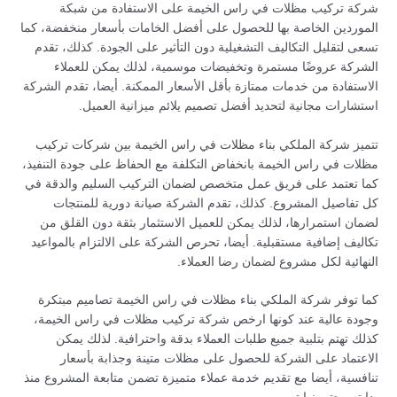
شركة تركيب مظلات في راس الخيمة على الاستفادة من شبكة
الموردين الخاصة بها للحصول على أفضل الخامات بأسعار منخفضة، كما
تسعى لتقليل التكاليف التشغيلية دون التأثير على الجودة. كذلك، تقدم
الشركة عروضًا مستمرة وتخفيضات موسمية، لذلك يمكن للعملاء
الاستفادة من خدمات ممتازة بأقل الأسعار الممكنة. أيضا، تقدم الشركة
استشارات مجانية لتحديد أفضل تصميم يلائم ميزانية العميل.
تتميز شركة الملكي بناء مظلات في راس الخيمة بين شركات تركيب
مظلات في راس الخيمة بانخفاض التكلفة مع الحفاظ على جودة التنفيذ،
كما تعتمد على فريق عمل متخصص لضمان التركيب السليم والدقة في
كل تفاصيل المشروع. كذلك، تقدم الشركة صيانة دورية للمنتجات
لضمان استمرارها، لذلك يمكن للعميل الاستثمار بثقة دون القلق من
تكاليف إضافية مستقبلية. أيضا، تحرص الشركة على الالتزام بالمواعيد
النهائية لكل مشروع لضمان رضا العملاء.
كما توفر شركة الملكي بناء مظلات في راس الخيمة تصاميم مبتكرة
وجودة عالية عند كونها ارخص شركة تركيب مظلات في راس الخيمة،
كذلك تهتم بتلبية جميع طلبات العملاء بدقة واحترافية. لذلك يمكن
الاعتماد على الشركة للحصول على مظلات متينة وجذابة بأسعار
تنافسية، أيضا مع تقديم خدمة عملاء متميزة تضمن متابعة المشروع منذ