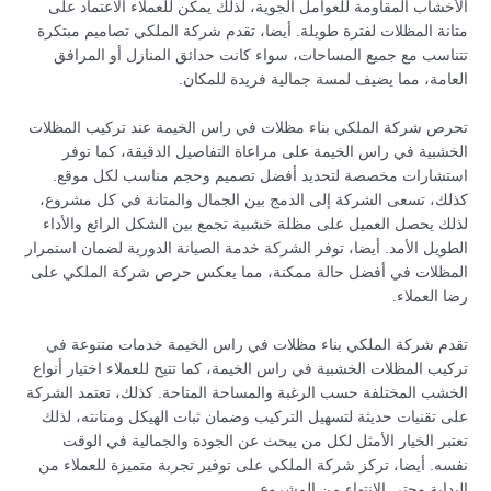
الأخشاب المقاومة للعوامل الجوية، لذلك يمكن للعملاء الاعتماد على
متانة المظلات لفترة طويلة. أيضا، تقدم شركة الملكي تصاميم مبتكرة
تتناسب مع جميع المساحات، سواء كانت حدائق المنازل أو المرافق
العامة، مما يضيف لمسة جمالية فريدة للمكان.
تحرص شركة الملكي بناء مظلات في راس الخيمة عند تركيب المظلات
الخشبية في راس الخيمة على مراعاة التفاصيل الدقيقة، كما توفر
استشارات مخصصة لتحديد أفضل تصميم وحجم مناسب لكل موقع.
كذلك، تسعى الشركة إلى الدمج بين الجمال والمتانة في كل مشروع،
لذلك يحصل العميل على مظلة خشبية تجمع بين الشكل الرائع والأداء
الطويل الأمد. أيضا، توفر الشركة خدمة الصيانة الدورية لضمان استمرار
المظلات في أفضل حالة ممكنة، مما يعكس حرص شركة الملكي على
رضا العملاء.
تقدم شركة الملكي بناء مظلات في راس الخيمة خدمات متنوعة في
تركيب المظلات الخشبية في راس الخيمة، كما تتيح للعملاء اختيار أنواع
الخشب المختلفة حسب الرغبة والمساحة المتاحة. كذلك، تعتمد الشركة
على تقنيات حديثة لتسهيل التركيب وضمان ثبات الهيكل ومتانته، لذلك
تعتبر الخيار الأمثل لكل من يبحث عن الجودة والجمالية في الوقت
نفسه. أيضا، تركز شركة الملكي على توفير تجربة متميزة للعملاء من
البداية وحتى الانتهاء من المشروع.