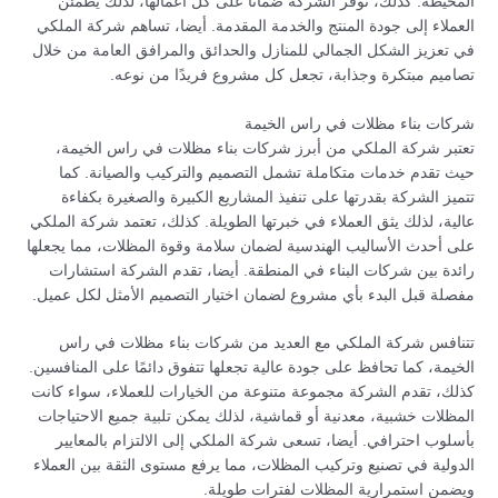
المحيطة. كذلك، توفر الشركة ضمانًا على كل أعمالها، لذلك يطمئن
العملاء إلى جودة المنتج والخدمة المقدمة. أيضا، تساهم شركة الملكي
في تعزيز الشكل الجمالي للمنازل والحدائق والمرافق العامة من خلال
تصاميم مبتكرة وجذابة، تجعل كل مشروع فريدًا من نوعه.
شركات بناء مظلات في راس الخيمة
تعتبر شركة الملكي من أبرز شركات بناء مظلات في راس الخيمة،
حيث تقدم خدمات متكاملة تشمل التصميم والتركيب والصيانة. كما
تتميز الشركة بقدرتها على تنفيذ المشاريع الكبيرة والصغيرة بكفاءة
عالية، لذلك يثق العملاء في خبرتها الطويلة. كذلك، تعتمد شركة الملكي
على أحدث الأساليب الهندسية لضمان سلامة وقوة المظلات، مما يجعلها
رائدة بين شركات البناء في المنطقة. أيضا، تقدم الشركة استشارات
مفصلة قبل البدء بأي مشروع لضمان اختيار التصميم الأمثل لكل عميل.
تتنافس شركة الملكي مع العديد من شركات بناء مظلات في راس
الخيمة، كما تحافظ على جودة عالية تجعلها تتفوق دائمًا على المنافسين.
كذلك، تقدم الشركة مجموعة متنوعة من الخيارات للعملاء، سواء كانت
المظلات خشبية، معدنية أو قماشية، لذلك يمكن تلبية جميع الاحتياجات
بأسلوب احترافي. أيضا، تسعى شركة الملكي إلى الالتزام بالمعايير
الدولية في تصنيع وتركيب المظلات، مما يرفع مستوى الثقة بين العملاء
ويضمن استمرارية المظلات لفترات طويلة.