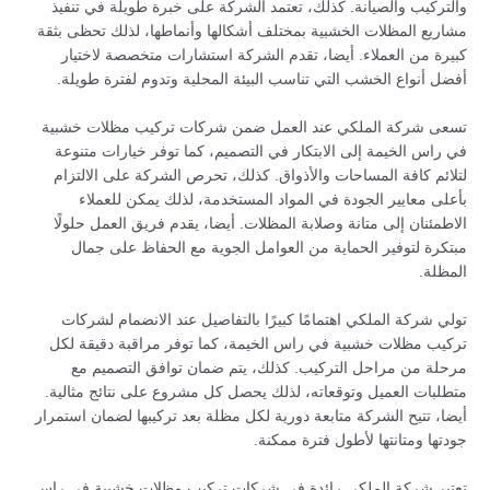
والتركيب والصيانة. كذلك، تعتمد الشركة على خبرة طويلة في تنفيذ
مشاريع المظلات الخشبية بمختلف أشكالها وأنماطها، لذلك تحظى بثقة
كبيرة من العملاء. أيضا، تقدم الشركة استشارات متخصصة لاختيار
أفضل أنواع الخشب التي تناسب البيئة المحلية وتدوم لفترة طويلة.
تسعى شركة الملكي عند العمل ضمن شركات تركيب مظلات خشبية
في راس الخيمة إلى الابتكار في التصميم، كما توفر خيارات متنوعة
لتلائم كافة المساحات والأذواق. كذلك، تحرص الشركة على الالتزام
بأعلى معايير الجودة في المواد المستخدمة، لذلك يمكن للعملاء
الاطمئنان إلى متانة وصلابة المظلات. أيضا، يقدم فريق العمل حلولًا
مبتكرة لتوفير الحماية من العوامل الجوية مع الحفاظ على جمال
المظلة.
تولي شركة الملكي اهتمامًا كبيرًا بالتفاصيل عند الانضمام لشركات
تركيب مظلات خشبية في راس الخيمة، كما توفر مراقبة دقيقة لكل
مرحلة من مراحل التركيب. كذلك، يتم ضمان توافق التصميم مع
متطلبات العميل وتوقعاته، لذلك يحصل كل مشروع على نتائج مثالية.
أيضا، تتيح الشركة متابعة دورية لكل مظلة بعد تركيبها لضمان استمرار
جودتها ومتانتها لأطول فترة ممكنة.
تعتبر شركة الملكي رائدة في شركات تركيب مظلات خشبية في راس