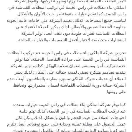
تتميز المظلات القماشية بخفة وزنها وسهولة تركيبها، وتتفوق شركة
الملكي بناء مظلات في راس الخيمة في تركيب المظلات القماشية في
راس الخيمة، كما تقدم خيارات متنوعة من حيث الألوان والأشكال
لتناسب جميع المساحات. كذلك، تعتمد الشركة على خامات عالية الجودة
مقاومة لأشعة الشمس والأمطار، لذلك يمكن للعملاء الاعتماد على
المظلات القماشية لفترات طويلة دون تلف. أيضا، توفر الشركة
استشارات متخصصة لاختيار أفضل التصميمات والخيارات المتاحة.
تحرص شركة الملكي بناء مظلات في راس الخيمة عند تركيب المظلات
القماشية في راس الخيمة على مراعاة التفاصيل الدقيقة، كما توفر
خدمة تركيب آمن ومستقر لضمان سلامة الهيكل. كذلك، تهتم الشركة
بتقديم تصاميم مبتكرة تضفي لمسة جمالية على المكان، لذلك يعتبر
العملاء أن خدمات شركة الملكي متميزة مقارنة بالمنافسين. أيضا، تقدم
الشركة صيانة دورية للمظلات القماشية لضمان استمراريتها وتحافظ
على رونقها.
كما توفر شركة الملكي بناء مظلات في راس الخيمة خيارات متعددة
عند تركيب المظلات القماشية في راس الخيمة، كذلك تهتم بتلبية
احتياجات العملاء من حيث الحجم واللون والشكل. لذلك يمكن لكل
عميل الحصول على مظلة عملية وجذابة تلبي جميع توقعاته. أيضا، تلتزم
الشركة بالمواعيد النهائية للتسليم وتتابع كل تفاصيل المشروع لضمان