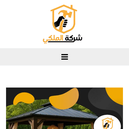
خطي
لى
لمحتوى