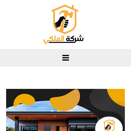
خطي
لى
لمحتوى