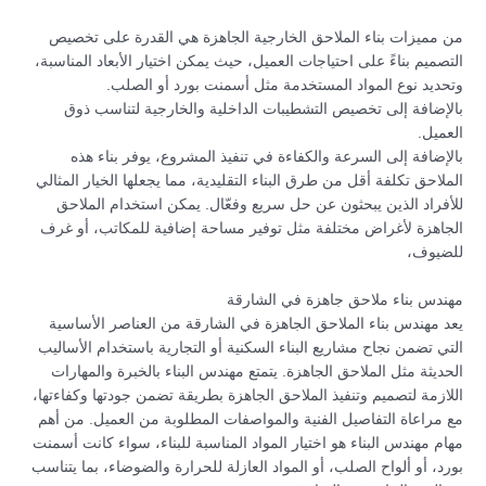
من مميزات بناء الملاحق الخارجية الجاهزة هي القدرة على تخصيص
التصميم بناءً على احتياجات العميل، حيث يمكن اختيار الأبعاد المناسبة،
وتحديد نوع المواد المستخدمة مثل أسمنت بورد أو الصلب.
بالإضافة إلى تخصيص التشطيبات الداخلية والخارجية لتناسب ذوق
العميل.
بالإضافة إلى السرعة والكفاءة في تنفيذ المشروع، يوفر بناء هذه
الملاحق تكلفة أقل من طرق البناء التقليدية، مما يجعلها الخيار المثالي
للأفراد الذين يبحثون عن حل سريع وفعّال. يمكن استخدام الملاحق
الجاهزة لأغراض مختلفة مثل توفير مساحة إضافية للمكاتب، أو غرف
للضيوف،
مهندس بناء ملاحق جاهزة في الشارقة
يعد مهندس بناء الملاحق الجاهزة في الشارقة من العناصر الأساسية
التي تضمن نجاح مشاريع البناء السكنية أو التجارية باستخدام الأساليب
الحديثة مثل الملاحق الجاهزة. يتمتع مهندس البناء بالخبرة والمهارات
اللازمة لتصميم وتنفيذ الملاحق الجاهزة بطريقة تضمن جودتها وكفاءتها،
مع مراعاة التفاصيل الفنية والمواصفات المطلوبة من العميل. من أهم
مهام مهندس البناء هو اختيار المواد المناسبة للبناء، سواء كانت أسمنت
بورد، أو ألواح الصلب، أو المواد العازلة للحرارة والضوضاء، بما يتناسب