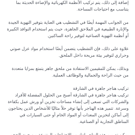
إضافة إلى ذلك، يتم تركيب الأنظمة الكهربائية والإضاءة الحديثة بما
يتناسب مع احتياجات المساحة.
من الجوانب المهمة أيضًا في التشطيب هي العناية بتوفير التهوية الجيدة
والإنارة الطبيعية في الملاحق الجاهزة، حيث يتم استخدام النوافذ الكبيرة
أو أنظمة التهوية الصناعية لتوفير راحة الساكنين.
علاوة على ذلك، فإن التشطيب يتضمن أيضًا استخدام مواد عزل صوتي
وحراري لتوفير بيئة مريحة داخل الملحق.
وبذلك، يمكن للمقيمين الاستفادة من ملحق جاهز يتمتع بمزايا متعددة
من حيث الراحة والجمالية والوظائف العملية.
تركيب هناجر جاهزة في الشارقة
تركيب هناجر جاهزة في الشارقة أصبح من الحلول المفضلة للأفراد
والشركات التي تسعى إلى إنشاء مساحات تخزين أو ورش عمل بكفاءة
وسرعة. تتميز هذه الهناجر بأنها توفر حلاً مثاليًا للأشخاص الذين يحتاجون
إلى أماكن لتخزين المعدات أو المواد الخام أو حتى السيارات في
المناطق التجارية أو الصناعية.
يمكن تصميم هذه الهناجر لتناسب الاحتياجات المتنوعة من حيث الحجم،