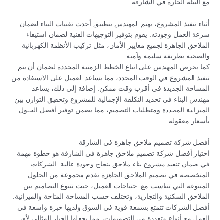
مع البيئة الحارة في الشارقة.
أثناء تنفيذ المشروع، يهتم المهندس بتطبيق أحدث تقنيات البناء لضمان
سرعة العمل وجودته. يقوم بتوفير التوجيهات الفنية لضمان استيفاء
الملاحق الجاهزة لجميع معايير الأمان، مثل تركيب الأنظمة الكهربائية
والصحية بطريقة سليمة وآمنة.
كما يحرص المهندس على اتباع الخطط الزمنية المحددة لضمان أن يتم
تنفيذ المشروع في الوقت المحدد، مما يساعد العميل على الاستفادة من
المساحة الجديدة في أقرب وقت ممكن. إضافة إلى ذلك، يساعد
مهندس البناء في تحديد التكلفة الإجمالية للمشروع وتحقيق التوازن بين
الميزانية المحددة ومتطلبات التصميم، مما يضمن توفير أفضل الحلول
بأسعار معقولة.
أفضل شركة تصميم ملاحق جاهزة في الشارقة
اختيار أفضل شركة تصميم ملاحق جاهزة في الشارقة هو خطوة مهمة
في ضمان تنفيذ مشروع بناء ملاحق بنجاح وجودة عالية. الشركات
المتخصصة في تصميم الملاحق الجاهزة تقدم مجموعة من الحلول
المتنوعة التي تتناسب مع احتياجات العميل، حيث تتنوع التصاميم بين
الملاحق السكنية والتجارية، وتختلف حسب المساحة المتاحة والميزانية.
أفضل الشركات تتمتع بسمعة قوية في السوق ولديها خبرة واسعة في
العمل مع أنواع متعددة من التصميمات، مما يجعلها الخيار المثالي لأي