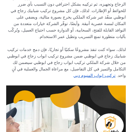
الزجاج وتجهيزه، ثم تركيبه بشكل احترافي دون التسبب بأي ضرر
للحوائط أو الإطارات. لذلك، فإن كل مشروع تركيب شبابيك زجاج في
ابوظبي منفّذ عبر شركة الملكي يخرج بصورة مثالية، ويضفي على
المكان لمسة عصرية أنيقة. وأيضًا، توفّر الشركة خيارات متعددة من
النوافذ القابلة للفتح، السحابية، أو الدوارة حسب احتياج العميل، وتُركّب
بآليات متطورة تمنع التسريب وتطيل عمر الاستخدام.
لذلك، سواء كنت تنفذ مشروعًا سكنيًا أو تجاريًا، فإن دمج خدمات تركيب
شبابيك زجاج في ابوظبي ضمن مشروع تركيب ابواب زجاج في ابوظبي
من خلال شركة الملكي تركيب ابواب زجاج في ابوظبي سيضمن لك
التكامل والتميز في كل التفاصيل، مع مراعاة الجمال والعملية في آنٍ
واحد.
تركيب ابواب المنيوم دبي