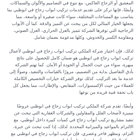
المعشق أو الزجاج العاكس، مع تنوع في التصاميم والألوان والسماكات.
وأيضًا، فإنها تركز على تقديم خدمات تركيب ابواب زجاج في ابوظبي بما
يتناسب مع المساحات المختلفة، سواء كانت صغيرة أو واسعة، مما
يجعلها الخيار المثالي لكل من يبحث عن التميز والدقة. كما أن الأبواب
الزجاجية التي توفرها الشركة تتميز بالعزل الحراري، العزل الصوتي،
ومقاومة الكسر والخدوش، وكلها مدعومة بضمان شامل.
لذلك، فإن اختيار شركة الملكي تركيب ابواب زجاج في ابوظبي لأعمال
تركيب ابواب زجاج في ابوظبي هو ضمان كامل للحصول على نتائج
مبهرة، سواء من حيث الجمال أو الجودة أو الأمان. كما تهتم الشركة
بأدق التفاصيل بداية من التصميم، مرورًا بالقياسات والتنفيذ، وصولًا إلى
خدمة ما بعد التركيب. كذلك توفر الشركة خيارات التخصيص الكاملة
للعملاء من حيث الإكسسوارات، المقابض، والإطارات، مما يجعل كل
باب تحفة فنية فريدة من نوعها.
وأيضًا، تقدم شركة الملكي تركيب ابواب زجاج في ابوظبي عروضًا
مميزة لأصحاب الفلل والمقاولين والشركات العقارية التي تبحث عن
تنفيذ مشاريع تركيب أبواب زجاج في كميات كبيرة داخل أبوظبي، مع
الالتزام بالمواعيد والميزانية المحددة. لذلك، إذا كنت تبحث عن خبرة،
التزام، ومظهر فاخر وعصري، فإن تركيب ابواب زجاج في ابوظبي مع