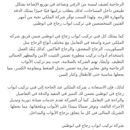
الزجاجية تُضيف لمسة من الرقي وتساعد في توزيع الإضاءة بشكل
طبيعي داخل المساحات، لذلك يتطلب تركيبها فنيًا خبيرًا يمتلك الدقة
والمهارة اللازمة. ولهذا السبب توفّر شركة الملكي نخبة من أمهر
الفنيين المتخصصين في تركيب ابواب زجاج في ابوظبي.
كما يمتلك كل فني تركيب ابواب زجاج في ابوظبي ضمن فريق شركة
الملكي خبرة واسعة في التعامل مع مختلف أنواع الزجاج مثل
السيكوريت، الزجاج المعشق، والزجاج العاكس. كذلك يُنفّذ العمل
باستخدام أدوات تركيب متطورة تضمن التثبيت الآمن والمظهر الجمالي
النظيف. وأيضًا، تهتم الشركة بالسلامة، حيث يتم تركيب الأبواب
الزجاجية وفق معايير صارمة تضمن تحمل الضغط ومقاومة الكسر، مما
يجعلها مناسبة حتى للأطفال وكبار السن.
لذلك، فإن الاستعانة بـ شركة الملكي عند الحاجة إلى فني تركيب ابواب
زجاج في ابوظبي تضمن لك التميز في التنفيذ والدقة في التفاصيل
والراحة في التعامل. كما أن الشركة تقدم خدمات صيانة دورية وتبديل
الأجزاء التالفة، وتوفر ضمانًا ممتدًا على الأبواب وملحقاتها، مما يجعلها
الشريك المثالي في كل ما يتعلق بزجاج الأبواب والمداخل.
شركة تركيب ابواب زجاج في ابوظبي