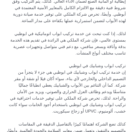
إيطالية أو ألمانية الصنع لضمان الأداء العالي. كذلك، يتم التركيب وفق
شروط فنية دقيقة مع الالتزام الكامل بالمعايير الأمنية المعتمدة في
أبوظبي. وأيضًا، تحرص شركة الملكي على توفير خدمة صيانة دورية
لهذه الأبواب لتضمن استمرارية عملها بكفاءة على مدار الساعة.
لذلك، إذا كنت تبحث عن خدمة تركيب ابواب اتوماتيكية في ابوظبي
بمستوى عالمي، فإن شركة الملكي هي الرائدة في تقديم هذه الخدمة
بدقة وأناقة وبسعر منافس، مع دعم فني متواصل وتجهيزات عصرية
تناسب مختلف أنواع المنشآت.
تركيب ابواب وشبابيك في ابوظبي
إن خدمة تركيب ابواب وشبابيك في ابوظبي هي جزء لا يتجزأ من
التصميم الداخلي والخارجي لأي بناء، سواء أكان فيلا أو شقة أو مقر
شركة. كما أن التناغم بين الأبواب والشبابيك يعطي انطباعًا جماليًا
متناسقًا ويدعم وظائف العزل الحراري والصوتي، ويزيد من الأمان
والراحة. لذلك، تحرص شركة الملكي على توفير خدمات احترافية في
تركيب ابواب وشبابيك في ابوظبي باستخدام أجود الخامات سواء كانت
خشب، ألومنيوم، UPVC أو زجاج سيكوريت.
كذلك تضع الشركة اهتمامًا كبيرًا بالتفاصيل الدقيقة في المقاسات
والتصميم والتنفيذ، وتعمل ضمن معايير السلامة والجودة العالمية. وأيضًا،