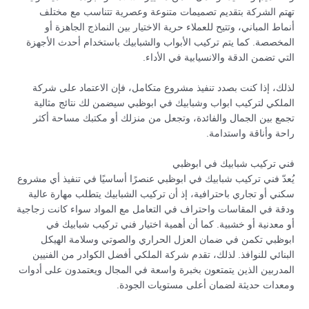
تهتم الشركة بتقديم تصميمات متنوعة وعصرية تتناسب مع مختلف
أنماط المباني، وتتيح للعملاء حرية الاختيار بين النماذج الجاهزة أو
المخصصة. كما يتم تركيب الأبواب والشبابيك باستخدام أحدث الأجهزة
التي تضمن الدقة والانسيابية في الأداء.
لذلك، إذا كنت بصدد تنفيذ مشروع متكامل، فإن الاعتماد على شركة
الملكي لتركيب ابواب وشبابيك في ابوظبي سيضمن لك نتائج مثالية
تجمع بين الجمال والفائدة، وتجعل من منزلك أو مكتبك مساحة أكثر
راحة وأناقة واستدامة.
فني تركيب شبابيك في ابوظبي
يُعدّ فني تركيب شبابيك في ابوظبي عنصرًا أساسيًا في تنفيذ أي مشروع
سكني أو تجاري باحترافية، إذ أن تركيب الشبابيك يتطلب مهارة عالية
ودقة في المقاسات واحتراف في التعامل مع المواد سواء كانت زجاجية
أو معدنية أو خشبية. كما أن أهمية اختيار فني تركيب شبابيك في
ابوظبي تكمن في ضمان العزل الحراري والصوتي وسلامة الهيكل
البنائي للنوافذ. لذلك، تقدم شركة الملكي أفضل الكوادر من الفنيين
المدربين الذين يتمتعون بخبرة واسعة في المجال ويعتمدون على أدوات
ومعدات حديثة لضمان أعلى مستويات الجودة.