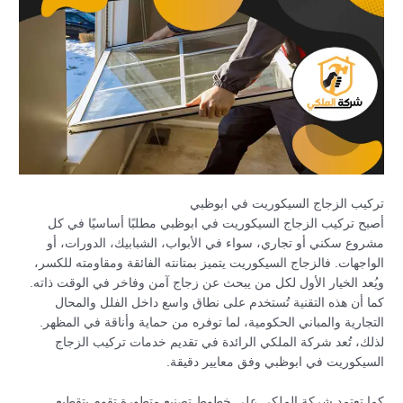
تركيب الزجاج السيكوريت في ابوظبي
أصبح تركيب الزجاج السيكوريت في ابوظبي مطلبًا أساسيًا في كل
مشروع سكني أو تجاري، سواء في الأبواب، الشبابيك، الدورات، أو
الواجهات. فالزجاج السيكوريت يتميز بمتانته الفائقة ومقاومته للكسر،
ويُعد الخيار الأول لكل من يبحث عن زجاج آمن وفاخر في الوقت ذاته.
كما أن هذه التقنية تُستخدم على نطاق واسع داخل الفلل والمحال
التجارية والمباني الحكومية، لما توفره من حماية وأناقة في المظهر.
لذلك، تُعد شركة الملكي الرائدة في تقديم خدمات تركيب الزجاج
السيكوريت في ابوظبي وفق معايير دقيقة.
كما تعتمد شركة الملكي على خطوط تصنيع متطورة تقوم بتقطيع