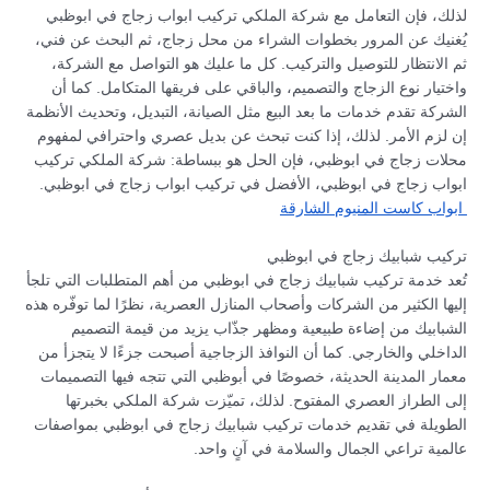
لذلك، فإن التعامل مع شركة الملكي تركيب ابواب زجاج في ابوظبي
يُغنيك عن المرور بخطوات الشراء من محل زجاج، ثم البحث عن فني،
ثم الانتظار للتوصيل والتركيب. كل ما عليك هو التواصل مع الشركة،
واختيار نوع الزجاج والتصميم، والباقي على فريقها المتكامل. كما أن
الشركة تقدم خدمات ما بعد البيع مثل الصيانة، التبديل، وتحديث الأنظمة
إن لزم الأمر. لذلك، إذا كنت تبحث عن بديل عصري واحترافي لمفهوم
محلات زجاج في ابوظبي، فإن الحل هو ببساطة: شركة الملكي تركيب
ابواب زجاج في ابوظبي، الأفضل في تركيب ابواب زجاج في ابوظبي.
ابواب كاست المنيوم الشارقة
تركيب شبابيك زجاج في ابوظبي
تُعد خدمة تركيب شبابيك زجاج في ابوظبي من أهم المتطلبات التي تلجأ
إليها الكثير من الشركات وأصحاب المنازل العصرية، نظرًا لما توفّره هذه
الشبابيك من إضاءة طبيعية ومظهر جذّاب يزيد من قيمة التصميم
الداخلي والخارجي. كما أن النوافذ الزجاجية أصبحت جزءًا لا يتجزأ من
معمار المدينة الحديثة، خصوصًا في أبوظبي التي تتجه فيها التصميمات
إلى الطراز العصري المفتوح. لذلك، تميّزت شركة الملكي بخبرتها
الطويلة في تقديم خدمات تركيب شبابيك زجاج في ابوظبي بمواصفات
عالمية تراعي الجمال والسلامة في آنٍ واحد.