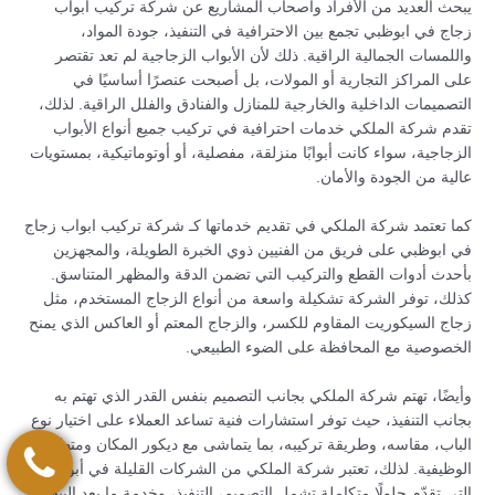
يبحث العديد من الأفراد وأصحاب المشاريع عن شركة تركيب ابواب
زجاج في ابوظبي تجمع بين الاحترافية في التنفيذ، جودة المواد،
واللمسات الجمالية الراقية. ذلك لأن الأبواب الزجاجية لم تعد تقتصر
على المراكز التجارية أو المولات، بل أصبحت عنصرًا أساسيًا في
التصميمات الداخلية والخارجية للمنازل والفنادق والفلل الراقية. لذلك،
تقدم شركة الملكي خدمات احترافية في تركيب جميع أنواع الأبواب
الزجاجية، سواء كانت أبوابًا منزلقة، مفصلية، أو أوتوماتيكية، بمستويات
عالية من الجودة والأمان.
كما تعتمد شركة الملكي في تقديم خدماتها كـ شركة تركيب ابواب زجاج
في ابوظبي على فريق من الفنيين ذوي الخبرة الطويلة، والمجهزين
بأحدث أدوات القطع والتركيب التي تضمن الدقة والمظهر المتناسق.
كذلك، توفر الشركة تشكيلة واسعة من أنواع الزجاج المستخدم، مثل
زجاج السيكوريت المقاوم للكسر، والزجاج المعتم أو العاكس الذي يمنح
الخصوصية مع المحافظة على الضوء الطبيعي.
وأيضًا، تهتم شركة الملكي بجانب التصميم بنفس القدر الذي تهتم به
بجانب التنفيذ، حيث توفر استشارات فنية تساعد العملاء على اختيار نوع
الباب، مقاسه، وطريقة تركيبه، بما يتماشى مع ديكور المكان ومتطلباته
الوظيفية. لذلك، تعتبر شركة الملكي من الشركات القليلة في أبوظبي
التي تقدّم حلولًا متكاملة تشمل التصميم، التنفيذ، وخدمة ما بعد البيع في