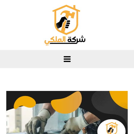
خطي
لى
لمحتوى