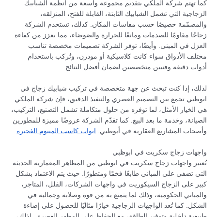
كما تهتم شركة الملكي بتقديم مجموعة واسعة من أنظمة الشبابيك
الزجاجية التي تشمل الشبابيك الثابتة، القابلة للفتح، المنزلقه،
والمصمّمة خصيصًا حسب مقاسات المكان. كذلك، تستخدم الشركة
زجاجًا مقاومًا للصدمات ومانعًا للحرارة والضوضاء، مما يعزز من كفاءة
العزل في المبنى. وأيضًا، توفر الشركة تصميمات مخصصة تناسب
مختلف الأذواق سواء كانت كلاسيكية أو مودرن، وتُركب باستخدام
أدوات دقيقة وفنيين متخصصين لضمان أفضل النتائج.
لذلك، إذا كنت تبحث عن جهة متخصصة في تركيب شبابيك زجاج في
ابوظبي تجمع بين التصميم العصري والتنفيذ الدقيق، فإن شركة الملكي
هي الخيار الأمثل، لما توفره من حلول متكاملة تشمل التصنيع، التركيب،
الصيانة، وخدمة ما بعد البيع. كما تقدّم الشركة عروضًا مميزة للمطورين
وأصحاب المشاريع العقارية في أبوظبي.
ابواب كاست المنيوم الفجيرة
واجهات زجاج سكريت في ابوظبي
تُعتبر واجهات زجاج سكريت في ابوظبي من المظاهر المعمارية الحديثة
التي تضفي على المباني طابعًا فخمًا ومتطورًا. حيث يتم الاعتماد بشكل
كبير على الزجاج السيكوريت في واجهات الشركات، الفلل، المتاجر،
والمباني الحكومية، وذلك لما يتمتع به من قوة وصلابة وجمالية في
الشكل. كما تُعد الواجهات الزجاجية خيارًا مثاليًا للحصول على إضاءة
طبيعية داخلية وتوفير الطاقة، مع الحفاظ على المظهر العصري. لذلك،