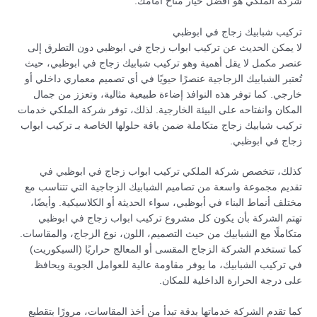
شركة الملكي هو أفضل خيار متاح أمامك.
تركيب شبابيك زجاج في ابوظبي
لا يمكن الحديث عن تركيب ابواب زجاج في ابوظبي دون التطرق إلى
عنصر مكمل لا يقل أهمية وهو تركيب شبابيك زجاج في ابوظبي، حيث
تُعتبر الشبابيك الزجاجية عنصرًا حيويًا في أي تصميم معماري داخلي أو
خارجي. كما توفر هذه النوافذ إضاءة طبيعية مثالية، وتعزز من جمال
المكان وانفتاحه على البيئة الخارجية. لذلك، توفر شركة الملكي خدمات
تركيب شبابيك زجاج متكاملة ضمن باقة حلولها الخاصة بـ تركيب ابواب
زجاج في ابوظبي.
كذلك، تتخصص شركة الملكي تركيب ابواب زجاج في ابوظبي في
تقديم مجموعة واسعة من تصاميم الشبابيك الزجاجية التي تتناسب مع
مختلف أنماط البناء في أبوظبي، سواء الحديثة أو الكلاسيكية. وأيضًا،
تهتم الشركة بأن يكون كل مشروع تركيب ابواب زجاج في ابوظبي
متكاملًا مع الشبابيك من حيث التصميم، اللون، نوع الزجاج، والمقاسات.
كما تستخدم الشركة الزجاج المقسى أو المعالج حراريًا (السيكوريت)
في تركيب الشبابيك، ما يوفر مقاومة عالية للعوامل الجوية ويحافظ
على درجة الحرارة الداخلية للمكان.
كما تقدم الشركة خدماتها بدقة تبدأ من أخذ المقاسات، مرورًا بتقطيع