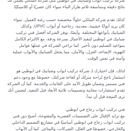
شركة تركيب ابواب وشبابيك في ابوظبي مثل شركة الملكي يضمن لك
نتائج دقيقة ومتناسقة تلائم طراز البناء سواء كان عصريًا أو كلاسيكيًا.
كذلك تقدم شركة الملكي حلولًا مخصصة حسب رغبة العميل، سواء
كان يريد أبوابًا خشبية، معدنية، زجاجية أو أبواب UPVC، وكذلك
الشبابيك بأنواعها المختلفة. وأيضًا، توفر الشركة أفضل فني تركيب
شبابيك في ابوظبي لتنفيذ الأعمال بسرعة ودقة، مع الالتزام الكامل
بمواعيد التسليم دون تأخير. كما تراعي الشركة في عملها عوامل
التهوية، الإضاءة، العزل، والأمان، مما يجعل الشبابيك والأبواب عملية
وآمنة في نفس الوقت.
لذلك، فإن اختيارك لـ شركة تركيب ابواب وشبابيك في ابوظبي هو
استثمار ناجح لراحة منزلك أو كفاءة شركتك، خصوصًا مع وجود دعم
فني مستمر وضمان طويل الأمد على الخامات والخدمة. كما أن الشركة
تقدم استشارات مجانية وتصميمات ثلاثية الأبعاد قبل التنفيذ، لتضمن أنك
ترى النتيجة قبل أن تبدأ.
فني تركيب ابواب زجاج في ابوظبي
مع تزايد الإقبال على التصميمات العصرية والمفتوحة، أصبح دور فني
تركيب ابواب زجاج في ابوظبي أساسيًا في مشاريع التصميم الداخلي
والخارجي، خصوصًا في الفلل، الشركات، والمتاجر. كما أن الأبواب