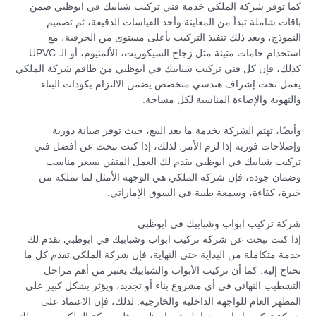
كما توفر شركة الملكي خدمة فني تركيب شبابيك في ابوظبي ضمن
باقات شاملة تبدأ من المعاينة وأخذ القياسات الدقيقة، ثم تصميم
النموذج، وبعد ذلك تنفيذ التركيب بأعلى مستوى من الحرفية، مع
استخدام خامات متينة مثل زجاج السيكوريت، الألمنيوم، أو الـ UPVC.
كذلك، فإن كل فني تركيب شبابيك في ابوظبي من طاقم شركة الملكي
يعمل تحت إشراف هندسي متخصص يضمن الالتزام بكودات البناء
والتهوية والإضاءة المناسبة لكل مساحة.
وأيضًا، تهتم الشركة بخدمة ما بعد البيع، حيث توفر صيانة دورية
وإصلاحات فورية إذا لزم الأمر. لذلك، إذا كنت تبحث عن أفضل فني
تركيب شبابيك في ابوظبي يقدم لك العمل المتقن بسعر مناسب
وضمان جودة، فإن شركة الملكي هي الوجهة الأمثل لما تملكه من
خبرة، كفاءة، وسمعة طيبة في السوق الإماراتي.
شركة تركيب ابواب وشبابيك في ابوظبي
إذا كنت تبحث عن شركة تركيب ابواب وشبابيك في ابوظبي تقدم لك
خدمة متكاملة من البداية حتى النهاية، فإن شركة الملكي تقدم كل ما
تحتاج إليه. كما أن تركيب الأبواب والشبابيك يعتبر من أهم مراحل
التشطيب النهائي في أي مشروع بناء أو تجديد، ويؤثر بشكل كبير على
المظهر العام للواجهة الداخلية والخارجية. لذلك، فإن الاعتماد على