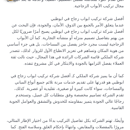
مجال تركيب الأبواب الزجاجية.
أفضل شركة تركيب ابواب زجاج في ابوظبي
عندما يتعلق الأمر بالجمع بين الذوق، الأمان، والجودة، فإن البحث عن
أفضل شركة تركيب ابواب زجاج في ابوظبي يصبح أمرًا ضروريًا لكل
من يهتم بتفاصيل تصميم منزله أو منشأته التجارية. كما أن الأبواب
الزجاجية ليست مجرد حاجز يفصل بين المساحات، بل هي جزء أساسي
من هوية المكان وتساهم في تعزيز الانطباع الأول للزوار. لذلك، تتصدر
شركة الملكي قائمة الشركات الرائدة في هذا المجال، حيث نالت ثقة
العملاء بفضل التزامها بالجودة والابتكار في كل مشروع تنفذه.
كما أن ما يميز شركة الملكي كـ أفضل شركة تركيب ابواب زجاج في
ابوظبي هو قدرتها على تقديم خدمات مرنة تلائم جميع أنواع المباني
والمساحات، سواء كانت كبيرة أو صغيرة، تقليدية أو عصرية. كذلك،
تقدم الشركة تصاميم مخصصة وفق متطلبات كل عميل، وتستخدم
زجاجًا عالي الجودة يتميز بمقاومته للخدوش والتشقق والعوامل الجوية
القاسية.
وأيضًا، تهتم الشركة بكل تفاصيل التركيب بدءًا من اختيار الإطار المثالي،
مرورًا بالمفصلات والمقابض، وانتهاءً بإحكام الغلق وسلاسة الفتح. كما