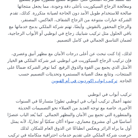
ومعالجة الزجاج السيكوريت بأعلى دقة وجودة، مما يجعل منتجاتها
صالحة للاستخدام طويل الأمد دون الحاجة لصيانة متكررة. كذلك، تقدم
الشركة خيارات متنوعة من الزجاج الشفاف، العاكس، المصنفر،
والزجاج المحفور بالنقوش. وأيضًا، تهتم شركة الملكي بدمج خدماتها مع
باقي الحلول مثل تركيب شبابيك زجاج في ابوظبي أو الأبواب الزجاجية،
لضمان التناسق الجمالي في كامل التصميم.
لذلك، إذا كنت تبحث عن أعلى درجات الأمان مع مظهر أنيق وعصري،
فإن تركيب الزجاج السيكوريت في ابوظبي عبر شركة الملكي هو الخيار
الأمثل الذي يجمع بين القوة والذوق الرفيع. كما توفر الشركة ضمانًا على
المنتجات، وتتابع معك الصيانة المستمرة وتحديثات التصميم حسب
الحاجة.
تركيب ابواب اكورديون في أم القيوين
تركيب أبواب في ابوظبي
تشهد أعمال تركيب أبواب في ابوظبي تطورًا متسارعًا في السنوات
الأخيرة، خاصة مع توجه العديد من العملاء نحو التصميمات الحديثة
والمتطورة التي تجمع بين الأمان والمظهر الجمالي. كما يُعد الباب عنصرًا
أساسيًا في أي مشروع معماري، سواء أكان سكنيًا أو تجاريًا، لأنه يمثل
أول ما يراه الزائر ويعكس انطباعًا عن الذوق العام للمكان. لذلك
حرصت شركة الملكي على تقديم خدمات احترافية متكاملة في تركيب