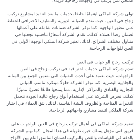
المثالي لمن يرغب في واجهات زجاجية فريدة.
تولي شركة الملكي اهتمامًا خاصًا بخدمات ما بعد التنفيذ لمشاريع تركيب
زجاج في العين، حيث تقدم الصيانة الدورية والتنظيف الاحترافي للحفاظ
على مظهر الواجهة. كما توفر الشركة ضمانات شاملة على أعمالها
لضمان رضا العملاء. كذلك، تقدم الشركة أسعارًا تنافسية تجعلها في
متناول مختلف الشرائح. لذلك، تعتبر شركة الملكي الوجهة الأولى في
العين للواجهات الزجاجية.
تركيب زجاج الواجهات في العين
تقدم شركة الملكي خدمات احترافية في تركيب زجاج في العين
للواجهات، حيث تعتمد على أحدث التقنيات التي تضمن الجمع بين المتانة
والجاذبية البصرية. كما توفر الشركة حلولًا مبتكرة تناسب المباني
التجارية والفنادق والمراكز الإدارية، مما يمنحها طابعًا عصريًا مميزًا.
كذلك، تحرص الشركة على استخدام أنواع زجاج عالية الجودة تتحمل
التغيرات المناخية والظروف البيئية القاسية. لذلك، يثق العملاء في اختيار
شركة الملكي لتنفيذ مشاريع واجهاتهم الزجاجية.
تعتمد شركة الملكي في أعمال تركيب زجاج في العين للواجهات على
فريق فني مؤهل يمتلك خبرة طويلة في هذا المجال. كما تهتم الشركة
بالدقة في القياسات والقص والتركيب لضمان التناسق التام بين الألواح