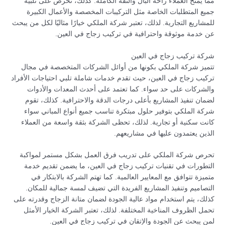
مما يمنح العملاء راحة البال والثقة الكاملة. كذلك، تحرص على تلبية
جميع المتطلبات الخاصة مثل التركيبات المخصصة والأعمال الكبيرة
للمشاريع التجارية. لذلك، تعتبر شركة الملكي خيارًا مثاليًا لكل من يبحث
عن خدمة موثوقة واحترافية في تركيب زجاج في العين.
شركة تركيب زجاج في العين
تتميز شركة الملكي بكونها من أوائل الشركات المتخصصة في مجال
تركيب زجاج في العين، حيث تقدم خدمات شاملة تلبي احتياجات الأفراد
والشركات على حد سواء. كما تعتمد على أحدث المعدات والأدوات
لضمان تنفيذ المشاريع بأعلى درجات الدقة والاحترافية. كذلك، تقوم
شركة الملكي بتوفير حلول مبتكرة تناسب جميع أنواع المباني سواء
كانت سكنية أو تجارية. لذلك، تحظى الشركة بثقة واسعة من العملاء
الذين يعتمدون عليها في مشاريعهم.
تحرص شركة الملكي على تدريب فرق العمل بشكل مستمر لمواكبة
التطورات في تقنيات تركيب زجاج في العين، ما يضمن تقديم خدمة
متميزة تتوافق مع المعايير العالمية. كما تهتم الشركة بالابتكار في
التصاميم وتنفيذ المشاريع الفريدة التي تضيف لمسة جمالية للمكان.
كذلك، يتم استخدام مواد عالية الجودة لضمان متانة الزجاج وقدرته على
تحمل الظروف المناخية المختلفة. لذلك، تعتبر الشركة الخيار الأمثل
لمن يبحث عن الجودة والإتقان في تركيب زجاج في العين.