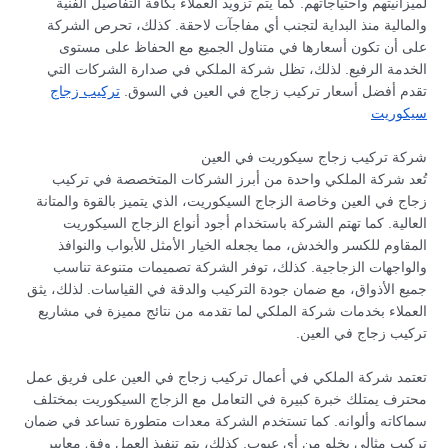
لميزانيتهم واحتياجاتهم. كما يتم تزويد العملاء بكافة التفاصيل الفنية
والمالية منذ البداية لتجنب أي مفاجآت لاحقة. كذلك، تحرص الشركة
على أن تكون أسعارها في متناول الجميع مع الحفاظ على مستوى
الخدمة الرفيع. لذلك، تظل شركة الملكي في صدارة الشركات التي
تقدم أفضل أسعار تركيب زجاج في العين في السوق.
تركيب زجاج
سيكوريت
شركة تركيب زجاج سيكوريت في العين
تُعد شركة الملكي واحدة من أبرز الشركات المتخصصة في تركيب
زجاج في العين وخاصة الزجاج السيكوريت، الذي يتميز بالقوة والمتانة
العالية. كما تهتم الشركة باستخدام أجود أنواع الزجاج السيكوريت
المقاوم للكسر والخدش، مما يجعله الخيار الأمثل للأبواب والنوافذ
والواجهات الزجاجية. كذلك، توفر الشركة تصميمات متنوعة تناسب
جميع الأذواق، مع ضمان جودة التركيب والدقة في القياسات. لذلك، يثق
العملاء بخدمات شركة الملكي لما تقدمه من نتائج مميزة في مشاريع
تركيب زجاج في العين.
تعتمد شركة الملكي في أعمال تركيب زجاج في العين على فريق عمل
محترف يمتلك خبرة كبيرة في التعامل مع الزجاج السيكوريت بمختلف
سماكاته وألوانه. كما تستخدم الشركة معدات متطورة تساعد في ضمان
تركيب مثالي يخلو من أي عيوب. كذلك، يتم تنفيذ العمل وفق معايير