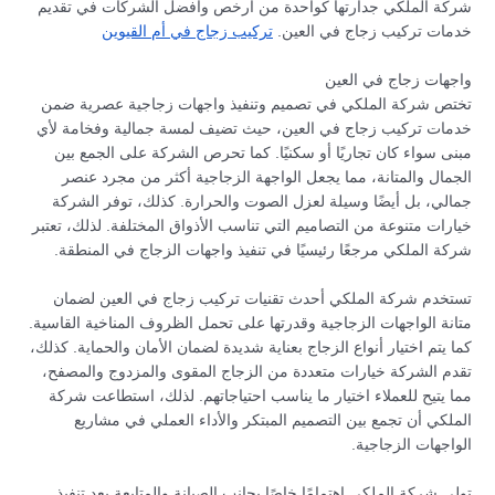
شركة الملكي جدارتها كواحدة من أرخص وأفضل الشركات في تقديم
خدمات تركيب زجاج في العين.
تركيب زجاج في أم القيوين
واجهات زجاج في العين
تختص شركة الملكي في تصميم وتنفيذ واجهات زجاجية عصرية ضمن
خدمات تركيب زجاج في العين، حيث تضيف لمسة جمالية وفخامة لأي
مبنى سواء كان تجاريًا أو سكنيًا. كما تحرص الشركة على الجمع بين
الجمال والمتانة، مما يجعل الواجهة الزجاجية أكثر من مجرد عنصر
جمالي، بل أيضًا وسيلة لعزل الصوت والحرارة. كذلك، توفر الشركة
خيارات متنوعة من التصاميم التي تناسب الأذواق المختلفة. لذلك، تعتبر
شركة الملكي مرجعًا رئيسيًا في تنفيذ واجهات الزجاج في المنطقة.
تستخدم شركة الملكي أحدث تقنيات تركيب زجاج في العين لضمان
متانة الواجهات الزجاجية وقدرتها على تحمل الظروف المناخية القاسية.
كما يتم اختيار أنواع الزجاج بعناية شديدة لضمان الأمان والحماية. كذلك،
تقدم الشركة خيارات متعددة من الزجاج المقوى والمزدوج والمصفح،
مما يتيح للعملاء اختيار ما يناسب احتياجاتهم. لذلك، استطاعت شركة
الملكي أن تجمع بين التصميم المبتكر والأداء العملي في مشاريع
الواجهات الزجاجية.
تولي شركة الملكي اهتمامًا خاصًا بجانب الصيانة والمتابعة بعد تنفيذ