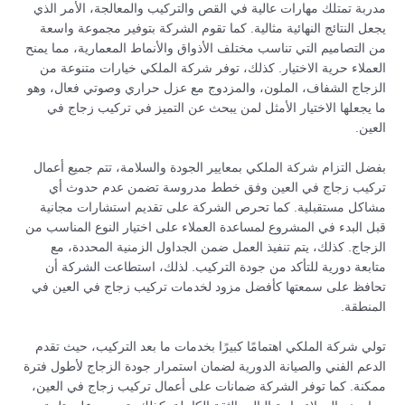
مدربة تمتلك مهارات عالية في القص والتركيب والمعالجة، الأمر الذي
يجعل النتائج النهائية مثالية. كما تقوم الشركة بتوفير مجموعة واسعة
من التصاميم التي تناسب مختلف الأذواق والأنماط المعمارية، مما يمنح
العملاء حرية الاختيار. كذلك، توفر شركة الملكي خيارات متنوعة من
الزجاج الشفاف، الملون، والمزدوج مع عزل حراري وصوتي فعال، وهو
ما يجعلها الاختيار الأمثل لمن يبحث عن التميز في تركيب زجاج في
العين.
بفضل التزام شركة الملكي بمعايير الجودة والسلامة، تتم جميع أعمال
تركيب زجاج في العين وفق خطط مدروسة تضمن عدم حدوث أي
مشاكل مستقبلية. كما تحرص الشركة على تقديم استشارات مجانية
قبل البدء في المشروع لمساعدة العملاء على اختيار النوع المناسب من
الزجاج. كذلك، يتم تنفيذ العمل ضمن الجداول الزمنية المحددة، مع
متابعة دورية للتأكد من جودة التركيب. لذلك، استطاعت الشركة أن
تحافظ على سمعتها كأفضل مزود لخدمات تركيب زجاج في العين في
المنطقة.
تولي شركة الملكي اهتمامًا كبيرًا بخدمات ما بعد التركيب، حيث تقدم
الدعم الفني والصيانة الدورية لضمان استمرار جودة الزجاج لأطول فترة
ممكنة. كما توفر الشركة ضمانات على أعمال تركيب زجاج في العين،