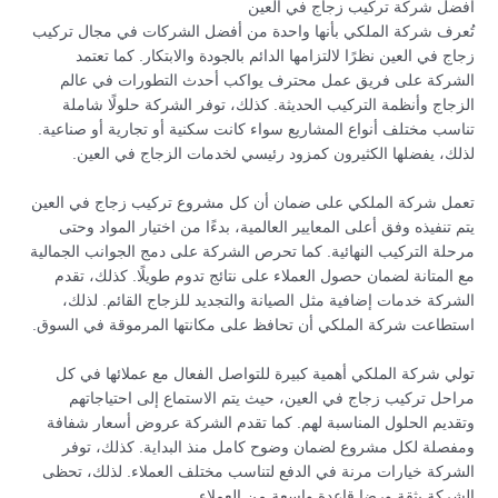
أفضل شركة تركيب زجاج في العين
تُعرف شركة الملكي بأنها واحدة من أفضل الشركات في مجال تركيب
زجاج في العين نظرًا لالتزامها الدائم بالجودة والابتكار. كما تعتمد
الشركة على فريق عمل محترف يواكب أحدث التطورات في عالم
الزجاج وأنظمة التركيب الحديثة. كذلك، توفر الشركة حلولًا شاملة
تناسب مختلف أنواع المشاريع سواء كانت سكنية أو تجارية أو صناعية.
لذلك، يفضلها الكثيرون كمزود رئيسي لخدمات الزجاج في العين.
تعمل شركة الملكي على ضمان أن كل مشروع تركيب زجاج في العين
يتم تنفيذه وفق أعلى المعايير العالمية، بدءًا من اختيار المواد وحتى
مرحلة التركيب النهائية. كما تحرص الشركة على دمج الجوانب الجمالية
مع المتانة لضمان حصول العملاء على نتائج تدوم طويلًا. كذلك، تقدم
الشركة خدمات إضافية مثل الصيانة والتجديد للزجاج القائم. لذلك،
استطاعت شركة الملكي أن تحافظ على مكانتها المرموقة في السوق.
تولي شركة الملكي أهمية كبيرة للتواصل الفعال مع عملائها في كل
مراحل تركيب زجاج في العين، حيث يتم الاستماع إلى احتياجاتهم
وتقديم الحلول المناسبة لهم. كما تقدم الشركة عروض أسعار شفافة
ومفصلة لكل مشروع لضمان وضوح كامل منذ البداية. كذلك، توفر
الشركة خيارات مرنة في الدفع لتناسب مختلف العملاء. لذلك، تحظى
الشركة بثقة ورضا قاعدة واسعة من العملاء.