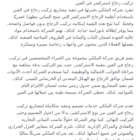
تركيب زجاج استركشر في العين
تتفرد شركة الملكي بخبرتها في تنفيذ مشاريع تركيب زجاج في العين
باستخدام أنظمة الزجاج الاستركشر التي تمنح المباني مظهرًا عصريًا
وفخمًا. كما تتيح هذه التقنية إمكانية تركيب الزجاج بدون فواصل واضحة،
مما يوفر إطلالة بانورامية جذابة. كذلك، تهتم الشركة باستخدام مواد
عالية الجودة لضمان الثبات والمتانة في الظروف المناخية الصعبة. لذلك،
يفضلها العملاء الذين يبحثون عن واجهات زجاجية مميزة ومبتكرة.
يضم فريق شركة الملكي مجموعة من الخبراء المتخصصين في تركيب
زجاج في العين بتقنية الاستركشر، حيث يتم التركيب بدقة متناهية مع
مراعاة الجوانب الجمالية والوظيفية. كما تستخدم الشركة أحدث الأدوات
لضمان توافق الزجاج مع الهيكل المعدني أو الخرساني للمبنى. كذلك،
يتم تنفيذ المشاريع ضمن جدول زمني محدد لضمان الالتزام التام
بالمواعيد. لذلك، تحظى الشركة بسمعة طيبة بين عملائها في العين.
تقدم شركة الملكي خدمات تصميم وتنفيذ متكاملة لمشاريع تركيب
زجاج في العين من نوع الاستركشر، بدءًا من اختيار التصميم وحتى
التركيب النهائي. كما توفر الشركة حلولًا تناسب المباني التجارية
والفنادق والمراكز الإدارية. كذلك، تلتزم الشركة بمعايير العزل الحراري
والصوتي في جميع أعمالها. لذلك، تعد شركة الملكي شريكًا مثاليًا