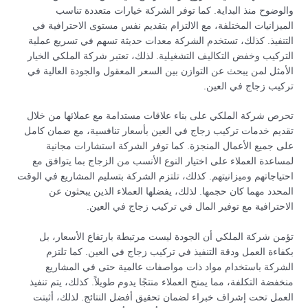
والوضوح منذ البداية. كما توفر الشركة خيارات متعددة تناسب
الميزانيات المختلفة، مع الالتزام بتقديم نفس مستوى الاحترافية في
التنفيذ. كذلك، تستخدم الشركة معدات حديثة تسهم في تسريع عملية
التركيب وخفض التكاليف التشغيلية. لذلك، تعتبر شركة الملكي الخيار
الأمثل لمن يبحث عن التوازن بين السعر المعقول والجودة العالية في
تركيب زجاج في العين.
تحرص شركة الملكي على بناء علاقات مستدامة مع عملائها من خلال
تقديم خدمات تركيب زجاج في العين بأسعار تنافسية، مع ضمان كامل
على جميع الأعمال المنجزة. كما توفر الشركة استشارات مجانية
لمساعدة العملاء على اختيار النوع الأنسب من الزجاج بما يتوافق مع
احتياجاتهم وميزانيتهم. كذلك، تلتزم الشركة بتسليم المشاريع في الوقت
المحدد مهما كان حجمها. لذلك، يفضلها العملاء الذين يبحثون عن
الاحترافية مع توفير المال في تركيب زجاج في العين.
تؤمن شركة الملكي أن الجودة ليست مرتبطة بارتفاع الأسعار، بل
بكفاءة العمل ودقة التنفيذ في تركيب زجاج في العين. كما تلتزم
الشركة باستخدام مواد ذات مواصفات عالمية حتى في المشاريع
منخفضة التكلفة، مما يمنح العملاء منتجًا يدوم طويلاً. كذلك، يتم تنفيذ
العمل تحت إشراف خبراء لضمان تحقيق أفضل النتائج. لذلك، أثبتت