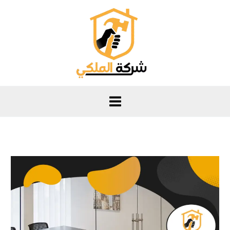
خطي
لى
لمحتوى