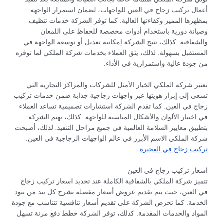
أعمال تركيب زجاج في العين للواجهات، لضمان استمرار الواجهة
بمظهرها المميز وكفاءتها العالية. كما توفر الشركة خدمات تنظيف
وصيانة دورية باستخدام أدوات مخصصة للحفاظ على اللمعان
والشفافية. كذلك، تتيح الشركة إمكانية تعديل أو توسعة الواجهة في
المستقبل بسهولة. لذلك، يثق العملاء بخدمات شركة الملكي لما توفره
من جودة عالية واستمرارية في الأداء.
تعتبر شركة الملكي الخيار الأمثل للشركات والمراكز التجارية التي
تسعى إلى إبراز هويتها عبر واجهات زجاجية جذابة ضمن خدمات تركيب
زجاج في العين. كما تقدم الشركة استشارات تصميمية تساعد العملاء
في اختيار الألوان والأشكال المناسبة للواجهة. كذلك، تهتم الشركة
بتطبيق معايير السلامة العالمية في جميع مراحل التنفيذ. لذلك، أصبحت
شركة الملكي الاسم الأبرز في عالم الواجهات الزجاجية في العين.
تركيب زجاج في الفجيرة
اسعار تركيب زجاج في العين
تتميز شركة الملكي بالشفافية الكاملة عند تحديد اسعار تركيب زجاج
في العين، حيث يتم تقديم عروض أسعار مفصلة تشرح كل بند من بنود
الخدمة. كما تحرص الشركة على تقديم أسعار تنافسية تتناسب مع جودة
المواد والخدمات المقدمة. كذلك، توفر الشركة خطط دفع مرنة تسهل