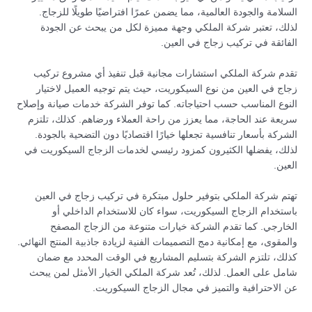
السلامة والجودة العالمية، مما يضمن عمرًا افتراضيًا طويلًا للزجاج.
لذلك، تعتبر شركة الملكي وجهة مميزة لكل من يبحث عن الجودة
الفائقة في تركيب زجاج في العين.
تقدم شركة الملكي استشارات مجانية قبل تنفيذ أي مشروع تركيب
زجاج في العين من نوع السيكوريت، حيث يتم توجيه العميل لاختيار
النوع المناسب حسب احتياجاته. كما توفر الشركة خدمات صيانة وإصلاح
سريعة عند الحاجة، مما يعزز من راحة العملاء ورضاهم. كذلك، تلتزم
الشركة بأسعار تنافسية تجعلها خيارًا اقتصاديًا دون التضحية بالجودة.
لذلك، يفضلها الكثيرون كمزود رئيسي لخدمات الزجاج السيكوريت في
العين.
تهتم شركة الملكي بتوفير حلول مبتكرة في تركيب زجاج في العين
باستخدام الزجاج السيكوريت، سواء كان للاستخدام الداخلي أو
الخارجي. كما تقدم الشركة خيارات متنوعة من الزجاج المصفح
والمقوى، مع إمكانية دمج التصميمات الفنية لزيادة جاذبية المنتج النهائي.
كذلك، تلتزم الشركة بتسليم المشاريع في الوقت المحدد مع ضمان
شامل على العمل. لذلك، تُعد شركة الملكي الخيار الأمثل لمن يبحث
عن الاحترافية والتميز في مجال الزجاج السيكوريت.