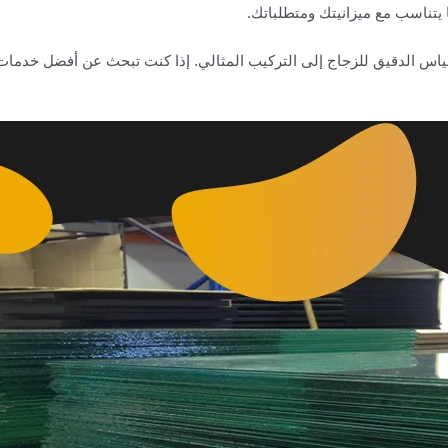
يتناسب مع ميزانيتك ومتطلباتك.
قياس الدقيق للزجاج إلى التركيب المثالي. إذا كنت تبحث عن أفضل خدما