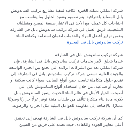
شركة الملكي تمتلك الخبرة الكافية لتنفيذ مشاريع تركيب الساندوتش
بانل للمصانع باحترافية. يتم تصميم وتنفيذ الحلول بما يتناسب مع
احتياجات كل عميل، مع الأخذ في الاعتبار طبيعة المصنع ومتطلباته
التشغيلية. فريق العمل في شركة تركيب ساندوتش بانل في الشارقة
يضمن توفير أفضل المواد والخدمات لضمان استدامة وكفاءة البناء.
تركيب ساندوتش بانل في الفجيرة
شركة تركيب ساندوتش بانل في الشارقة
عندما يتعلق الأمر بخدمات تركيب ساندوتش بانل في الشارقة، فإن
شركة الملكي تعد من الشركات الرائدة التي تجمع بين الخبرة الواسعة
والجودة العالية. تسعى شركة تركيب ساندوتش بانل في الشارقة إلى
تقديم حلول متكاملة تناسب جميع أنواع المباني، سواء كانت سكنية أو
تجارية أو صناعية، من خلال استخدام ألواح الساندوتش بانل التي
أصبحت الخيار الأمثل في عالم البناء الحديث. يتميز الساندوتش بانل
بكونه مادة بناء مبتكرة تتألف من طبقات متينة توفر عزلًا حراريًا وصوتيًا
ممتازًا، بالإضافة إلى مقاومته للعوامل البيئية مثل الحرارة والرطوبة.
كما أن شركة تركيب ساندوتش بانل في الشارقة تهدف إلى تحقيق
أعلى معايير الجودة والكفاءة، حيث تعتمد على فريق من الفنيين