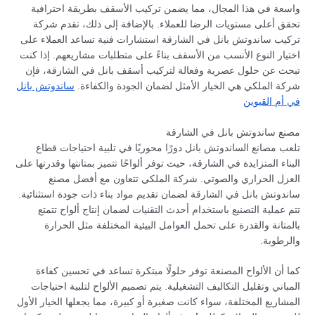
واسعة في هذا المجال، مما يضمن تركيب الأسقف بطريقة احترافية
تحقق أعلى مستويات الرضا للعملاء. بالإضافة إلى ذلك، تقدم شركة
تركيب ساندوتش بانل في الشارقة استشارات فنية تساعد العملاء على
اختيار النوع الأنسب من الأسقف بناءً على متطلبات مشاريعهم. إذا كنت
تبحث عن حلول عصرية وفعالة لتركيب أسقف بانل في الشارقة، فإن
شركة الملكي هي الخيار الأمثل لضمان الجودة والكفاءة.
ساندوتش بانل
في أم القيوين
مصنع ساندوتش بانل في الشارقة
تلعب مصانع الساندوتش بانل دورًا محوريًا في تلبية احتياجات قطاع
البناء المتزايدة في الشارقة، حيث توفر ألواحًا تتميز بمتانتها وقدرتها على
العزل الحراري والصوتي. شركة الملكي تتعاون مع أفضل مصنع
ساندوتش بانل في الشارقة لضمان تقديم مواد بناء ذات جودة استثنائية.
تتم عملية التصنيع باستخدام أحدث التقنيات لضمان إنتاج ألواح تتمتع
بالمتانة والقدرة على تحمل العوامل البيئية المختلفة مثل الحرارة
والرطوبة.
كما أن الألواح المصنعة توفر حلولًا مبتكرة تساعد في تحسين كفاءة
المباني وتقليل التكاليف التشغيلية. يتم تصميم الألواح لتلبية احتياجات
المشاريع المختلفة، سواء كانت صغيرة أو كبيرة، مما يجعلها الخيار الأول