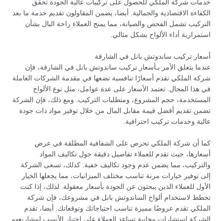
خدمات شركة الملكي للحصول على تركيبات عالية الجودة تحقق
الكفاءة الاقتصادية والجمالية. أيضا، يضمن المقاولون تقديم خدمة ما بعد
التركيب تشمل الفحص والصيانة، مما يمنح العملاء راحة البال بشأن
استمرارية أداء الألواح بشكل مثالي.
أسعار تركيب ساندوتش بانل في الشارقة
عندما يتعلق الأمر بـأسعار تركيب ساندوتش بانل في الشارقة، فإن
شركة الملكي تقدم أسعارًا تنافسية تضعها في مقدمة الشركات العاملة
في هذا المجال. تعتمد الأسعار على عدة عوامل، مثل نوع الألواح
المستخدمة، حجم المشروع، ومتطلبات التركيب. ومع ذلك، فإن الشركة
تضمن تقديم أفضل قيمة مقابل المال من خلال توفير مواد ذات جودة
عالية وخدمات تركيب احترافية.
كما أن شركة الملكي تحرص على الشفافية المطلقة في عرض
أسعارها، حيث تقدم للعملاء تفاصيل دقيقة حول تكاليف المواد
والتركيب، مما يضمن عدم وجود تكاليف خفية. كذلك، تسعى الشركة
إلى توفير خيارات مرنة تناسب مختلف الميزانيات، مما يجعلها الخيار
الأول للعملاء الذين يبحثون عن الجودة بأسعار معقولة. لذلك، إذا كنت
تخطط لاستخدام ألواح الساندوتش بانل في مشروعك، فإن شركة
الملكي تقدم عروضًا مميزة تناسب احتياجاتك وتوقعاتك. أيضا، تقدم
الشركة استشارات مجانية تساعد العملاء على اختيار الأنسب لمشاريعهم