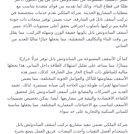
طلبًا في قطاع البناء، وذلك لما تقدمه من فوائد متعددة تتناسب مع
متطلبات المشاريع الحديثة. شركة الملكي تقدم خدمات متخصصة في
تركيب أسقف بانل في الشارقة، حيث تضمن توفير منتجات ذات جودة
عالية يتم تركيبها بأسلوب احترافي يحقق أعلى مستويات الأداء. تتميز
أسقف الساندوتش بانل بكونها خفيفة الوزن وسهلة التركيب، مما يقلل
من وقت البناء والتكاليف التشغيلية، مما يجعلها خيارًا مثاليًا للعديد من
المباني.
كما أن الأسقف المصنوعة من الساندوتش بانل توفر عزلًا حراريًا
ممتازًا، مما يساعد على تقليل استهلاك الطاقة داخل المباني. هذا يجعلها
مثالية للمناطق ذات المناخ الحار مثل الشارقة. كذلك، تتميز هذه
الأسقف بمقاومتها للتآكل والعوامل الجوية المختلفة، مما يضمن
استدامتها لفترات طويلة دون الحاجة إلى صيانة مستمرة. لذلك، تعتمد
العديد من الشركات والمصانع على أسقف الساندوتش بانل لتحقيق
الكفاءة الاقتصادية والبيئية في مشاريعها. أيضا، يمكن تخصيص تصميمات
الأسقف لتتناسب مع الاحتياجات المعمارية المختلفة، مما يجعلها مناسبة
للمباني السكنية والتجارية على حد سواء.
شركة الملكي تضمن تنفيذ مشاريع تركيب أسقف الساندوتش بانل
باستخدام أفضل التقنيات وأحدث المعدات. فريق العمل يتمتع بخبرة