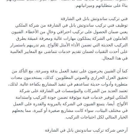
بناءً على متطلباتهم وميزانياتهم.
فني تركيب ساندوتش بانل في الشارقة
توظيف فني تركيب ساندوتش بانل في الشارقة من شركة الملكي
يعني ضمان الحصول على تركيب احترافي وخالٍ من الأخطاء. الفنيون
العاملون في الشركة يمتلكون مهارات عالية ومعرفة عميقة بطرق
التركيب الحديثة التي تضمن الأداء الأمثل للألواح. يتم تدريبهم باستمرار
على أحدث التقنيات لضمان تقديم خدمات تتماشى مع المعايير العالمية
في هذا المجال.
كما أن الفنيين يحرصون على تنفيذ العمل بدقة وسرعة، مع التأكد من
تحقيق العزل الحراري والصوتي المطلوبين. كذلك، يستخدمون معدات
متطورة وأدوات حديثة تساعدهم في تنفيذ المشاريع بكفاءة عالية. لذلك،
تعتمد العديد من الشركات والمؤسسات في الشارقة على شركة
الملكي لتوفير خدمات فنية موثوقة تضمن جودة التركيب واستدامة
الألواح. أيضا، يتمتع الفنيون في الشركة بالمرونة والقدرة على العمل
في مختلف البيئات، سواء كانت مشاريع صغيرة أو كبيرة، مما يجعلهم
الخيار المثالي لكل احتياجات التركيب.
أرخص شركة تركيب ساندوتش بانل في الشارقة