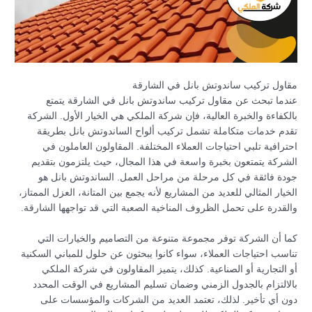
مقاول تركيب ساندوتش بانل في الشارقة
عندما تبحث عن مقاول تركيب ساندوتش بانل في الشارقة يتمتع
بالكفاءة والخبرة العالية، فإن شركة الملكي هي الخيار الأول. الشركة
تقدم خدمات متكاملة تشمل تركيب ألواح الساندوتش بانل بطريقة
احترافية تلبي احتياجات العملاء المختلفة. المقاولون العاملون في
الشركة يتمتعون بخبرة واسعة في هذا المجال، حيث يلتزمون بتقديم
جودة فائقة في كل مرحلة من مراحل العمل. الساندوتش بانل هو
الخيار المثالي للعديد من المشاريع لأنه يجمع بين المتانة، العزل الممتاز،
والقدرة على تحمل الظروف المناخية الصعبة التي قد تواجهها الشارقة.
كما أن الشركة توفر مجموعة متنوعة من التصاميم والخيارات التي
تناسب احتياجات العملاء، سواء كانوا يبحثون عن حلول للمباني السكنية
أو التجارية أو الصناعية. كذلك، يتميز المقاولون في شركة الملكي
بالالتزام بالجدول الزمني وضمان تسليم المشاريع في الوقت المحدد
دون أي تأخير. لذلك، تعتمد العديد من الشركات والمؤسسات على