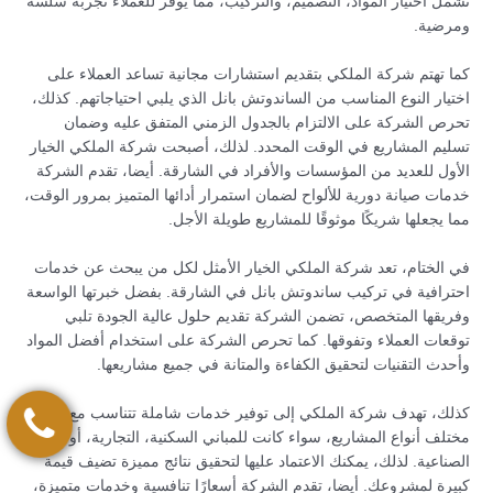
تشمل اختيار المواد، التصميم، والتركيب، مما يوفر للعملاء تجربة سلسة
ومرضية.
كما تهتم شركة الملكي بتقديم استشارات مجانية تساعد العملاء على
اختيار النوع المناسب من الساندوتش بانل الذي يلبي احتياجاتهم. كذلك،
تحرص الشركة على الالتزام بالجدول الزمني المتفق عليه وضمان
تسليم المشاريع في الوقت المحدد. لذلك، أصبحت شركة الملكي الخيار
الأول للعديد من المؤسسات والأفراد في الشارقة. أيضا، تقدم الشركة
خدمات صيانة دورية للألواح لضمان استمرار أدائها المتميز بمرور الوقت،
مما يجعلها شريكًا موثوقًا للمشاريع طويلة الأجل.
في الختام، تعد شركة الملكي الخيار الأمثل لكل من يبحث عن خدمات
احترافية في تركيب ساندوتش بانل في الشارقة. بفضل خبرتها الواسعة
وفريقها المتخصص، تضمن الشركة تقديم حلول عالية الجودة تلبي
توقعات العملاء وتفوقها. كما تحرص الشركة على استخدام أفضل المواد
وأحدث التقنيات لتحقيق الكفاءة والمتانة في جميع مشاريعها.
كذلك، تهدف شركة الملكي إلى توفير خدمات شاملة تتناسب مع
مختلف أنواع المشاريع، سواء كانت للمباني السكنية، التجارية، أو
الصناعية. لذلك، يمكنك الاعتماد عليها لتحقيق نتائج مميزة تضيف قيمة
كبيرة لمشروعك. أيضا، تقدم الشركة أسعارًا تنافسية وخدمات متميزة،