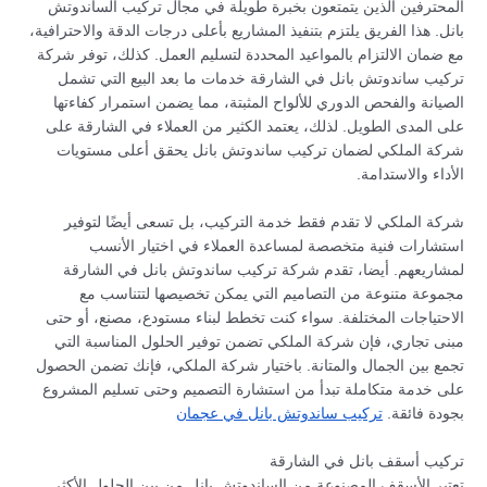
المحترفين الذين يتمتعون بخبرة طويلة في مجال تركيب الساندوتش
بانل. هذا الفريق يلتزم بتنفيذ المشاريع بأعلى درجات الدقة والاحترافية،
مع ضمان الالتزام بالمواعيد المحددة لتسليم العمل. كذلك، توفر شركة
تركيب ساندوتش بانل في الشارقة خدمات ما بعد البيع التي تشمل
الصيانة والفحص الدوري للألواح المثبتة، مما يضمن استمرار كفاءتها
على المدى الطويل. لذلك، يعتمد الكثير من العملاء في الشارقة على
شركة الملكي لضمان تركيب ساندوتش بانل يحقق أعلى مستويات
الأداء والاستدامة.
شركة الملكي لا تقدم فقط خدمة التركيب، بل تسعى أيضًا لتوفير
استشارات فنية متخصصة لمساعدة العملاء في اختيار الأنسب
لمشاريعهم. أيضا، تقدم شركة تركيب ساندوتش بانل في الشارقة
مجموعة متنوعة من التصاميم التي يمكن تخصيصها لتتناسب مع
الاحتياجات المختلفة. سواء كنت تخطط لبناء مستودع، مصنع، أو حتى
مبنى تجاري، فإن شركة الملكي تضمن توفير الحلول المناسبة التي
تجمع بين الجمال والمتانة. باختيار شركة الملكي، فإنك تضمن الحصول
على خدمة متكاملة تبدأ من استشارة التصميم وحتى تسليم المشروع
بجودة فائقة.
تركيب ساندوتش بانل في عجمان
تركيب أسقف بانل في الشارقة
تعتبر الأسقف المصنوعة من الساندوتش بانل من بين الحلول الأكثر