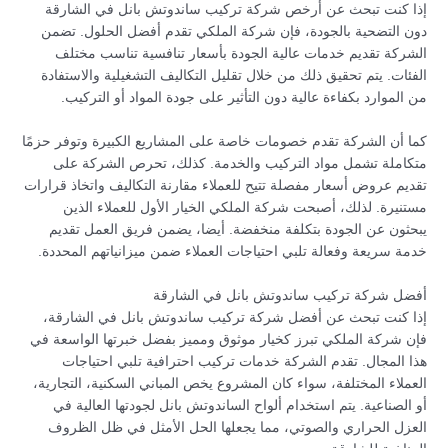
إذا كنت تبحث عن أرخص شركة تركيب ساندوتش بانل في الشارقة
دون التضحية بالجودة، فإن شركة الملكي تقدم أفضل الحلول. تضمن
الشركة تقديم خدمات عالية الجودة بأسعار تنافسية تناسب مختلف
الفئات. يتم تحقيق ذلك من خلال تقليل التكاليف التشغيلية والاستفادة
من الموارد بكفاءة عالية دون التأثير على جودة المواد أو التركيب.
كما أن الشركة تقدم خصومات خاصة على المشاريع الكبيرة وتوفر حزمًا
متكاملة تشمل مواد التركيب والخدمة. كذلك، تحرص الشركة على
تقديم عروض أسعار مفصلة تتيح للعملاء مقارنة التكاليف واتخاذ قرارات
مستنيرة. لذلك، أصبحت شركة الملكي الخيار الأول للعملاء الذين
يبحثون عن الجودة بتكلفة منخفضة. أيضا، يضمن فريق العمل تقديم
خدمة سريعة وفعالة تلبي احتياجات العملاء ضمن ميزانياتهم المحددة.
أفضل شركة تركيب ساندوتش بانل في الشارقة
إذا كنت تبحث عن أفضل شركة تركيب ساندوتش بانل في الشارقة،
فإن شركة الملكي تبرز كخيار موثوق ومميز بفضل خبرتها الواسعة في
هذا المجال. تقدم الشركة خدمات تركيب احترافية تلبي احتياجات
العملاء المختلفة، سواء كان المشروع يخص المباني السكنية، التجارية،
أو الصناعية. يتم استخدام ألواح الساندوتش بانل لجودتها العالية في
العزل الحراري والصوتي، مما يجعلها الحل الأمثل في ظل الظروف