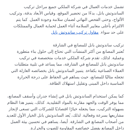
تشمل خدمات العمال في شركة الملكي جميع مراحل تركيب
الساندوتش بانل، بدءًا من تحضير الموقع، وقياس الأبعاد بدقة، وتركيب
الألواح، وحتى الفحص النهائي لضمان سلامة وجودة العمل. كما يتم
الالتزام بأعلى معايير السلامة أثناء العمل لحماية العمال والممتلكات
على حد سواء.
مقاول تركيب ساندوتش بانل
تركيب ساندوتش بانل للمصانع في الشارقة
تُعتبر المصانع من أكثر المنشآت التي تحتاج إلى حلول بناء متطورة
وعملية. لذلك، تقدم شركة الملكي خدمات متخصصة في تركيب
ساندوتش بانل للمصانع في الشارقة، مما يساعد في تلبية متطلبات
العملاء الصناعية بكفاءة. يتميز الساندوتش بانل بخصائصه العازلة التي
تجعله مثاليًا للمصانع، حيث يساهم في الحفاظ على درجة الحرارة
المناسبة داخل المبنى وتقليل استهلاك الطاقة.
كما يمكن استخدام الساندوتش بانل في إنشاء جدران وأسقف المصانع،
مما يوفر الوقت والجهد مقارنة بالمواد التقليدية. كذلك، يتميز هذا النظام
بسهولة التركيب، مما يجعله خيارًا اقتصاديًا للشركات التي تسعى لإنجاز
مشاريعها بسرعة وفعالية. لذلك، يُعد الساندوتش بانل الخيار الأول للعديد
من أصحاب المصانع في الشارقة. أيضا، يساهم في تحسين بيئة العمل
داخل المصانع بفضل خصائصه المقاومة للصوت والحرارة.