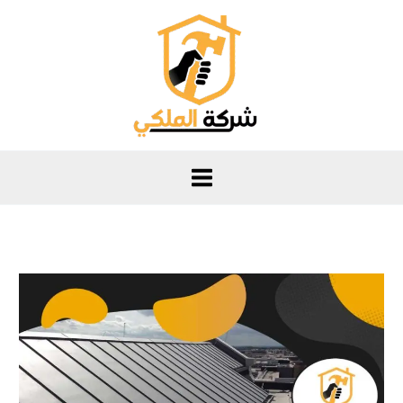
خطي
لى
لمحتوى