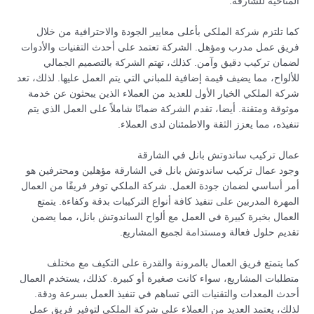
المناخية للشارقة.
كما تلتزم شركة الملكي بأعلى معايير الجودة والاحترافية من خلال
فريق عمل مدرب ومؤهل. الشركة تعتمد على أحدث التقنيات والأدوات
لضمان تركيب دقيق وآمن. كذلك، تهتم الشركة بالتصميم الجمالي
للألواح، مما يضيف قيمة إضافية للمباني التي يتم العمل عليها. لذلك، تعد
شركة الملكي الخيار الأول للعديد من العملاء الذين يبحثون عن خدمة
موثوقة ومتقنة. أيضا، تقدم الشركة ضمانًا شاملاً على العمل الذي يتم
تنفيذه، مما يعزز الثقة والاطمئنان لدى العملاء.
عمال تركيب ساندوتش بانل في الشارقة
وجود عمال تركيب ساندوتش بانل في الشارقة مؤهلين ومحترفين هو
أمر أساسي لضمان جودة العمل. شركة الملكي توفر فريقًا من العمال
المهرة المدربين على تنفيذ كافة أنواع التركيبات بدقة وكفاءة. يتمتع
العمال بخبرة كبيرة في العمل مع ألواح الساندوتش بانل، مما يضمن
تقديم حلول فعالة ومستدامة لجميع المشاريع.
كما يتمتع فريق العمال بالمرونة والقدرة على التكيف مع مختلف
متطلبات المشاريع، سواء كانت صغيرة أو كبيرة. كذلك، يستخدم العمال
أحدث المعدات والتقنيات التي تساهم في تنفيذ العمل بسرعة ودقة.
لذلك، يعتمد العديد من العملاء على شركة الملكي لتوفير فريق عمل