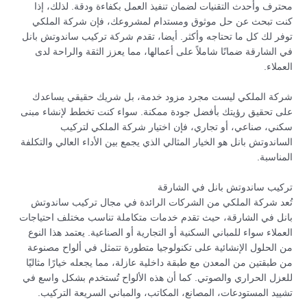
محترف وأحدث التقنيات لضمان تنفيذ العمل بكفاءة ودقة. لذلك، إذا
كنت تبحث عن حل موثوق ومستدام لمشروعك، فإن شركة الملكي
توفر لك كل ما تحتاجه وأكثر. أيضا، تقدم شركة تركيب ساندوتش بانل
في الشارقة ضمانًا شاملاً على أعمالها، مما يعزز الثقة والراحة لدى
العملاء.
شركة الملكي ليست مجرد مزود خدمة، بل شريك حقيقي يساعدك
على تحقيق رؤيتك بأفضل جودة ممكنة. سواء كنت تخطط لإنشاء مبنى
سكني، صناعي، أو تجاري، فإن اختيار شركة الملكي لتركيب
الساندوتش بانل هو الخيار المثالي الذي يجمع بين الأداء العالي والتكلفة
المناسبة.
تركيب ساندوتش بانل في الشارقة
تُعد شركة الملكي من الشركات الرائدة في مجال تركيب ساندوتش
بانل في الشارقة، حيث تقدم خدمات متكاملة تناسب مختلف احتياجات
العملاء سواء للمباني السكنية أو التجارية أو الصناعية. يعتمد هذا النوع
من الحلول الإنشائية على تكنولوجيا متطورة تتمثل في ألواح مصنوعة
من طبقتين من المعدن مع طبقة داخلية عازلة، مما يجعله خيارًا مثاليًا
للعزل الحراري والصوتي. كما أن هذه الألواح تُستخدم بشكل واسع في
تشييد المستودعات، المصانع، المكاتب، والمباني السريعة التركيب.