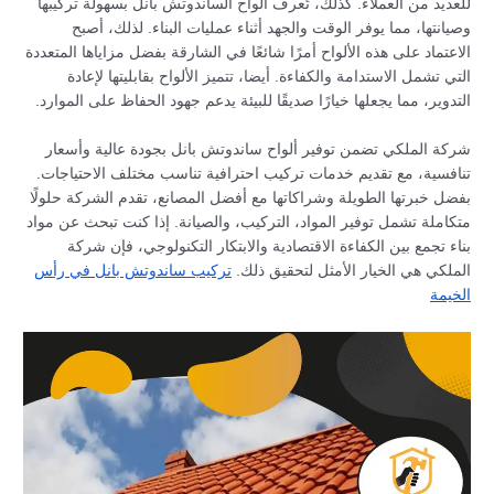
للعديد من العملاء. كذلك، تُعرف ألواح الساندوتش بانل بسهولة تركيبها
وصيانتها، مما يوفر الوقت والجهد أثناء عمليات البناء. لذلك، أصبح
الاعتماد على هذه الألواح أمرًا شائعًا في الشارقة بفضل مزاياها المتعددة
التي تشمل الاستدامة والكفاءة. أيضا، تتميز الألواح بقابليتها لإعادة
التدوير، مما يجعلها خيارًا صديقًا للبيئة يدعم جهود الحفاظ على الموارد.
شركة الملكي تضمن توفير ألواح ساندوتش بانل بجودة عالية وأسعار
تنافسية، مع تقديم خدمات تركيب احترافية تناسب مختلف الاحتياجات.
بفضل خبرتها الطويلة وشراكاتها مع أفضل المصانع، تقدم الشركة حلولًا
متكاملة تشمل توفير المواد، التركيب، والصيانة. إذا كنت تبحث عن مواد
بناء تجمع بين الكفاءة الاقتصادية والابتكار التكنولوجي، فإن شركة
الملكي هي الخيار الأمثل لتحقيق ذلك.
تركيب ساندوتش بانل في رأس
الخيمة