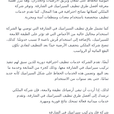
اليومية للحفاظ على لمعان وبريق الأرضيات والجدران، وهنا تبرز أهمية
معرفة أفضل طرق تنظيف السيراميك في الشارقة. وتوفر شركة
الملكي لعملائها نصائح احترافية في هذا المجال، كما تقدم خدمات
تنظيف متخصصة باستخدام معدات ومنظفات آمنة ومجربة.
كما تشمل طرق تنظيف السيراميك في الشارقة التي توصي بها الشركة
استخدام محاليل خالية من الأحماض التي قد تؤثر على الطبقة اللامعة
للسيراميك، بالإضافة إلى استخدام فُرش ناعمة لا تسبب خدوشًا. كذلك،
تنصح شركة الملكي بتجفيف الأرضية جيدًا بعد التنظيف لتفادي تكوّن
البقع المائية أو الرواسب.
أيضًا، تقدم الشركة خدمات تنظيف احترافية دورية للذين سبق لهم تنفيذ
تركيب سيراميك في الشارقة معها، وذلك كجزء من المتابعة وخدمة ما
بعد البيع. وتضمن هذه الخدمات الحفاظ على شكل السيراميك كأنه جديد
تمامًا، حتى بعد سنوات من الاستخدام.
لذلك، إذا أردت أن تبقى أرضياتك نظيفة ولامعة، فإن شركة الملكي
ترشدك إلى أفضل طرق تنظيف السيراميك في الشارقة، وتقدم
خدمات ميدانية فعالة تمنحك نتائج فورية ومبهرة.
شركة فك وتركيب سيراميك في الشارقة