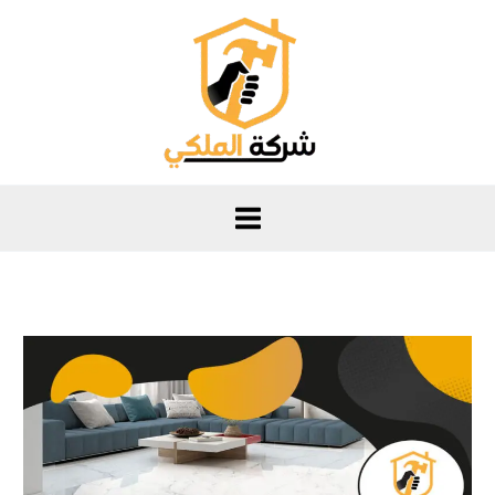
خطي
لى
لمحتوى