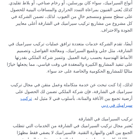
أنواع السيراميك، سواء كان بورسلين، أو رخام صناعي، أو بلاط تقليدي.
كذلك يُعنى الفنيون بمراعاة التمدد الحراري والمسافات البينية للحصول
على سطح مستوٍ ومنسجم خالٍ من العيوب. لذلك، تضمن الشركة في
كل مشروع من مشاريع تركيب سيراميك في الشارقة أعلى معايير
الجودة والاحتراف.
أيضًا، تقدم الشركة خدمات متعددة ترافق عمليات تركيب سيراميك في
الشارقة، مثل جلي وتلميع السيراميك، ومعالجة الفواصل، وتصميم
الأنماط الهندسية بحسب رغبة العميل. وتتميز شركة الملكي بقدرتها
على تنفيذ المشاريع الكبيرة والمعقدة في وقت قياسي، مما يجعلها خيارًا
مثاليًا للمشاريع الحكومية والخاصة على حد سواء.
لذلك، إذا كنت تبحث عن خدمة متكاملة وعمل متقن في مجال تركيب
سيراميك في الشارقة، فإن شركة الملكي تضمن لك الحصول على
أرضية تجمع بين الأناقة والمتانة، بأسلوب فني لا مثيل له.
تركيب
سيراميك في دبي
تركيب السيراميك في الشارقة
يُعتبر مجال تركيب السيراميك في الشارقة من الخدمات التي تتطلب
الجمع بين الفن والمهارة التقنية. فالسيراميك لا يضفي فقط مظهرًا