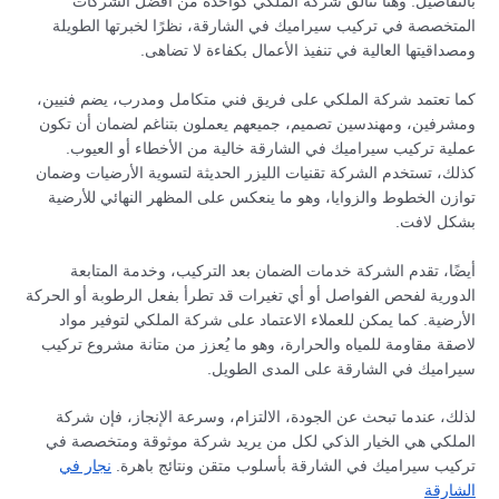
بالتفاصيل. وهنا تتألق شركة الملكي كواحدة من أفضل الشركات
المتخصصة في تركيب سيراميك في الشارقة، نظرًا لخبرتها الطويلة
ومصداقيتها العالية في تنفيذ الأعمال بكفاءة لا تضاهى.
كما تعتمد شركة الملكي على فريق فني متكامل ومدرب، يضم فنيين،
ومشرفين، ومهندسين تصميم، جميعهم يعملون بتناغم لضمان أن تكون
عملية تركيب سيراميك في الشارقة خالية من الأخطاء أو العيوب.
كذلك، تستخدم الشركة تقنيات الليزر الحديثة لتسوية الأرضيات وضمان
توازن الخطوط والزوايا، وهو ما ينعكس على المظهر النهائي للأرضية
بشكل لافت.
أيضًا، تقدم الشركة خدمات الضمان بعد التركيب، وخدمة المتابعة
الدورية لفحص الفواصل أو أي تغيرات قد تطرأ بفعل الرطوبة أو الحركة
الأرضية. كما يمكن للعملاء الاعتماد على شركة الملكي لتوفير مواد
لاصقة مقاومة للمياه والحرارة، وهو ما يُعزز من متانة مشروع تركيب
سيراميك في الشارقة على المدى الطويل.
لذلك، عندما تبحث عن الجودة، الالتزام، وسرعة الإنجاز، فإن شركة
الملكي هي الخيار الذكي لكل من يريد شركة موثوقة ومتخصصة في
تركيب سيراميك في الشارقة بأسلوب متقن ونتائج باهرة.
نجار في
الشارقة