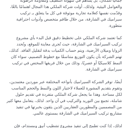
جماليًا للمكان، بل يساهم في سهولة التنظيف ومقاومة الرطوبة
والعوامل البيئية. ولذلك، أولت شركة الملكي هذا المجال اهتمامًا بالغًا،
وقدّمت نفسها كعلامة تجارية موثوقة في كل ما يتعلق بـ تركيب
سيراميك في الشارقة، من خلال طاقم متخصص وأدوات احترافية
متطورة.
كما تعتمد شركة الملكي على تخطيط دقيق قبل البدء بأي مشروع
تركيب السيراميك في الشارقة، حيث تُجرى معاينة للموقع، وتُحدد
الزوايا وميلان الأرضية، ويتم حساب الكميات بدقة لتقليل الفاقد. كذلك،
تهتم الشركة بأن يكون التوزيع متناسقًا مع خطوط التصميم، سواء كان
النمط كلاسيكيًا أو عصريًا، وذلك من خلال فريقها المختص في تركيب
سيراميك في الشارقة.
أيضًا، توفر الشركة السيراميك بأنواعه المختلفة عبر موردين معتمدين،
وتقوم بتقديم المشورة للعملاء لاختيار اللون والنمط والحجم المناسب
لكل مساحة. وهذا ما يجعل شركة الملكي متفردة في تقديم حلول
شاملة، تجمع بين التوريد والتركيب في آن واحد. لذلك، يتعامل معها كثير
من المصممين والمطورين العقاريين الذين يثقون بخبرتها في تنفيذ
مشاريع تركيب السيراميك في الشارقة بمستوى عالمي.
لذلك، إذا كنت تطمح إلى تنفيذ مشروع تشطيب أنيق ومستدام، فإن