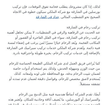
لذلك، إذا كان مشروعك يتطلب فخامة تفوق التوقعات، فإن تركيب
بورسلين في الشارقة مع شركة الملكي سيكون خطوة في الاتجاه
الصحيح نحو التشطيب المثالي.
حداد في الشارقة
تركيب رخام في الشارقة
عند الحديث عن الرفاهية والرقي في التشطيبات، لا يمكن تجاهل أهمية
تركيب رخام في الشارقة، سواء في الفلل الفاخرة أو القصور أو
المكاتب الفخمة. ويُعد الرخام خيارًا مميزًا لمن يرغب في إضفاء لمسة
فنية دائمة. وتُقدم شركة الملكي خدمات تركيب سيراميك في الشارقة
بالإضافة إلى خدمات تركيب الرخام، بخبرة طويلة واحترافية نادرة.
كما يُراعي فريق العمل لدى شركة الملكي الطبيعة الحساسة للرخام
من حيث الوزن وسهولة الخدش، ولذلك يتم استخدام أدوات خاصة
لضمان تثبيت الرخام بدقة، مع المحافظة على لونه ولمعانه. كذلك
يُستخدم لاصق مخصص للرخام، وفواصل دقيقة لضمان عدم تمدده أو
تشققه مستقبلاً.
أيضًا، تقدم الشركة أنماطًا هندسية فنية مثل الدمج بين الرخام
والسيراميك أو البورسلين، ما يُضيف أناقة وجاذبية للمكان. وتُعتبر هذه
الخدمة ضمن حزمة متكاملة من أعمال تركيب سيراميك في الشارقة