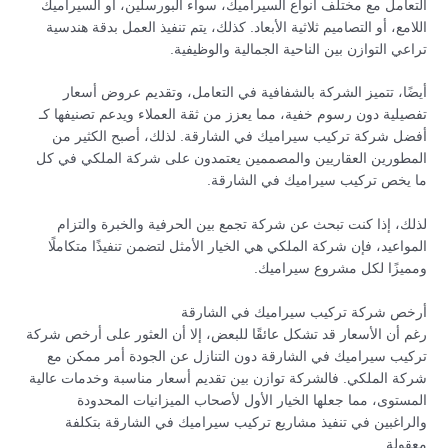
التعامل مع مختلف أنواع السيراميك، سواء البورسلين، أو السيراميك
اللامع، أو التصاميم ثلاثية الأبعاد. كذلك، يتم تنفيذ العمل بدقة هندسية
تراعي التوازن بين الناحية الجمالية والوظيفية.
أيضًا، تتميز الشركة بالشفافية في التعامل، وتقديم عروض أسعار
تفصيلية دون رسوم خفية، مما يعزز من ثقة العملاء ويدعم تصنيفها كـ
أفضل شركة تركيب سيراميك في الشارقة. لذلك، أصبح الكثير من
المطورين العقاريين والمصممين يعتمدون على شركة الملكي في كل
ما يخص تركيب سيراميك في الشارقة.
لذلك، إذا كنت تبحث عن شركة تجمع بين الحرفية والخبرة والتزام
المواعيد، فإن شركة الملكي هي الخيار الأمثل لتضمن تنفيذًا متكاملًا
ومميزًا لكل مشروع سيراميك.
أرخص شركة تركيب سيراميك في الشارقة
رغم أن الأسعار قد تشكل عائقًا للبعض، إلا أن العثور على أرخص شركة
تركيب سيراميك في الشارقة دون التنازل عن الجودة أمر ممكن مع
شركة الملكي. فالشركة توازن بين تقديم أسعار مناسبة وخدمات عالية
المستوى، مما جعلها الخيار الأول لأصحاب الميزانيات المحدودة
والراغبين في تنفيذ مشاريع تركيب سيراميك في الشارقة بتكلفة
معقولة.