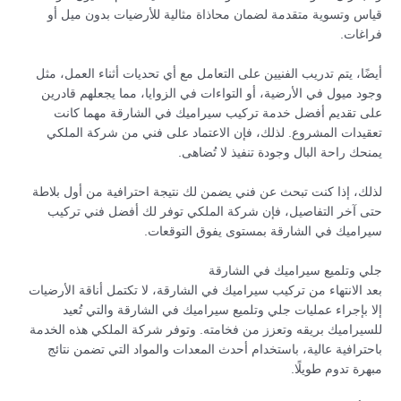
قياس وتسوية متقدمة لضمان محاذاة مثالية للأرضيات بدون ميل أو
فراغات.
أيضًا، يتم تدريب الفنيين على التعامل مع أي تحديات أثناء العمل، مثل
وجود ميول في الأرضية، أو التواءات في الزوايا، مما يجعلهم قادرين
على تقديم أفضل خدمة تركيب سيراميك في الشارقة مهما كانت
تعقيدات المشروع. لذلك، فإن الاعتماد على فني من شركة الملكي
يمنحك راحة البال وجودة تنفيذ لا تُضاهى.
لذلك، إذا كنت تبحث عن فني يضمن لك نتيجة احترافية من أول بلاطة
حتى آخر التفاصيل، فإن شركة الملكي توفر لك أفضل فني تركيب
سيراميك في الشارقة بمستوى يفوق التوقعات.
جلي وتلميع سيراميك في الشارقة
بعد الانتهاء من تركيب سيراميك في الشارقة، لا تكتمل أناقة الأرضيات
إلا بإجراء عمليات جلي وتلميع سيراميك في الشارقة والتي تُعيد
للسيراميك بريقه وتعزز من فخامته. وتوفر شركة الملكي هذه الخدمة
باحترافية عالية، باستخدام أحدث المعدات والمواد التي تضمن نتائج
مبهرة تدوم طويلًا.