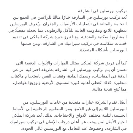
تركيب بورسلين في الشارقة
يُعد تركيب بورسلين في الشارقة خيارًا مثاليًا للراغبين في الجمع بين
الفخامة والمتانة في تشطيبات الأرضيات والجدران. ويُعرف البورسلين
بمظهره اللامع ومقاومته العالية للتآكل والرطوبة، مما يجعله مفضلًا في
المشاريع السكنية والفندقية. وهنا تبرز خبرة شركة الملكي في تقديم
خدمات متكاملة في تركيب سيراميك في الشارقة، ومن ضمنها
البورسلين بأشكاله المتعددة.
كما أن فريق شركة الملكي يمتلك المهارات والأدوات الدقيقة التي
تضمن أن يتم تركيب بورسلين في الشارقة بطريقة احترافية، تراعي
الدقة في المقاسات، وسمك المادة، وتقنيات القص باستخدام ماكينات
متطورة. كذلك تُعطى أهمية كبيرة لمستوى الأرضية وتوزيع الفواصل،
مما يُنتج نتيجة مثالية.
أيضًا، تقدم الشركة خيارات متعددة من خامات البورسلين، من
البورسلين اللامع إلى غير اللامع، ومن التصاميم الرخامية إلى الأنماط
الخشبية، لتلبية مختلف الأذواق والاحتياجات. لذلك، تُعد شركة الملكي
الخيار الأمثل لمن يبحث عن أعلى درجات الإتقان في تركيب سيراميك
في الشارقة، وخصوصًا عند التعامل مع البورسلين عالي الجودة.