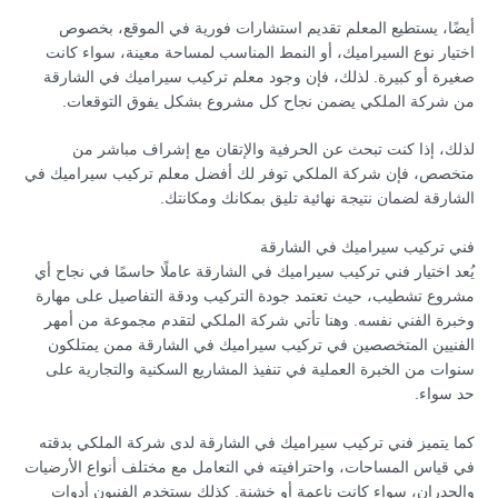
أيضًا، يستطيع المعلم تقديم استشارات فورية في الموقع، بخصوص
اختيار نوع السيراميك، أو النمط المناسب لمساحة معينة، سواء كانت
صغيرة أو كبيرة. لذلك، فإن وجود معلم تركيب سيراميك في الشارقة
من شركة الملكي يضمن نجاح كل مشروع بشكل يفوق التوقعات.
لذلك، إذا كنت تبحث عن الحرفية والإتقان مع إشراف مباشر من
متخصص، فإن شركة الملكي توفر لك أفضل معلم تركيب سيراميك في
الشارقة لضمان نتيجة نهائية تليق بمكانك ومكانتك.
فني تركيب سيراميك في الشارقة
يُعد اختيار فني تركيب سيراميك في الشارقة عاملًا حاسمًا في نجاح أي
مشروع تشطيب، حيث تعتمد جودة التركيب ودقة التفاصيل على مهارة
وخبرة الفني نفسه. وهنا تأتي شركة الملكي لتقدم مجموعة من أمهر
الفنيين المتخصصين في تركيب سيراميك في الشارقة ممن يمتلكون
سنوات من الخبرة العملية في تنفيذ المشاريع السكنية والتجارية على
حد سواء.
كما يتميز فني تركيب سيراميك في الشارقة لدى شركة الملكي بدقته
في قياس المساحات، واحترافيته في التعامل مع مختلف أنواع الأرضيات
والجدران، سواء كانت ناعمة أو خشنة. كذلك يستخدم الفنيون أدوات