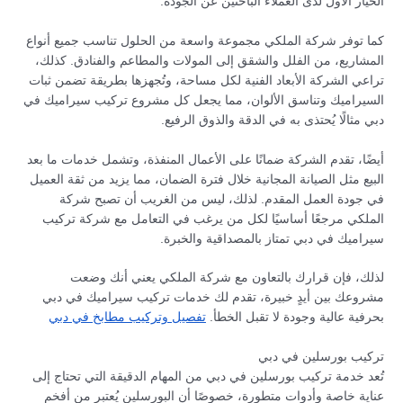
الخيار الأول لدى العملاء الباحثين عن الجودة.
كما توفر شركة الملكي مجموعة واسعة من الحلول تناسب جميع أنواع
المشاريع، من الفلل والشقق إلى المولات والمطاعم والفنادق. كذلك،
تراعي الشركة الأبعاد الفنية لكل مساحة، وتُجهزها بطريقة تضمن ثبات
السيراميك وتناسق الألوان، مما يجعل كل مشروع تركيب سيراميك في
دبي مثالًا يُحتذى به في الدقة والذوق الرفيع.
أيضًا، تقدم الشركة ضمانًا على الأعمال المنفذة، وتشمل خدمات ما بعد
البيع مثل الصيانة المجانية خلال فترة الضمان، مما يزيد من ثقة العميل
في جودة العمل المقدم. لذلك، ليس من الغريب أن تصبح شركة
الملكي مرجعًا أساسيًا لكل من يرغب في التعامل مع شركة تركيب
سيراميك في دبي تمتاز بالمصداقية والخبرة.
لذلك، فإن قرارك بالتعاون مع شركة الملكي يعني أنك وضعت
مشروعك بين أيدٍ خبيرة، تقدم لك خدمات تركيب سيراميك في دبي
بحرفية عالية وجودة لا تقبل الخطأ.
تفصيل وتركيب مطابخ في دبي
تركيب بورسلين في دبي
تُعد خدمة تركيب بورسلين في دبي من المهام الدقيقة التي تحتاج إلى
عناية خاصة وأدوات متطورة، خصوصًا أن البورسلين يُعتبر من أفخم