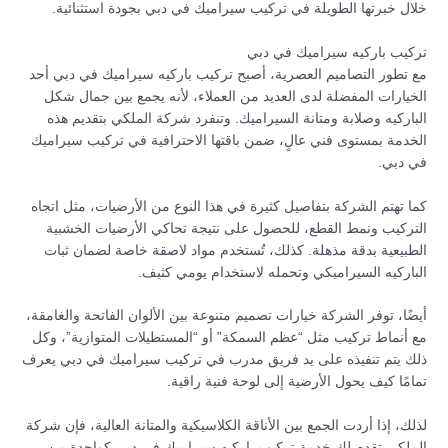
خلال خبرتها الطويلة في تركيب سيراميك في دبي بجودة استثنائية.
تركيب باركيه سيراميك في دبي
مع تطور التصاميم العصرية، أصبح تركيب باركيه سيراميك في دبي أحد
الخيارات المفضلة لدى العديد من العملاء، لأنه يجمع بين جمال شكل
الباركيه وصلابة ومتانة السيراميك. وتنفرد شركة الملكي بتقديم هذه
الخدمة بمستوى فني عالٍ، ضمن باقتها الاحترافية في تركيب سيراميك
في دبي.
كما تهتم الشركة بتفاصيل كثيرة في هذا النوع من الأرضيات، مثل اتجاه
التركيب ونمط القطع، للحصول على نتيجة تحاكي الأرضيات الخشبية
الطبيعية بدقة مذهلة. كذلك، تُستخدم مواد لاصقة خاصة لضمان ثبات
الباركيه السيراميكي وتحمله لاستخدام يومي كثيف.
أيضًا، توفر الشركة خيارات تصميم متنوعة بين الألوان الفاتحة والغامقة،
مع أنماط تركيب مثل “عظم السمكة” أو “المستطيلات المتوازية”، وكل
ذلك يتم تنفيذه على يد فريق مدرب في تركيب سيراميك في دبي يعرف
تمامًا كيف يحول الأرضية إلى لوحة فنية راقية.
لذلك، إذا أردت الجمع بين الأناقة الكلاسيكية والمتانة العالية، فإن شركة
الملكي تقدم لك خدمة تركيب باركيه سيراميك في دبي كواحدة من