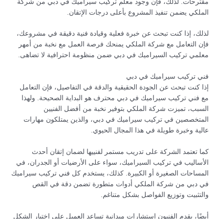
مقترحات. لذلك، فإن وجود معلم تركيب سيراميك في دبي من شركة
الملكي يضمن تنفيذ المشروع بأعلى درجات الإتقان.
لذلك، إذا كنت تبحث عن خبرة فعلية وقيادة فنية دقيقة في مشروعك،
فإن التعامل مع شركة الملكي يمنحك فرصة العمل مع نخبة من أمهر
معلمي تركيب السيراميك في دبي ضمن منظومة احترافية لا تضاهى.
فني تركيب سيراميك في دبي
إذا كنت تبحث عن الجودة الحقيقية والدقة في التفاصيل، فإن التعامل
مع فني تركيب سيراميك في دبي محترف هو البداية الصحيحة. ولهذا
السبب، تميزت شركة الملكي بتوفير نخبة من أفضل الفنيين
المتخصصين في تركيب سيراميك في دبي، والذين يمتلكون مهارات
عالية وخبرة طويلة في هذا المجال الحيوي.
كما تعتمد الشركة على تدريب مستمر لفنييها لضمان إتقان أحدث
الأساليب في تركيب السيراميك، سواء على الأرضيات أو الجدران، في
المساحات الصغيرة أو الكبيرة. كذلك، يستخدم كل فني تركيب سيراميك
في دبي من شركة الملكي أدوات متطورة تضمن دقة في القص
والتثبيت وتوزيع الفواصل بشكل متناغم.
أيضًا، يقدم الفنيون استشارات ميدانية تساعد العميل على اختيار الشكل