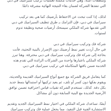
ومنظفات آمنة، وهي خدمات مكملة لعمليات تركيب سيراميك في دبي
التي تنفذها الشركة لضمان بقاء النتيجة النهائية مشرقة دائمًا.
لذلك، إذا كنت تبحث عن الاحتفاظ بأرضيتك كما هي بعد تركيب
سيراميك في دبي، فإن التزامك بـ طرق تنظيف السيراميك في دبي
التي تقدمها شركة الملكي سيمنحك أرضيات صحية ونظيفة تدوم
لسنوات.
شركة فك وتركيب سيراميك في دبي
في حال أردت تغيير نمط أرضيتك دون الإضرار بالبنية التحتية، فأنت
بحاجة إلى شركة فك وتركيب سيراميك في دبي محترفة. وهنا تبرز
شركة الملكي باعتبارها واحدة من الشركات الرائدة التي تقدم هذه
الخدمة ضمن باقتها المتكاملة في تركيب سيراميك في دبي.
كما يتعامل فريق الشركة مع جميع أنواع السيراميك القديمة والحديثة،
ويقوم بفكها دون كسر أو تلف، ثم يعيد تركيبها أو استبدالها بنمط جديد
بكل دقة. كذلك، تستخدم الشركة تقنيات قياس احترافية تضمن توافق
الأرضية الجديدة مع البنية السابقة دون أي مشاكل.
أيضًا، تساعدك شركة الملكي في اختيار نمط السيراميك الجديد وتقديم
الاستشارة الفنية قبل التنفيذ، مما يجعل عملية فك وتركيب سيراميك