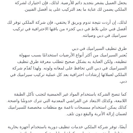
يجعل العميل يشعر بتجديد دائم للأرضية. لذلك، فإن اختيارك لشركة
الملكي يضمن لك عناية ما بعد التركيب على يد أفضل الفنيين.
لذلك، إن أردت نتيجة تدوم وبريق لا يختفي، فإن شركة الملكي توفر لك
أفضل فني جلي بلاط في دبي كجزء من باقتها الاحترافية في تركيب
سيراميك في دبي وصيانته.
طرق تنظيف السيراميك في دبي
يُعتبر السيراميك من أكثر أنواع الأرضيات استخدامًا بسبب سهولة
تنظيفه، ولكن العناية به بشكل صحيح تتطلب معرفة طرق تنظيف
السيراميك في دبي التي تحافظ على لمعانه ولونه. ولهذا تُقدّم شركة
الملكي لعملائها إرشادات احترافية بعد كل عملية تركيب سيراميك في
دبي.
كما تنصح الشركة باستخدام المواد غير الحمضية لتجنب تآكل الطبقة
اللامعة، وكذلك الابتعاد عن الفراشي المعدنية التي تترك خدوشًا واضحة.
كذلك يمكن استخدام ممسحات ناعمة مع منظفات مخصصة للسيراميك
لضمان إزالة الأتربة والبقع دون تلف.
أيضًا، توفر شركة الملكي خدمات تنظيف دورية باستخدام أجهزة بخارية