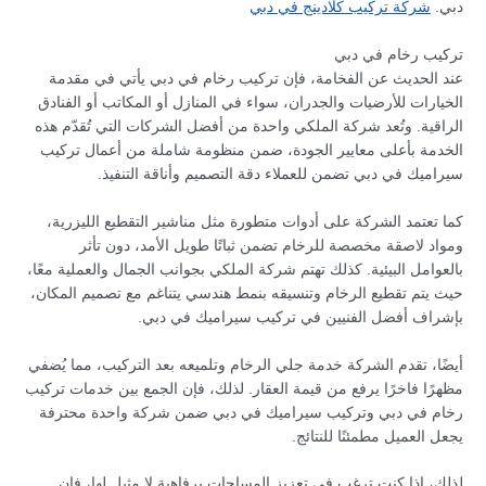
دبي.
شركة تركيب كلادينج في دبي
تركيب رخام في دبي
عند الحديث عن الفخامة، فإن تركيب رخام في دبي يأتي في مقدمة
الخيارات للأرضيات والجدران، سواء في المنازل أو المكاتب أو الفنادق
الراقية. وتُعد شركة الملكي واحدة من أفضل الشركات التي تُقدّم هذه
الخدمة بأعلى معايير الجودة، ضمن منظومة شاملة من أعمال تركيب
سيراميك في دبي تضمن للعملاء دقة التصميم وأناقة التنفيذ.
كما تعتمد الشركة على أدوات متطورة مثل مناشير التقطيع الليزرية،
ومواد لاصقة مخصصة للرخام تضمن ثباتًا طويل الأمد، دون تأثر
بالعوامل البيئية. كذلك تهتم شركة الملكي بجوانب الجمال والعملية معًا،
حيث يتم تقطيع الرخام وتنسيقه بنمط هندسي يتناغم مع تصميم المكان،
بإشراف أفضل الفنيين في تركيب سيراميك في دبي.
أيضًا، تقدم الشركة خدمة جلي الرخام وتلميعه بعد التركيب، مما يُضفي
مظهرًا فاخرًا يرفع من قيمة العقار. لذلك، فإن الجمع بين خدمات تركيب
رخام في دبي وتركيب سيراميك في دبي ضمن شركة واحدة محترفة
يجعل العميل مطمئنًا للنتائج.
لذلك، إذا كنت ترغب في تعزيز المساحات برفاهية لا مثيل لها، فإن