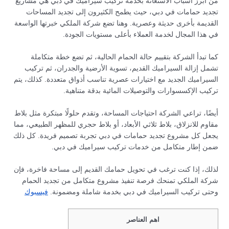
من أبرز أسباب الاستعانة بخدمة تركيب سيراميك في دبي هي مشاريع
تجديد حمامات في دبي، حيث يطمح الكثيرون إلى تجديد المساحات
القديمة بأخرى حديثة وعصرية. وهنا تضع شركة الملكي خبرتها الواسعة
في هذا المجال لخدمة العملاء بأعلى مستويات الجودة.
كما تبدأ الشركة بتقييم حالة الحمام الحالية، ثم تضع خطة متكاملة
تشمل إزالة السيراميك القديم، تسوية الأرضية والجدران، ثم تركيب
السيراميك الجديد مع اختيارات عصرية تناسب أذواق متعددة. كذلك، يتم
تركيب الإكسسوارات والتوصيلات المائية بدقة متناهية.
أيضًا، تراعي الشركة احتياجات المساحة، وتقدم حلولًا مبتكرة مثل بلاط
مقاوم للانزلاق، بلاط ثلاثي الأبعاد، أو بلاط حجري للمظهر الطبيعي، مما
يجعل كل مشروع تجديد حمامات في دبي تجربة تصميم فريدة. كل ذلك
ضمن إطار متكامل من خدمات تركيب سيراميك في دبي.
لذلك، إذا كنت ترغب في تحويل حمامك القديم إلى مساحة فاخرة، فإن
شركة الملكي تمنحك فرصة تنفيذ مشروع متكامل من تجديد الحمام
وحتى تركيب السيراميك في دبي بخدمة شاملة ومضمونة.
فيسبوك
اهم العناصر