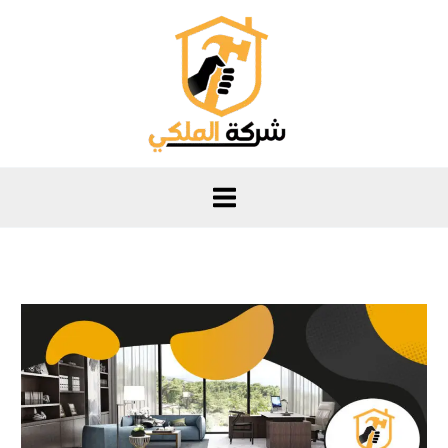
خطي
لى
لمحتوى