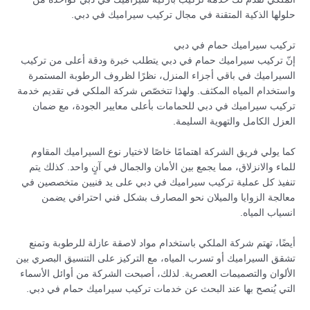
حلولها الذكية المتقنة في مجال تركيب سيراميك في دبي.
تركيب سيراميك حمام في دبي
إنّ تركيب سيراميك حمام في دبي يتطلب خبرة ودقة أعلى من تركيب
السيراميك في باقي أجزاء المنزل، نظرًا لظروف الرطوبة المستمرة
واستخدام المياه المكثف. ولهذا تتخصّص شركة الملكي في تقديم خدمة
تركيب سيراميك في دبي للحمامات بأعلى معايير الجودة، مع ضمان
العزل الكامل والتهوية السليمة.
كما يولي فريق الشركة اهتمامًا خاصًا لاختيار نوع السيراميك المقاوم
للماء والانزلاق، مما يجمع بين الأمان والجمال في آنٍ واحد. كذلك يتم
تنفيذ كل عملية تركيب سيراميك في دبي على يد فنيين متخصصين في
معالجة الزوايا والميلان نحو المصارف بشكل فني احترافي يضمن
انسياب المياه.
أيضًا، تهتم شركة الملكي باستخدام مواد لاصقة عازلة للرطوبة وتمنع
تشقق السيراميك أو تسرب المياه، مع التركيز على التنسيق البصري بين
الألوان والتصميمات العصرية. لذلك، أصبحت الشركة من أوائل الأسماء
التي يُنصح بها عند البحث عن خدمات تركيب سيراميك حمام في دبي.