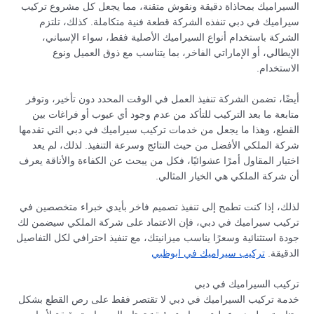
السيراميك بمحاذاة دقيقة ونقوش متقنة، مما يجعل كل مشروع تركيب
سيراميك في دبي تنفذه الشركة قطعة فنية متكاملة. كذلك، تلتزم
الشركة باستخدام أنواع السيراميك الأصلية فقط، سواء الإسباني،
الإيطالي، أو الإماراتي الفاخر، بما يتناسب مع ذوق العميل ونوع
الاستخدام.
أيضًا، تضمن الشركة تنفيذ العمل في الوقت المحدد دون تأخير، وتوفر
متابعة ما بعد التركيب للتأكد من عدم وجود أي عيوب أو فراغات بين
القطع، وهذا ما يجعل من خدمات تركيب سيراميك في دبي التي تقدمها
شركة الملكي الأفضل من حيث النتائج وسرعة التنفيذ. لذلك، لم يعد
اختيار المقاول أمرًا عشوائيًا، فكل من يبحث عن الكفاءة والأناقة يعرف
أن شركة الملكي هي الخيار المثالي.
لذلك، إذا كنت تطمح إلى تنفيذ تصميم فاخر بأيدي خبراء متخصصين في
تركيب سيراميك في دبي، فإن الاعتماد على شركة الملكي سيضمن لك
جودة استثنائية وسعرًا يناسب ميزانيتك، مع تنفيذ احترافي لكل التفاصيل
الدقيقة.
تركيب سيراميك في ابوظبي
تركيب السيراميك في دبي
خدمة تركيب السيراميك في دبي لا تقتصر فقط على رص القطع بشكل