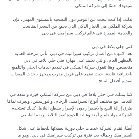
سيقودك حتمًا إلى شركة الملكي.
لذلك، إذا كنت تبحث عن التوفير دون التضحية بالمستوى المهني، فإن
شركة الملكي هي الخيار الذكي الذي يجمع بين السعر المناسب
والخدمة المميزة في عالم تركيب سيراميك في دبي.
فني جلي بلاط في دبي
بعد الانتهاء من أعمال تركيب سيراميك في دبي، تأتي مرحلة العناية
بالمظهر العام، والتي تعتمد على مهارة فني جلي بلاط في دبي
متخصص. وهنا تتفوق شركة الملكي في تقديم خدمات الجلي والتلميع
باحترافية فائقة، حيث تعتمد على فريق مدرب ومجهز بأحدث المعدات
لتقديم أفضل النتائج.
كما يمتلك فني جلي بلاط في دبي من شركة الملكي خبرة واسعة في
التعامل مع مختلف أنواع السيراميك، الرخام، والبورسلين، ويعرف تمامًا
طرق إزالة البقع والاصفرار دون الإضرار بسطح البلاط. كذلك تستخدم
الشركة مواد تلميع آمنة وعالية الجودة تُعيد للبلاط بريقه الطبيعي.
أيضًا، تقدم الشركة خدمات جلي دورية لعملائها للحفاظ على شكل
السيراميك وجماله بعد فترة من تركيب سيراميك في دبي، وهو ما