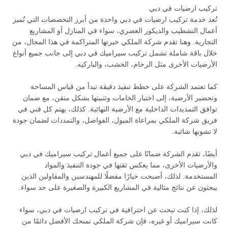
تركيب ارضيات في دبي
تُعد خدمة تركيب ارضيات في دبي واحدة من أبرز التخصصات التي تُميز
أعمال التشطيب والديكور العصري، سواء في المنازل أو المشاريع
التجارية. وهنا تقدم شركة الملكي خبرتها المتراكمة في هذا المجال، من
خلال باقة شاملة تشمل تركيب سيراميك في دبي إلى جانب جميع أنواع
الأرضيات الأخرى مثل الرخام، الخشب، والباركيه.
كما تعتمد الشركة على خطط تنفيذ دقيقة تبدأ من قياس المساحة
وتحضير الأرضية، إلى اختيار الخامات وتثبيتها بشكل متقن، مع ضمان
توافق التمديدات الداخلية مع الأرضية النهائية. كذلك، يهتم كل فني في
فريق شركة الملكي بمراعاة الميول، الفواصل، والتمددات لضمان جودة
لا تشوبها شائبة.
أيضًا، تقدم الشركة ضمانًا على جميع أعمال تركيب سيراميك في دبي
والأرضيات الأخرى، مما يعكس ثقتها في جودة التنفيذ والمواد
المستخدمة. لذلك، أصبحت خيارًا مفضلًا للمهندسين والمقاولين الذين
يبحثون عن نتائج مثالية في المشاريع الكبيرة والصغيرة على حد سواء.
لذلك، إذا كنت تبحث عن احترافية في تركيب ارضيات في دبي، سواء
كانت سيراميك أو غيره، فإن شركة الملكي تمنحك الأفضل دائمًا من