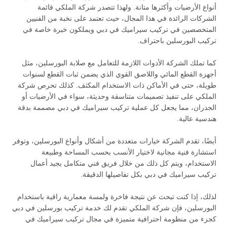
أنواع الأرضيات وأكثرها متانة. ولهذا تتصدر شركة الملكي قائمة
الشركات الرائدة في هذا المجال، حيث تعتمد على نخبة من الفنيين
المتخصصين في تركيب سيراميك في دبي ويملكون خبرة خاصة في
تركيب البورسلين باحتراف.
كما تملك الشركة الأدوات اللازمة للتعامل مع صلابة البورسلين، مثل
أجهزة القطع المائي واللاصق القوي الذي يضمن ثبات القطع لسنوات
طويلة، حتى في الأماكن ذات الاستخدام المكثف. كذلك تحرص شركة
الملكي على تنفيذ تصميمات متناسقة وحديثة، سواء في الأرضيات أو
الجدران، مما يجعل كل عملية تركيب سيراميك في دبي مصممة بدقة
هندسية عالية.
أيضًا، تقدم الشركة خيارات متعددة من أشكال وأنواع البورسلين، وتوفر
استشارة فنية مجانية لاختيار الأنسب بحسب المساحة وطبيعة
الاستخدام، ويتم كل ذلك من خلال فريق فني متكامل يجيد أعمال
تركيب سيراميك في دبي بكل تفاصيلها الدقيقة.
لذلك، إذا كنت تبحث عن نتيجة فاخرة ولمسة معمارية راقية باستخدام
البورسلين، فإن شركة الملكي تقدم لك خدمة تركيب بورسلين في دبي
كجزء من منظومة احترافية متميزة في مجال تركيب سيراميك في