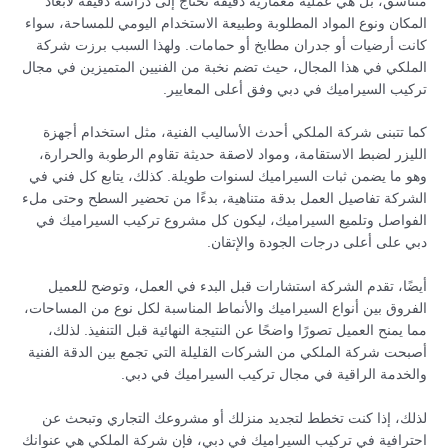
متناسق، بل هي عملية معمارية دقيقة تحتاج إلى دراسة دقيقة لأبعاد
المكان ونوع المواد المطلوبة وطبيعة الاستخدام اليومي للمساحة، سواء
كانت أرضيات أو جدران مطابخ أو حمامات. ولهذا السبب برزت شركة
الملكي في هذا المجال، حيث تضم نخبة من الفنيين المتميزين في مجال
تركيب السيراميك في دبي وفق أعلى المعايير.
كما تتبنى شركة الملكي أحدث الأساليب الفنية، مثل استخدام أجهزة
الليزر لضبط الاستقامة، ومواد لاصقة حديثة تقاوم الرطوبة والحرارة،
وهو ما يضمن ثبات السيراميك لسنوات طويلة. كذلك، يتابع كل فني في
الشركة تفاصيل العمل بدقة متناهية، بدءًا من تحضير السطح وحتى ملء
الفواصل وتلميع السيراميك، ليكون كل مشروع تركيب السيراميك في
دبي على أعلى درجات الجودة والإتقان.
أيضًا، تقدم الشركة استشارات قبل البدء في العمل، وتوضح للعميل
الفروق بين أنواع السيراميك والأنماط المناسبة لكل نوع من المساحات،
مما يمنح العميل تصورًا واضحًا عن النتيجة النهائية قبل التنفيذ. لذلك،
أصبحت شركة الملكي من الشركات القليلة التي تجمع بين الدقة الفنية
والخدمة الراقية في مجال تركيب السيراميك في دبي.
لذلك، إذا كنت تخطط لتجديد منزلك أو مشروعك التجاري وتبحث عن
احترافية في تركيب السيراميك في دبي، فإن شركة الملكي هي عنوانك