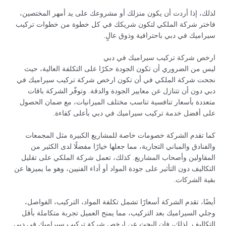
لذلك، إذا أردت أن يكون منزلك أو مشروعك على يد أمهر المختصين،
فاختر شركة الملكي لتكون شريكك في كل خطوة من خطوات تركيب
سيراميك في دبي باحترافية وذوق عالٍ.
ارخص شركة تركيب سيراميك في دبي
ليس من الضروري أن تكون الجودة حكرًا على التكلفة العالية، حيث
نجحت شركة الملكي في أن تكون ارخص شركة تركيب سيراميك في
دبي دون أن تتنازل عن معايير الجودة والدقة. وتوفّر الشركة باقات
متعددة بأسعار تنافسية تناسب مختلف الميزانيات، مع ضمان الحصول
على أفضل خدمة تركيب سيراميك في دبي بأعلى كفاءة.
كما تقدم الشركة خصومات خاصة للمشاريع الكبيرة مثل المجمعات
والفنادق والمباني التجارية، مما جعلها خيارًا مفضلًا لدى الكثير من
المقاولين وأصحاب المشاريع. كذلك، تعمل شركة الملكي على تقليل
التكاليف دون التأثير على جودة المواد أو أداء الفنيين، وهو ما يميزها عن
بقية الشركات.
أيضًا، تقدم الشركة أسعارًا تشمل تكلفة المواد، التركيب، الفواصل،
وجلي السيراميك بعد التركيب، مما يمنح العميل تجربة متكاملة بأقل
التكاليف. لذلك، فإن البحث عن ارخص شركة تركيب سيراميك في دبي