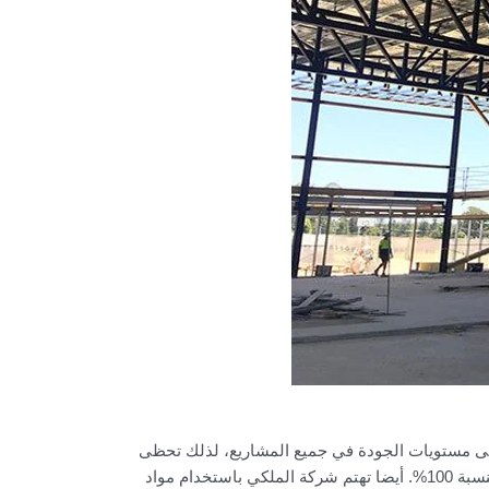
لى مستويات الجودة في جميع المشاريع، لذلك تحظى
الشركة بثقة كبيرة في السوق. كذلك توفر الشركة حلول متكاملة تشمل التصميم، التركيب، والصيانة لضمان تحقيق رضا العملاء بنسبة 100%. أيضا تهتم شركة الملكي باستخدام مواد