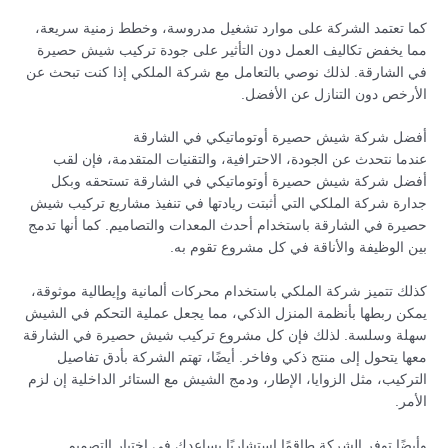
كما تعتمد الشركة على موارد تشغيل مدروسة، وخطط زمنية سريعة،
مما يخفض تكاليف العمل دون التأثير على جودة تركيب شيش حصيرة
في الشارقة. لذلك نوصي بالتعامل مع شركة الملكي إذا كنت تبحث عن
الأرخص دون التنازل عن الأفضل.
أفضل شركة شيش حصيرة أوتوماتيكي في الشارقة
عندما نتحدث عن الجودة، الاحترافية، والتقنيات المتقدمة، فإن لقب
أفضل شركة شيش حصيرة أوتوماتيكي في الشارقة تستحقه وبكل
جدارة شركة الملكي التي أثبتت ريادتها في تنفيذ مشاريع تركيب شيش
حصيرة في الشارقة باستخدام أحدث المعدات والتصاميم. كما أنها تدمج
بين الوظيفة والأناقة في كل مشروع تقوم به.
كذلك تتميز شركة الملكي باستخدام محركات ألمانية وإيطالية موثوقة،
يمكن ربطها بأنظمة المنزل الذكي، مما يجعل عملية التحكم في الشيش
سهلة وسلسة. لذلك فإن كل مشروع تركيب شيش حصيرة في الشارقة
معها يتحول إلى منتج ذكي وفاخر. أيضًا، تهتم الشركة بأدق تفاصيل
التركيب، مثل الزوايا، الإطار، ودمج الشيش مع الستائر الداخلية إن لزم
الأمر.
وأيضًا توفر الشركة طاقمًا استشاريًا يساعدك في اختيار التصميم