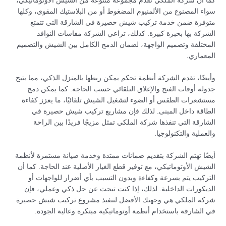
كما أن شركة الملكي تُقدّم مجموعة متنوعة من الشيش الأوتوماتيكي،
سواء المصنوع من الألمنيوم المضغوط أو من البلاستيك المقوى، وكلها
متوفرة ضمن خدمة تركيب شيش حصيرة في الشارقة التي تتمتع
الشركة بها بخبرة كبيرة. كذلك، تراعي الشركة مقاسات النوافذ
المختلفة وتصميم الواجهة، لضمان الدمج الكامل بين الشيش والتصميم
المعماري.
وأيضًا، تقدم الشركة أنظمة تحكم يمكن ربطها بالمنزل الذكي، مما يتيح
جدولة أوقات الفتح والإغلاق التلقائي حسب الحاجة. كما يمكن دمج
مستشعرات الطقس أو الضوء لتشغيل الشيش تلقائيًا، ما يعزز كفاءة
الطاقة داخل المبنى. لذلك فإن مشاريع تركيب شيش حصيرة في
الشارقة التي تنفذها شركة الملكي تمثل مزيجًا فريدًا بين الراحة
والعملية والتكنولوجيا.
أيضًا تهتم الشركة بتقديم ضمانات ممتدة وخدمة صيانة مستمرة لأنظمة
الشيش الأوتوماتيكي، مع توفير قطع الغيار الأصلية عند الحاجة. كما أن
التركيب يتم بسرعة وكفاءة وبدون التسبب بأي أضرار للواجهات أو
الديكورات الداخلية. لذلك، إذا كنت تبحث عن حل ذكي وعملي، فإن
شركة الملكي هي وجهتك الأفضل لتنفيذ مشروع تركيب شيش حصيرة
في الشارقة باستخدام أنظمة أوتوماتيكية مبتكرة وعالية الجودة.