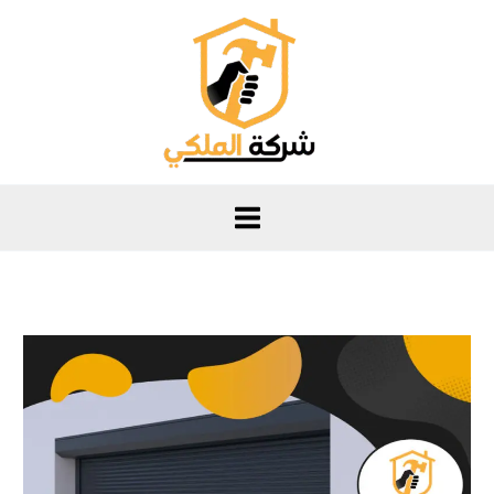
خطي
لى
لمحتوى