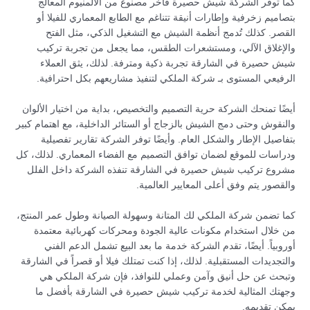
كما توفر الشركة شيش حصيرة فاخر مصنوع من الألمنيوم المعالج
بتصاميم زخرفية وإطارات أنيقة تتناغم مع الطابع المعماري للفيلا أو
القصر. كذلك تُدمج أنظمة الشيش مع التشغيل الذكي، مثل الفتح
والإغلاق الآلي، ومستشعرات الطقس، مما يجعل من تجربة تركيب
شيش حصيرة في الشارقة تجربة ذكية ومترفة. لذلك، يثق العملاء
الرفيعي المستوى بـ شركة الملكي لتنفيذ مشاريعهم بكل احترافية.
أيضًا تمنحك الشركة حرية التصميم والتخصيص، بداية من اختيار الألوان
والنقوش وحتى دمج الشيش بالزجاج أو الستائر الداخلية، مع اهتمام كبير
بتفاصيل الإطار والشكل العام. وأيضًا توفر الشركة تقارير تفصيلية
ودراسات للموقع لضمان توافق التصميم مع الفضاء المعماري. لذلك، كل
مشروع تركيب شيش حصيرة في الشارقة تنفذه الشركة داخل الفلل
والقصور يتم وفق أعلى المعايير العالمية.
كما تضمن شركة الملكي لك المتانة وسهولة الصيانة وطول عمر المنتج،
من خلال استخدام مكونات عالية الجودة ومحركات كهربائية معتمدة
أوروبياً. أيضًا، تقدم الشركة خدمة ما بعد البيع تشمل الدعم الفني
والتجديدات المستقبلية. لذلك، إذا كنت تمتلك فيلا أو قصراً في الشارقة
وتبحث عن حل أنيق وآمن وعملي للنوافذ، فإن شركة الملكي هي
وجهتك المثالية لخدمة تركيب شيش حصيرة في الشارقة بأفضل ما
يمكن تقديمه.