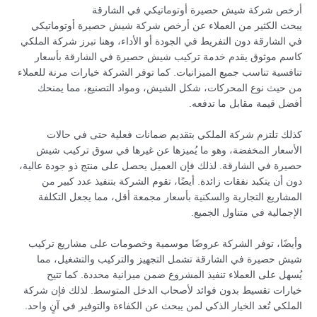
أرخص شركة شيش حصيرة أوتوماتيكي في الشارقة
يبحث الكثير من العملاء عن أرخص شركة شيش حصيرة أوتوماتيكي
في الشارقة دون التفريط في الجودة أو الأداء، وهنا تبرز شركة الملكي
كاسم موثوق يقدم خدمة تركيب شيش حصيرة في الشارقة بأسعار
تنافسية تناسب جميع الميزانيات. كما توفر الشركة خيارات مرنة للعملاء
من حيث نوع المحركات، شكل الشيش، ومواد التصنيع، مما يمنحك
أفضل قيمة مقابل ما تدفعه.
كذلك تلتزم شركة الملكي بتقديم ضمانات فعلية حتى في حالات
الأسعار المخفضة، وهو ما يُميزها عن غيرها في سوق تركيب شيش
حصيرة في الشارقة. لذلك فإن العميل يحصل على منتج ذو جودة عالية،
دون أن يتكبد نفقات زائدة. أيضًا، تقوم الشركة بتنفيذ عدد كبير من
المشاريع التجارية والسكنية بأسعار مجمعة أقل، مما يجعل التكلفة
الإجمالية في متناول الجميع.
وأيضًا، توفر الشركة عروضًا موسمية وخصومات على مشاريع تركيب
شيش حصيرة في الشارقة تشمل التجهيز والتركيب والتشغيل، مما
يُسهل على العملاء تنفيذ المشروع ضمن ميزانية محددة. كما تتيح
خيارات تقسيط بدون فوائد لأصحاب الدخل المتوسط. لذلك فإن شركة
الملكي تُعد الخيار الذكي لمن يبحث عن الكفاءة والتوفير في آنٍ واحد.