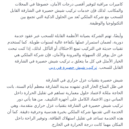
كاميرات مراقبة لتوفير أقصى درجات الأمان، خصوصًا في المحلات
والمكاتب. لذلك فإن خدمات تركيب شيش حصيرة في الشارقة القابل
للسحب مع شركة الملكي تُعد من الحلول الذكية التي تجمع بين
التكنولوجيا والوظيفة.
وأيضًا، تهتم الشركة بصيانة الأنظمة القابلة للسحب عبر عقود خدمة
دورية، لضمان استمرار عملها بكفاءة عالية لسنوات طويلة. كما تُستخدم
تقنيات حديثة في التركيب تمنع الاحتكاك أو التآكل. لذلك، إذا كنت تبحث
عن حل يوفر لك السهولة والمرونة والأمان، فإن شركة الملكي هي
الخيار الأمثل في كل ما يتعلق بـ تركيب شيش حصيرة في الشارقة
القابل للسحب.
تركيب شيش حصيرة في دبي
شيش حصيرة بتقنيات عزل حراري في الشارقة
في ظل المناخ الحار الذي تشهده مدينة الشارقة معظم أيام السنة، باتت
الحاجة ملحّة لاعتماد حلول معمارية تساهم في تقليل الحرارة داخل
المباني دون الاعتماد الكامل على أجهزة التكييف. من هنا يأتي دور
تركيب شيش حصيرة في الشارقة بتقنيات عزل حراري متقدمة، وهي
الخدمة التي تقدمها شركة الملكي بخبرة هندسية وحرفية دقيقة. كما أن
هذه الخدمة تساعد في تقليل استهلاك الطاقة، وتوفير الراحة داخل
المكان مهما كانت درجة الحرارة في الخارج.