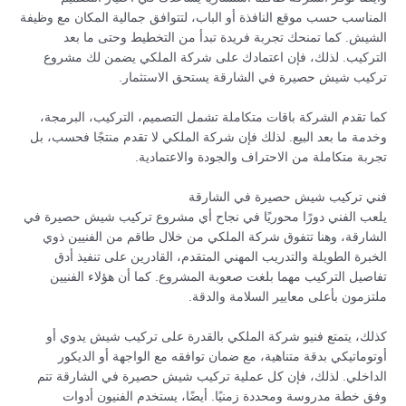
المناسب حسب موقع النافذة أو الباب، لتتوافق جمالية المكان مع وظيفة
الشيش. كما تمنحك تجربة فريدة تبدأ من التخطيط وحتى ما بعد
التركيب. لذلك، فإن اعتمادك على شركة الملكي يضمن لك مشروع
تركيب شيش حصيرة في الشارقة يستحق الاستثمار.
كما تقدم الشركة باقات متكاملة تشمل التصميم، التركيب، البرمجة،
وخدمة ما بعد البيع. لذلك فإن شركة الملكي لا تقدم منتجًا فحسب، بل
تجربة متكاملة من الاحتراف والجودة والاعتمادية.
فني تركيب شيش حصيرة في الشارقة
يلعب الفني دورًا محوريًا في نجاح أي مشروع تركيب شيش حصيرة في
الشارقة، وهنا تتفوق شركة الملكي من خلال طاقم من الفنيين ذوي
الخبرة الطويلة والتدريب المهني المتقدم، القادرين على تنفيذ أدق
تفاصيل التركيب مهما بلغت صعوبة المشروع. كما أن هؤلاء الفنيين
ملتزمون بأعلى معايير السلامة والدقة.
كذلك، يتمتع فنيو شركة الملكي بالقدرة على تركيب شيش يدوي أو
أوتوماتيكي بدقة متناهية، مع ضمان توافقه مع الواجهة أو الديكور
الداخلي. لذلك، فإن كل عملية تركيب شيش حصيرة في الشارقة تتم
وفق خطة مدروسة ومحددة زمنيًا. أيضًا، يستخدم الفنيون أدوات