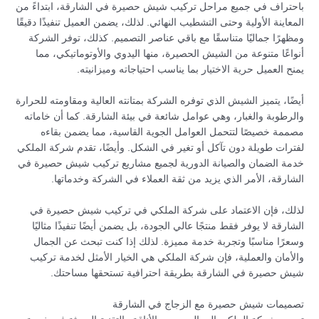
باحتراف في جميع مراحل تركيب شيش حصيرة في الشارقة، ابتداءً من
المعاينة الأولية وحتى التشطيب النهائي. لذلك، يضمن العميل تنفيذًا دقيقًا
ومظهرًا جماليًا متناسقًا مع باقي عناصر التصميم. كذلك، توفر الشركة
أنواعًا متنوعة من الشيش الحصيرة، منها اليدوي والأوتوماتيكي، مما
يمنح العميل حرية الاختيار بما يناسب احتياجاته وميزانيته.
أيضًا، يتميز الشيش الذي توفره الشركة بمتانته العالية ومقاومته للحرارة
والرطوبة والغبار، وهي عوامل شائعة في بيئة الشارقة. كما أن خاماته
مصممة خصيصًا لتتحمل العوامل الجوية القاسية، مما يضمن بقاءه
لفترات طويلة دون تآكل أو تغير في الشكل. وأيضًا، تقدم شركة الملكي
خدمة الضمان والصيانة الدورية لجميع مشاريع تركيب شيش حصيرة في
الشارقة، الأمر الذي يزيد من ثقة العملاء في الشركة وخدماتها.
لذلك، فإن الاعتماد على شركة الملكي في تركيب شيش حصيرة في
الشارقة لا يوفر فقط منتجًا عالي الجودة، بل يضمن أيضًا تنفيذًا مثاليًا
وسعرًا مناسبًا وتجربة خدمة مميزة. لذلك إذا كنت تبحث عن الجمال
والأمان والعملية، فإن شركة الملكي هي الخيار الأمثل لخدمة تركيب
شيش حصيرة في الشارقة بطريقة احترافية تستحقها مساحتك.
تصميمات شيش حصيرة مع الزجاج في الشارقة