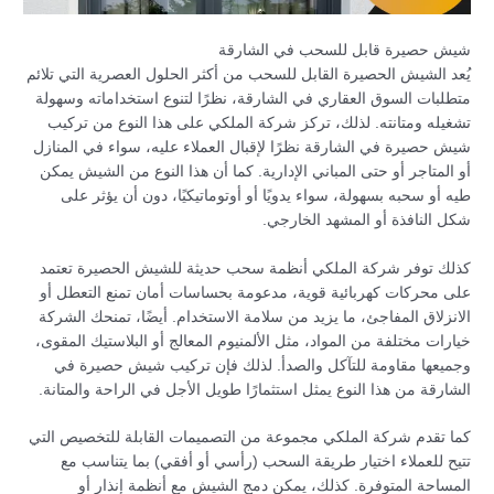
شيش حصيرة قابل للسحب في الشارقة
يُعد الشيش الحصيرة القابل للسحب من أكثر الحلول العصرية التي تلائم
متطلبات السوق العقاري في الشارقة، نظرًا لتنوع استخداماته وسهولة
تشغيله ومتانته. لذلك، تركز شركة الملكي على هذا النوع من تركيب
شيش حصيرة في الشارقة نظرًا لإقبال العملاء عليه، سواء في المنازل
أو المتاجر أو حتى المباني الإدارية. كما أن هذا النوع من الشيش يمكن
طيه أو سحبه بسهولة، سواء يدويًا أو أوتوماتيكيًا، دون أن يؤثر على
شكل النافذة أو المشهد الخارجي.
كذلك توفر شركة الملكي أنظمة سحب حديثة للشيش الحصيرة تعتمد
على محركات كهربائية قوية، مدعومة بحساسات أمان تمنع التعطل أو
الانزلاق المفاجئ، ما يزيد من سلامة الاستخدام. أيضًا، تمنحك الشركة
خيارات مختلفة من المواد، مثل الألمنيوم المعالج أو البلاستيك المقوى،
وجميعها مقاومة للتآكل والصدأ. لذلك فإن تركيب شيش حصيرة في
الشارقة من هذا النوع يمثل استثمارًا طويل الأجل في الراحة والمتانة.
كما تقدم شركة الملكي مجموعة من التصميمات القابلة للتخصيص التي
تتيح للعملاء اختيار طريقة السحب (رأسي أو أفقي) بما يتناسب مع
المساحة المتوفرة. كذلك، يمكن دمج الشيش مع أنظمة إنذار أو