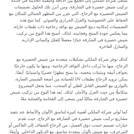
تسعى شركة الملكي إلى الجمع بين الأناقة والتقنية الحديثة في خدمة
تركيب شيش حصيرة في الشارقة، ومن أبرز تلك الحلول تصميمات
الشيش الحصيرة مع الزجاج، التي تعزز من المظهر الجمالي للمكان مع
الحفاظ على الخصوصية والعزل الحراري والضوئي. كما تتيح هذه
التصميمات إمكانية دمج الشيش مع نوافذ زجاجية ذات طبقات عازلة،
مما يعكس جودة المنتج وفخامته. لذلك، أصبح هذا النوع من تركيب
شيش حصيرة في الشارقة خيارًا مفضلاً للفلل والمباني الإدارية
والمنازل الفاخرة.
كذلك توفر شركة الملكي تشكيلات متعددة من شيش الحصيرة مع
الزجاج، منها ما يُركب داخل النوافذ الزجاجية، ومنها ما يكون خارجيًا
بحواف أنيقة ومثبتات مخفية، ما يمنح مظهرًا عصريًا وانسيابيًا. أيضًا،
يمكن تزويد الزجاج بطبقات UV للحماية من أشعة الشمس الضارة،
بالتوازي مع الشيش القابل للطي أو السحب، مما يجعل المشروع
متكاملًا من حيث العزل والأمان. لذلك، يُعد هذا النوع من تركيب شيش
حصيرة في الشارقة مثاليًا لمن يسعى إلى الفخامة والعملية معًا.
كما تُولي شركة الملكي أهمية كبيرة لتناسق الألوان والأنماط عند تنفيذ
مشاريع تركيب شيش حصيرة في الشارقة مع الزجاج، حيث تقدم
خيارات تصميم حسب ذوق العميل، من الزجاج الشفاف إلى العاكس أو
المزخرف، مع شيش بألوان متعددة تتناسق مع الديكور الداخلي. وأيضًا،