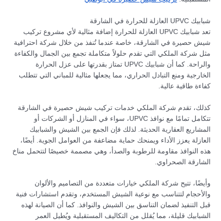
شبابيك UPVC العازلة للحرارة في الشارقة
تعد شبابيك UPVC العازلة للحرارة إضافة مثالية لأي مشروع تركيب
شيش حصيرة في الشارقة، خاصة عندما تُنفذ من خلال شركة احترافية
مثل شركة الملكي التي تقدم حلولاً متكاملة تجمع بين الجمال والكفاءة
والراحة. كما أن شبابيك UPVC تمتاز بقدرتها على عزل الحرارة
الخارجية ومنع التبادل الحراري، مما يجعلها مثالية للمباني التي تتطلب
كفاءة طاقية عالية.
كذلك، تقدم شركة الملكي خدمات تركيب شيش حصيرة في الشارقة
تتكامل تمامًا مع نوافذ UPVC، سواء في المنازل أو الشركات أو
المشاريع العقارية الحديثة. لذلك فإن الجمع بين الشيش والشبابيك
العازلة يعزز الأداء ويمنحك حماية مضاعفة من العوامل الجوية. أيضًا،
هذه النوافذ مقاومة للرطوبة والصدأ، وهي مصممة خصيصًا لتتحمل مناخ
الشارقة الصحراوي.
وأيضًا، تتيح شركة الملكي خيارات متعددة من التصاميم والألوان
والأحجام لتتناسب مع نوعية الشيش المستخدم، وتقدم استشارات فنية
قبل التنفيذ لضمان التناسق بين الشيش والنوافذ. كما أن الصيانة لهذه
الشبابيك قليلة، مما يُقلل من التكاليف المستقبلية ويُطيل العمر