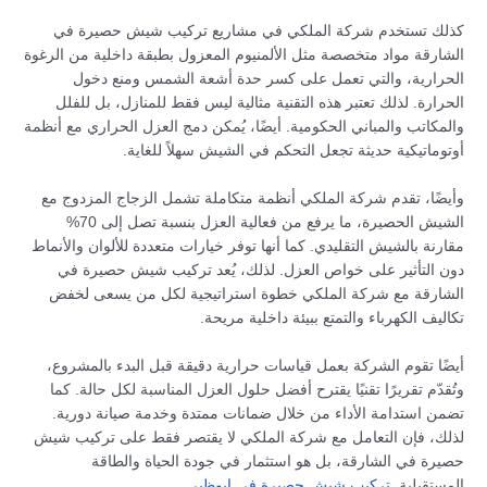
كذلك تستخدم شركة الملكي في مشاريع تركيب شيش حصيرة في
الشارقة مواد متخصصة مثل الألمنيوم المعزول بطبقة داخلية من الرغوة
الحرارية، والتي تعمل على كسر حدة أشعة الشمس ومنع دخول
الحرارة. لذلك تعتبر هذه التقنية مثالية ليس فقط للمنازل، بل للفلل
والمكاتب والمباني الحكومية. أيضًا، يُمكن دمج العزل الحراري مع أنظمة
أوتوماتيكية حديثة تجعل التحكم في الشيش سهلاً للغاية.
وأيضًا، تقدم شركة الملكي أنظمة متكاملة تشمل الزجاج المزدوج مع
الشيش الحصيرة، ما يرفع من فعالية العزل بنسبة تصل إلى 70%
مقارنة بالشيش التقليدي. كما أنها توفر خيارات متعددة للألوان والأنماط
دون التأثير على خواص العزل. لذلك، يُعد تركيب شيش حصيرة في
الشارقة مع شركة الملكي خطوة استراتيجية لكل من يسعى لخفض
تكاليف الكهرباء والتمتع ببيئة داخلية مريحة.
أيضًا تقوم الشركة بعمل قياسات حرارية دقيقة قبل البدء بالمشروع،
وتُقدّم تقريرًا تقنيًا يقترح أفضل حلول العزل المناسبة لكل حالة. كما
تضمن استدامة الأداء من خلال ضمانات ممتدة وخدمة صيانة دورية.
لذلك، فإن التعامل مع شركة الملكي لا يقتصر فقط على تركيب شيش
حصيرة في الشارقة، بل هو استثمار في جودة الحياة والطاقة
المستقبلية.
تركيب شيش حصيرة في ابوظبي