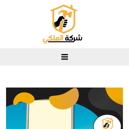
خطي
لى
لمحتوى