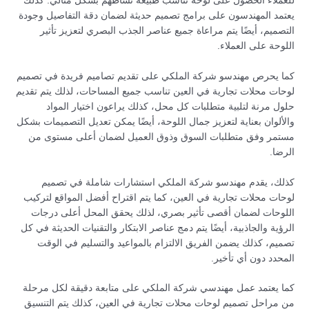
للعملاء الحصول على لوحة تناسب طبيعة نشاطهم بشكل مثالي. كذلك
يعتمد المهندسون على برامج تصميم حديثة لضمان دقة التفاصيل وجودة
التصميم، أيضًا يتم مراعاة جميع عناصر الجذب البصري لتعزيز تأثير
اللوحة على العملاء.
كما يحرص مهندسو شركة الملكي على تقديم تصاميم فريدة في تصميم
لوحات محلات تجارية في العين تناسب جميع المساحات، لذلك يتم تقديم
حلول مرنة لتلبية متطلبات كل محل، كذلك يراعون اختيار المواد
والألوان بعناية لتعزيز جمال اللوحة، أيضًا يمكن تعديل التصميمات بشكل
مستمر وفق متطلبات السوق وذوق العميل لضمان أعلى مستوى من
الرضا.
كذلك، يقدم مهندسو شركة الملكي استشارات شاملة في تصميم
لوحات محلات تجارية في العين، كما يتم اقتراح أفضل المواقع لتركيب
اللوحات لضمان أقصى تأثير بصري، لذلك يحقق المحل أعلى درجات
الرؤية والجاذبية، أيضًا يتم دمج عناصر الابتكار والتقنيات الحديثة في كل
تصميم، كذلك يضمن الفريق الالتزام بالمواعيد والتسليم في الوقت
المحدد دون أي تأخير.
كما يعتمد عمل مهندسي شركة الملكي على متابعة دقيقة لكل مرحلة
من مراحل تصميم لوحات محلات تجارية في العين، كذلك يتم التنسيق