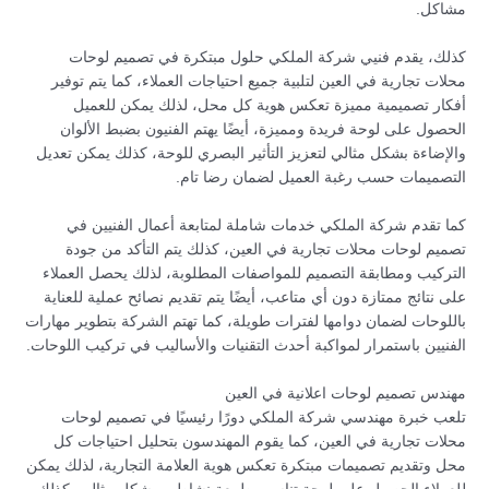
مشاكل.
كذلك، يقدم فنيي شركة الملكي حلول مبتكرة في تصميم لوحات
محلات تجارية في العين لتلبية جميع احتياجات العملاء، كما يتم توفير
أفكار تصميمية مميزة تعكس هوية كل محل، لذلك يمكن للعميل
الحصول على لوحة فريدة ومميزة، أيضًا يهتم الفنيون بضبط الألوان
والإضاءة بشكل مثالي لتعزيز التأثير البصري للوحة، كذلك يمكن تعديل
التصميمات حسب رغبة العميل لضمان رضا تام.
كما تقدم شركة الملكي خدمات شاملة لمتابعة أعمال الفنيين في
تصميم لوحات محلات تجارية في العين، كذلك يتم التأكد من جودة
التركيب ومطابقة التصميم للمواصفات المطلوبة، لذلك يحصل العملاء
على نتائج ممتازة دون أي متاعب، أيضًا يتم تقديم نصائح عملية للعناية
باللوحات لضمان دوامها لفترات طويلة، كما تهتم الشركة بتطوير مهارات
الفنيين باستمرار لمواكبة أحدث التقنيات والأساليب في تركيب اللوحات.
مهندس تصميم لوحات اعلانية في العين
تلعب خبرة مهندسي شركة الملكي دورًا رئيسيًا في تصميم لوحات
محلات تجارية في العين، كما يقوم المهندسون بتحليل احتياجات كل
محل وتقديم تصميمات مبتكرة تعكس هوية العلامة التجارية، لذلك يمكن