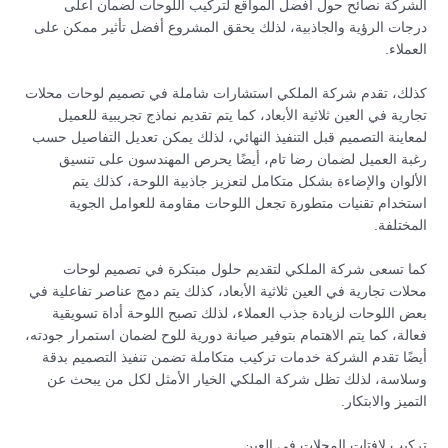
الشركة نصائح حول أفضل المواقع لتركيب اللوحات لضمان أعلى
درجات الرؤية والجاذبية، لذلك يحقق المشروع أفضل تأثير ممكن على
العملاء.
كذلك، تقدم شركة الملكي استشارات شاملة في تصميم لوحات محلات
تجارية في العين ثلاثية الأبعاد، كما يتم تقديم نماذج تجريبية للعميل
لمعاينة التصميم قبل التنفيذ النهائي، لذلك يمكن تعديل التفاصيل حسب
رغبة العميل لضمان رضا تام، أيضًا يحرص المهندسون على تنسيق
الألوان والإضاءة بشكل متكامل لتعزيز جاذبية اللوحة، كذلك يتم
استخدام تقنيات متطورة تجعل اللوحات مقاومة للعوامل الجوية
المختلفة.
كما تسعى شركة الملكي لتقديم حلول مبتكرة في تصميم لوحات
محلات تجارية في العين ثلاثية الأبعاد، كذلك يتم دمج عناصر تفاعلية في
بعض اللوحات لزيادة جذب العملاء، لذلك تصبح اللوحة أداة تسويقية
فعالة، كما يتم الاهتمام بتوفير صيانة دورية للوح لضمان استمرار جودته،
أيضًا تقدم الشركة خدمات تركيب متكاملة تضمن تنفيذ التصميم بدقة
وسلاسة، لذلك تظل شركة الملكي الخيار الأمثل لكل من يبحث عن
التميز والابتكار.
تركيب لافتات المحلات في العين