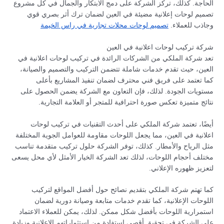
الحاجة. كذلك، تركز الشركة على دمج الابتكار والجمال في كل مشروع
تصميم لوحات إعلانية مضيئة في العين لضمان ترك أثر بصري قوي
وجاذب للعملاء.
تصميم لوحات محلات تجارية في راس الخيمة
شركة تركيب لوحات اعلانية في العين
تعد شركة الملكي من الشركات الرائدة في تركيب لوحات اعلانية في
العين، حيث تقدم خدمات شاملة تتضمن التركيب والتصميم والصيانة،
كما تعتمد على فريق فني محترف لضمان تنفيذ المشاريع بأعلى
مستويات الجودة. لذلك، فإن التعاون مع الشركة يضمن الحصول على
نتائج متميزة تعكس صورة احترافية للمتجر أو العلامة التجارية.
أيضًا، تعتمد شركة الملكي على أحدث التقنيات في تركيب لوحات
اعلانية في العين، مما يجعل اللوحات مقاومة للعوامل الجوية المختلفة
مثل الرياح والأمطار. كذلك، توفر الشركة حلول تركيب متقدمة تناسب
مختلف أحجام اللوحات، لذلك تعد الشركة الخيار الأمثل لأي محل يسعى
لتعزيز ظهوره الإعلاني.
كما تهتم شركة الملكي بتقديم نصائح حول أفضل المواقع لتركيب
اللوحات الإعلانية، كما تقدم خدمات متابعة وصيانة دورية لضمان
استمرارية اللوحات بأفضل شكل ممكن. لذلك، يمكن للعملاء الاعتماد
على الشركة في تحقيق أقصى استفادة من استثماراتهم الإعلانية وزيادة