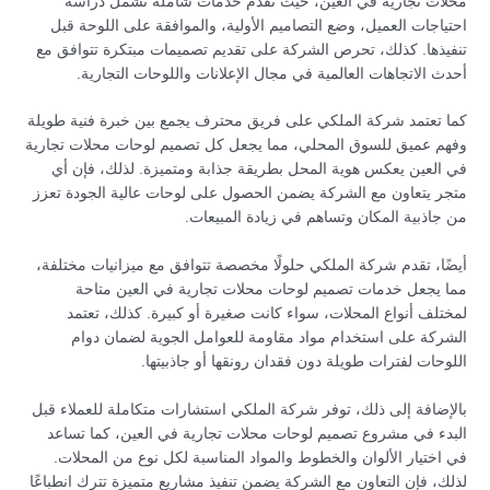
محلات تجارية في العين، حيث تقدم خدمات شاملة تشمل دراسة
احتياجات العميل، وضع التصاميم الأولية، والموافقة على اللوحة قبل
تنفيذها. كذلك، تحرص الشركة على تقديم تصميمات مبتكرة تتوافق مع
أحدث الاتجاهات العالمية في مجال الإعلانات واللوحات التجارية.
كما تعتمد شركة الملكي على فريق محترف يجمع بين خبرة فنية طويلة
وفهم عميق للسوق المحلي، مما يجعل كل تصميم لوحات محلات تجارية
في العين يعكس هوية المحل بطريقة جذابة ومتميزة. لذلك، فإن أي
متجر يتعاون مع الشركة يضمن الحصول على لوحات عالية الجودة تعزز
من جاذبية المكان وتساهم في زيادة المبيعات.
أيضًا، تقدم شركة الملكي حلولًا مخصصة تتوافق مع ميزانيات مختلفة،
مما يجعل خدمات تصميم لوحات محلات تجارية في العين متاحة
لمختلف أنواع المحلات، سواء كانت صغيرة أو كبيرة. كذلك، تعتمد
الشركة على استخدام مواد مقاومة للعوامل الجوية لضمان دوام
اللوحات لفترات طويلة دون فقدان رونقها أو جاذبيتها.
بالإضافة إلى ذلك، توفر شركة الملكي استشارات متكاملة للعملاء قبل
البدء في مشروع تصميم لوحات محلات تجارية في العين، كما تساعد
في اختيار الألوان والخطوط والمواد المناسبة لكل نوع من المحلات.
لذلك، فإن التعاون مع الشركة يضمن تنفيذ مشاريع متميزة تترك انطباعًا