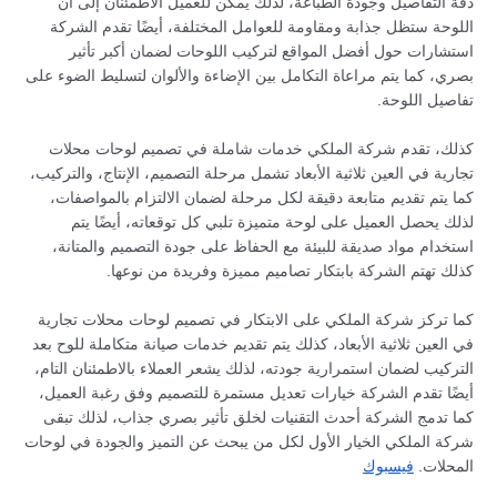
دقة التفاصيل وجودة الطباعة، لذلك يمكن للعميل الاطمئنان إلى أن
اللوحة ستظل جذابة ومقاومة للعوامل المختلفة، أيضًا تقدم الشركة
استشارات حول أفضل المواقع لتركيب اللوحات لضمان أكبر تأثير
بصري، كما يتم مراعاة التكامل بين الإضاءة والألوان لتسليط الضوء على
تفاصيل اللوحة.
كذلك، تقدم شركة الملكي خدمات شاملة في تصميم لوحات محلات
تجارية في العين ثلاثية الأبعاد تشمل مرحلة التصميم، الإنتاج، والتركيب،
كما يتم تقديم متابعة دقيقة لكل مرحلة لضمان الالتزام بالمواصفات،
لذلك يحصل العميل على لوحة متميزة تلبي كل توقعاته، أيضًا يتم
استخدام مواد صديقة للبيئة مع الحفاظ على جودة التصميم والمتانة،
كذلك تهتم الشركة بابتكار تصاميم مميزة وفريدة من نوعها.
كما تركز شركة الملكي على الابتكار في تصميم لوحات محلات تجارية
في العين ثلاثية الأبعاد، كذلك يتم تقديم خدمات صيانة متكاملة للوح بعد
التركيب لضمان استمرارية جودته، لذلك يشعر العملاء بالاطمئنان التام،
أيضًا تقدم الشركة خيارات تعديل مستمرة للتصميم وفق رغبة العميل،
كما تدمج الشركة أحدث التقنيات لخلق تأثير بصري جذاب، لذلك تبقى
شركة الملكي الخيار الأول لكل من يبحث عن التميز والجودة في لوحات
المحلات.
فيسبوك