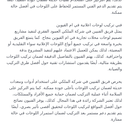
يتم تقديم الدعم الفني المستمر للحفاظ على اللوحات في أفضل حالة
ممكنة.
فني تركيب لوحات اعلانية في ام القيوين
يمثل فريق الفنيين في شركة الملكي العمود الفقري لتنفيذ مشاريع
تصميم لوحات محلات تجارية في ام القيوين بنجاح. كما يتمتع الفريق
بخبرة واسعة في تركيب جميع أنواع اللوحات الإعلانية سواء التقليدية أو
المضيئة، لذلك يمكن للعميل الاعتماد عليهم لتنفيذ المشروع بدقة
واحترافية. كذلك، يهتم الفنيون بالتفاصيل الدقيقة لضمان تركيب اللوحات
بطريقة مثالية، أيضًا يقدمون استشارات تقنية حول أفضل طرق التركيب
والصيانة.
يحرص فريق الفنيين في شركة الملكي على استخدام أدوات ومعدات
حديثة لضمان تركيب اللوحات بأعلى جودة ممكنة. كما يتم التركيز على
السلامة أثناء عملية التركيب لضمان حماية جميع الأفراد والممتلكات،
لذلك تعتبر الشركة رائدة في هذا المجال. كذلك، يوفر الفنيون نصائح
حول أفضل المواقع لتركيب اللوحات لتحقيق أقصى تأثير بصري، أيضًا
يتم تقديم دعم مستمر بعد التركيب لضمان استمرار اللوحات في حالة
ممتازة.