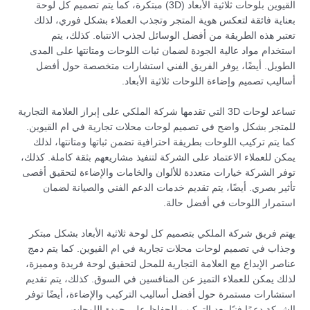
القيوين بلوحات ثلاثية الأبعاد (3D) مبتكرة، كما يتم تصميم كل لوحة
بعناية فائقة لتعكس هوية المتجر وتجذب العملاء بشكل فوري، لذلك
تعتبر هذه الطريقة من أفضل الوسائل لجذب الانتباه. كذلك، يتم
استخدام مواد عالية الجودة لضمان ثبات اللوحات ومتانتها على المدى
الطويل. أيضًا، يوفر الفريق الفني استشارات متخصصة حول أفضل
أساليب تصميم وإضاءة اللوحات ثلاثية الأبعاد.
تساعد لوحات 3D التي تقدمها شركة الملكي على إبراز العلامة التجارية
للمتجر بشكل واضح في تصميم لوحات محلات تجارية في ام القيوين.
كما يتم تركيب اللوحات بطريقة احترافية تضمن ثباتها ومتانتها، لذلك
يمكن للعملاء الاعتماد على الشركة لتنفيذ مشاريعهم بثقة كاملة. كذلك،
توفر الشركة خيارات متعددة للألوان والخامات والإضاءة لتحقيق أقصى
تأثير بصري. أيضًا، يتم تقديم خدمات الدعم الفني والصيانة لضمان
استمرار اللوحات في أفضل حالة.
يهتم فريق شركة الملكي بتصميم كل لوحة ثلاثية الأبعاد بشكل مبتكر
وجذاب في تصميم لوحات محلات تجارية في ام القيوين. كما يتم دمج
عناصر الإبداع مع العلامة التجارية للمحل لتحقيق لوحة فريدة ومميزة،
لذلك يمكن للعملاء التميز عن المنافسين في السوق. كذلك، يتم تقديم
استشارات مستمرة حول أفضل أساليب التركيب والإضاءة، أيضًا توفر
الشركة دعمًا فنيًا بعد التركيب للحفاظ على جودة اللوحات.