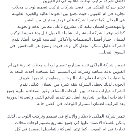
أفضل شركة تركيب لوحات اعلانية في ام القيوين
تعتبر شركة الملكي من أفضل شركات تركيب تصميم لوحات محلات
تجارية في ام القيوين، حيث تجمع بين الجودة العالية والخبرة الطويلة
في المجال. كما تعتمد الشركة على فريق محترف من الفنيين
والمهندسين لضمان تنفيذ كل مشروع بأعلى معايير الدقة والجودة.
كذلك، توفر الشركة استشارات شاملة للعميل قبل بدء عملية التركيب
لضمان اختيار أفضل التصميمات والأماكن المناسبة للوحة. أيضًا، تقدم
الشركة حلول مبتكرة تجعل كل لوحة فريدة وتتميز عن المنافسين في
السوق المحلي.
تضمن شركة الملكي تنفيذ مشاريع تصميم لوحات محلات تجارية في ام
القيوين بدقة متناهية وسرعة في التسليم. كما تستخدم أحدث المعدات
والتقنيات الحديثة لضمان ثبات اللوحات ومقاومتها لجميع الظروف
الجوية، لذلك تحظى الشركة بثقة كبيرة من العملاء. كذلك، تقدم
الشركة خيارات متعددة بين اللوحات المضاءة وغير المضاءة، لتلبية جميع
احتياجات المتاجر التجارية. أيضًا، يتم تقديم الدعم الفني والصيانة الدورية
بعد التركيب لضمان استمرار اللوحات في أفضل حالة.
تتميز شركة الملكي بالابتكار والإبداع في تصميم وتركيب اللوحات، لذلك
يمكن للعملاء الاعتماد عليها في جميع مشاريع تصميم لوحات محلات
تجارية في ام القيوين. كما تهتم الشركة بالتفاصيل الصغيرة في كل