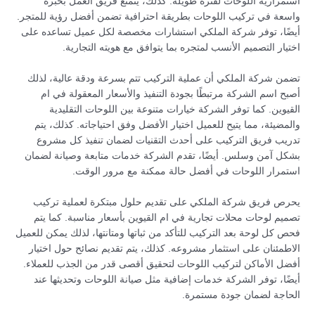
استمرارية اللوحات لفترة طويلة. كذلك، يتمتع فريق العمل بخبرة
واسعة في تركيب اللوحات بطريقة احترافية تضمن أفضل رؤية للمتجر.
أيضًا، توفر شركة الملكي استشارات مخصصة لكل عميل تساعده على
اختيار التصميم الأنسب لمتجره بما يتوافق مع هويته التجارية.
تضمن شركة الملكي أن عملية التركيب تتم بسرعة ودقة عالية، لذلك
أصبح اسم الشركة مرتبطًا بجودة التنفيذ والأسعار المعقولة في ام
القيوين. كما توفر الشركة خيارات متنوعة بين اللوحات التقليدية
والمضيئة، مما يتيح للعميل اختيار الأفضل وفق احتياجاته. كذلك، يتم
تدريب فريق التركيب على أحدث التقنيات لضمان تنفيذ كل مشروع
بشكل آمن وسلس. أيضًا، تقدم الشركة خدمات متابعة وصيانة لضمان
استمرار اللوحات في أفضل حالة ممكنة مع مرور الوقت.
يحرص فريق شركة الملكي على تقديم حلول مبتكرة لعملية تركيب
تصميم لوحات محلات تجارية في ام القيوين بأسعار مناسبة. كما يتم
فحص كل لوحة بعد التركيب للتأكد من ثباتها ومتانتها، لذلك يمكن للعميل
الاطمئنان على استثمار مشروعه. كذلك، يتم تقديم نصائح حول اختيار
أفضل الأماكن لتركيب اللوحات لتحقيق أقصى قدر من الجذب للعملاء.
أيضًا، توفر الشركة خدمات إضافية مثل صيانة اللوحات وتحديثها عند
الحاجة لضمان جودة مستمرة.