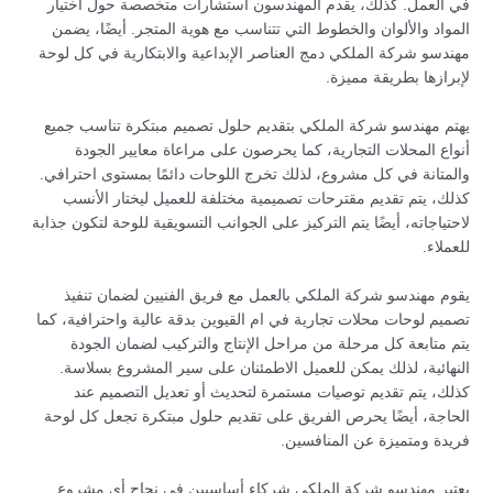
في العمل. كذلك، يقدم المهندسون استشارات متخصصة حول اختيار
المواد والألوان والخطوط التي تتناسب مع هوية المتجر. أيضًا، يضمن
مهندسو شركة الملكي دمج العناصر الإبداعية والابتكارية في كل لوحة
لإبرازها بطريقة مميزة.
يهتم مهندسو شركة الملكي بتقديم حلول تصميم مبتكرة تناسب جميع
أنواع المحلات التجارية، كما يحرصون على مراعاة معايير الجودة
والمتانة في كل مشروع، لذلك تخرج اللوحات دائمًا بمستوى احترافي.
كذلك، يتم تقديم مقترحات تصميمية مختلفة للعميل ليختار الأنسب
لاحتياجاته، أيضًا يتم التركيز على الجوانب التسويقية للوحة لتكون جذابة
للعملاء.
يقوم مهندسو شركة الملكي بالعمل مع فريق الفنيين لضمان تنفيذ
تصميم لوحات محلات تجارية في ام القيوين بدقة عالية واحترافية، كما
يتم متابعة كل مرحلة من مراحل الإنتاج والتركيب لضمان الجودة
النهائية، لذلك يمكن للعميل الاطمئنان على سير المشروع بسلاسة.
كذلك، يتم تقديم توصيات مستمرة لتحديث أو تعديل التصميم عند
الحاجة، أيضًا يحرص الفريق على تقديم حلول مبتكرة تجعل كل لوحة
فريدة ومتميزة عن المنافسين.
يعتبر مهندسو شركة الملكي شركاء أساسيين في نجاح أي مشروع