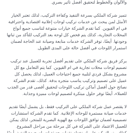
والألوان والخطوط لتحقيق أفضل تأثير بصري.
تتميز شركة الملكي بسرعة التنفيذ وكفاءة التركيب، لذلك تعتبر الخيار
الأمثل لمن يبحث عن خدمات تركيب لوحات إعلانية اقتصادية واحترافية
في ام القيوين. كما تقدم الشركة خيارات متنوعة لتناسب جميع أنواع
المحلات التجارية، كذلك يتم فحص كل لوحة بعد التركيب للتأكد من ثباتها
وجودتها. أيضًا، توفر الشركة خدمات متابعة وصيانة عند الحاجة لضمان
استمرار اللوحات في أفضل حالة على المدى الطويل.
يركز فريق شركة الملكي على تقديم أفضل تجربة للعميل عند تركيب
تصميم لوحات محلات تجارية في ام القيوين. كما يتم التعامل مع كل
مشروع بشكل فردي لتلبية جميع احتياجات العميل، لذلك يحصل كل
عميل على تصميم وتركيب يناسب متجره بدقة. كذلك، تقدم الشركة
نصائح حول أفضل أماكن تركيب اللوحات لتحقيق أقصى قدر من الجذب
للعملاء، أيضًا توفر حلول مبتكرة لتصميم لوحات مميزة وجذابة.
لا يقتصر عمل شركة الملكي على التركيب فقط، بل يشمل أيضًا تقديم
خدمات صيانة مستمرة للوحاته الإعلانية. كما تقدم الشركة استشارات
تصميمية لضمان توافق اللوحات مع الهوية البصرية للمتجر، لذلك يمكن
للعميل الاعتماد على الشركة في كل مرحلة من مراحل المشروع.
كذلك، يتم التركيز على استخدام تقنيات حديثة لضمان جودة التنفيذ، أيضًا