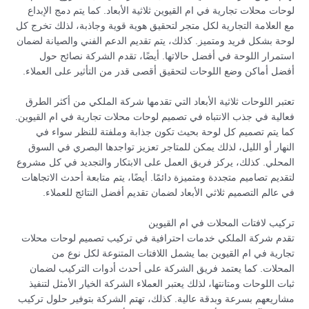
لوحات محلات تجارية في ام القيوين ثلاثية الأبعاد. كما يتم دمج الإبداع
مع العلامة التجارية لكل متجر لتحقيق هوية قوية وجاذبة، لذلك تخرج كل
لوحة بشكل فريد ومتميز. كذلك، يتم تقديم الدعم الفني والصيانة لضمان
استمرار اللوحة في أفضل حالاتها. أيضًا، تقدم الشركة نصائح حول
أفضل أماكن وضع اللوحات لتحقيق أقصى قدر من التأثير على العملاء.
تعتبر اللوحات ثلاثية الأبعاد التي تقدمها شركة الملكي من أكثر الطرق
فعالية في جذب الانتباه في تصميم لوحات محلات تجارية في ام القيوين.
كما يتم تصميم كل لوحة بحيث تكون جذابة وملفتة للنظر سواء في
النهار أو الليل، لذلك يمكن للمتاجر تعزيز تواجدها البصري في السوق
المحلي. كذلك، يركز فريق العمل على الابتكار والتجديد في كل مشروع
لتقديم تصاميم متجددة ومتميزة دائمًا. أيضًا، يتم متابعة أحدث الاتجاهات
في عالم التصميم ثلاثي الأبعاد لضمان تقديم أفضل النتائج للعملاء.
تركيب لافتات المحلات في ام القيوين
تقدم شركة الملكي خدمات احترافية في تركيب تصميم لوحات محلات
تجارية في ام القيوين بما يشمل اللافتات المتنوعة لكل نوع من
المحلات. كما يعتمد فريق الشركة على أحدث أدوات التركيب لضمان
ثبات اللوحات ومتانتها، لذلك يعتبر العملاء الشركة الخيار الأمثل لتنفيذ
مشاريعهم بسرعة وبدقة عالية. كذلك، تهتم الشركة بتوفير حلول تركيب