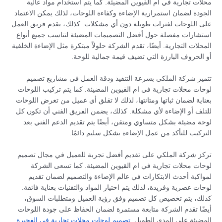
محلات تجارية في ام القيوين المضيئة. كما يتم استخدام مواد عالية
الجودة لضمان استمرارية الإضاءة وكفاءة اللوحات، لذلك يمكن الاعتماد
على اللوحات لفترات طويلة دون أي مشكلات. كذلك، يقدم فريق العمل
استشارات مفصلة حول أفضل التصميمات المضيئة لتناسب جميع أنواع
المحلات التجارية. أيضًا، تقدم الشركة حلولاً مبتكرة مثل الإضاءة الخلفية
أو الحروف البارزة التي تضيف قيمة جمالية للوحة.
تتميز شركة الملكي بسرعة التنفيذ ودقة العمل في مشاريع تصميم
لوحات محلات تجارية في ام القيوين المضيئة. كما يتم تركيب اللوحات
بعناية لضمان ثباتها ومتانتها، لذلك لا تقلق أي عميل من تعرض اللوحات
للتلف أو الإضاءة لأي مشكلة. كذلك، يضمن الفريق الفني أن تكون كل
لوحة مضيئة بشكل متساوي ومتقن، أيضًا يتم تقديم الدعم الفني بعد
التركيب للتأكد من عمل الإضاءة بشكل سليم دائمًا.
تركز شركة الملكي على تقديم أفضل تجربة للعميل في مجال تصميم
لوحات محلات تجارية في ام القيوين المضيئة. كما تسعى الشركة
لمواكبة أحدث الابتكارات في عالم الإضاءة والتصميم لضمان تقديم
لوحات عصرية وفريدة، لذلك يتم اختيار المواد والتقنيات بعناية فائقة.
كذلك، يتم تخصيص كل تصميم وفق رؤية العميل ومتطلبات السوق،
أيضًا تقدم الشركة متابعة مستمرة لضمان الحفاظ على جودة اللوحات
المضيئة على المدى الطويل.
تصميم لوحات محلات تجارية في الفجيرة