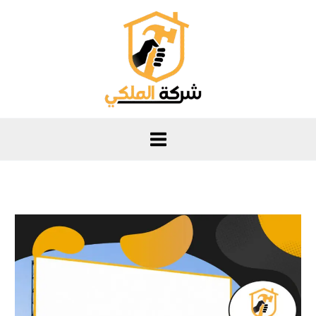
خطي
لى
لمحتوى