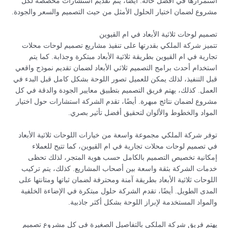
استمرارها في أفضل حالة. أيضًا، يتم تقديم استشارات مخصصة لكل
مشروع لضمان اختيار الحلول الأمثل من حيث التصميم والسعر والجودة.
تصميم لوحات ثلاثية الأبعاد في ام القيوين
تتميز شركة الملكي بقدرتها على تنفيذ مشاريع تصميم لوحات محلات
تجارية في ام القيوين بطريقة ثلاثية الأبعاد مبتكرة وجذابة. كما يتم
استخدام أحدث برامج التصميم ثلاثي الأبعاد لضمان تقديم نموذج واقعي
قبل التنفيذ، لذلك يمكن للعميل تصور اللوحة بشكل كامل قبل البدء في
العمل. كذلك، يهتم فريق التصميم بتطبيق معايير الجودة والدقة في كل
مشروع لضمان نتائج مبهرة. أيضًا، تقدم الشركة استشارات حول اختيار
المواد والخطوط والألوان لتحقيق أفضل تأثير بصري.
توفر شركة الملكي مجموعة واسعة من خيارات اللوحات ثلاثية الأبعاد
في تصميم لوحات محلات تجارية في ام القيوين، كما تتيح للعملاء
إمكانية تخصيص التصميم بالكامل حسب هوية المتجر، لذلك تحظى
خدمات الشركة بثقة واسعة بين أصحاب المشاريع. كذلك، يتم تركيب
اللوحات ثلاثية الأبعاد بطريقة آمنة ومحترفة لضمان ثباتها ومتانتها على
المدى الطويل. أيضًا، تقدم الشركة حلول مبتكرة في الإضاءة الخلفية
والمواد المستخدمة لإبراز اللوحة بشكل أكثر جاذبية.
يهتم فريق شركة الملكي بالتفاصيل الصغيرة في كل مشروع تصميم