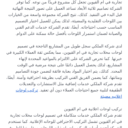
تجارية في ام القيوين تجعل كل مشروع فريدًا من نوعه. كما توفر
الشركة تصاميم ثلاثية الأبعاد تساعد العميل على تصور النتيجة النهائية
قبل البدء في التنفيذ. كذلك، تتيح الشركة مجموعة واسعة من الخيارات
بين اللوحات التقليدية والمضيئة، لذلك يمكن للعميل اختيار التصميم
المناسب حسب احتياجاته. أيضًا، تقدم الشركة خدمات الدعم الفني
والصيانة لضمان استمرار اللوحات بأفضل حالة ممكنة على الدوام.
لدى شركة الملكي سجل طويل من المشاريع الناجحة في تصميم
لوحات محلات تجارية في ام القيوين، مما يعكس ثقة العملاء الكبيرة في
خبرتها. كما تحرص الشركة على الالتزام بالمواعيد المحددة لإنهاء
المشاريع، لذلك يحصل العميل دائمًا على نتيجة مرضية في الوقت
المحدد. كذلك، يتم اختيار المواد بعناية فائقة لتضمن جودة التصاميم
ومتانتها، كما يضمن الفريق الفني التركيب بطريقة احترافية وآمنة. أيضًا،
تقدم شركة الملكي خدمات إضافية مثل الاستشارات والتعديلات
الطفيفة لتلبية جميع احتياجات العملاء دون أي تعقيد.
تركيب لوحات
اعلانيه مضيئة
تركيب لوحات اعلانية في ام القيوين
تقدم شركة الملكي خدمات متكاملة في تصميم لوحات محلات تجارية
في ام القيوين تشمل التركيب الاحترافي للوحاته الإعلانية. كما تستخدم
الشركة أحدث أدوات التركيب لضمان ثبات اللوحات ومقاومتها للظروف