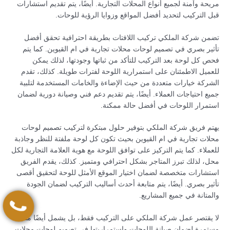
مريحة وآمنة لجميع أنواع المحلات التجارية. أيضًا، يتم تقديم استشارات
قبل التركيب لتحديد أفضل المواقع وزوايا الرؤية للوحات.
تضمن شركة الملكي تركيب اللافتات بطريقة احترافية تحقق أفضل
تأثير بصري في تصميم لوحات محلات تجارية في ام القيوين. كما يتم
فحص كل لوحة بعد التركيب للتأكد من ثباتها وجودتها، لذلك يمكن
للعميل الاطمئنان على استمرارية اللوحة لفترات طويلة. كذلك، تقدم
الشركة خيارات متعددة من حيث الإضاءة والخامات المستخدمة لتلبية
جميع احتياجات العملاء. أيضًا، يتم تقديم دعم فني وصيانة دورية لضمان
استمرار اللوحات في أفضل حالة ممكنة.
يهتم فريق شركة الملكي بتوفير حلول مبتكرة لتركيب تصميم لوحات
محلات تجارية في ام القيوين بحيث تكون كل لوحة ملفتة للنظر وجاذبة
للعملاء. كما يتم التركيز على توافق اللوحة مع هوية العلامة التجارية لكل
محل، لذلك تبرز المتاجر بشكل احترافي ومتميز. كذلك، يقدم الفريق
استشارات متخصصة لضمان اختيار الموقع الأمثل للوحة لتحقيق أقصى
تأثير بصري. أيضًا، يتم متابعة أحدث أساليب التركيب لضمان الجودة
والمتانة في جميع المشاريع.
لا يقتصر عمل شركة الملكي على التركيب فقط، بل يشمل أيضًا متابعة
مستمرة لضمان صيانة اللوحات واستمراريتها في تصميم لوحات محلات