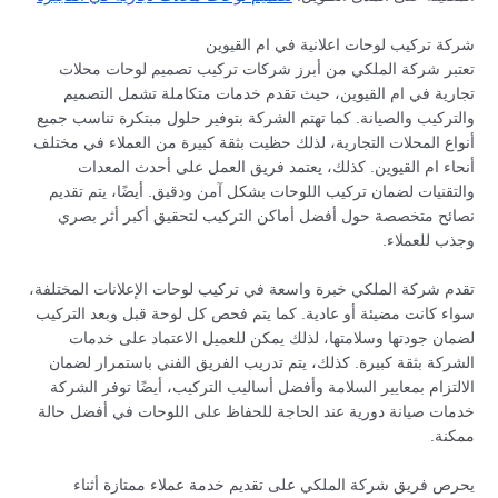
شركة تركيب لوحات اعلانية في ام القيوين
تعتبر شركة الملكي من أبرز شركات تركيب تصميم لوحات محلات
تجارية في ام القيوين، حيث تقدم خدمات متكاملة تشمل التصميم
والتركيب والصيانة. كما تهتم الشركة بتوفير حلول مبتكرة تناسب جميع
أنواع المحلات التجارية، لذلك حظيت بثقة كبيرة من العملاء في مختلف
أنحاء ام القيوين. كذلك، يعتمد فريق العمل على أحدث المعدات
والتقنيات لضمان تركيب اللوحات بشكل آمن ودقيق. أيضًا، يتم تقديم
نصائح متخصصة حول أفضل أماكن التركيب لتحقيق أكبر أثر بصري
وجذب للعملاء.
تقدم شركة الملكي خبرة واسعة في تركيب لوحات الإعلانات المختلفة،
سواء كانت مضيئة أو عادية. كما يتم فحص كل لوحة قبل وبعد التركيب
لضمان جودتها وسلامتها، لذلك يمكن للعميل الاعتماد على خدمات
الشركة بثقة كبيرة. كذلك، يتم تدريب الفريق الفني باستمرار لضمان
الالتزام بمعايير السلامة وأفضل أساليب التركيب، أيضًا توفر الشركة
خدمات صيانة دورية عند الحاجة للحفاظ على اللوحات في أفضل حالة
ممكنة.
يحرص فريق شركة الملكي على تقديم خدمة عملاء ممتازة أثناء