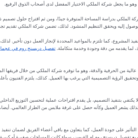
فية، وهو ما يجعل شركة الملكي الاختيار المفضل لدى أصحاب الذوق الرفيع.
ة الملكي بدراسة المساحة المتوفرة جيدًا، ومن ثم اقتراح حلول تصميم ذك
وصول إليه ويحقق التنظيم المنشود. لذلك، تضمن شركة الملكي تقديم تجر
نفيذ المشروع، كما تلتزم بالمواعيد المحددة لإنجاز العمل دون تأخير. لذل
ذ، لما يقدمه من دقة وجودة وخدمة متكاملة.
تفصيل دريسنج روم في عجما
الية من الحرفية والدقة، وهو ما توفره شركة الملكي من خلال فريقها ال
حقيق الرؤية التصميمية التي يرغب بها العميل. كذلك، يلتزم الفنيون بأعلى 
يكتفي بتنفيذ التصميم، بل يقدم اقتراحات عملية لتحسين التوزيع الداخل
 لذلك يشعر العميل وكأنه حصل على غرفة ملابس من الطراز العالمي. أيض
لتأثير على جودة العمل، كما يتعاون مع باقي أعضاء الفريق لضمان تنفيذ
 تفصيل دريسنج روم ام القيوين، سواء كانت المساحات صغيرة أو كبيرة.