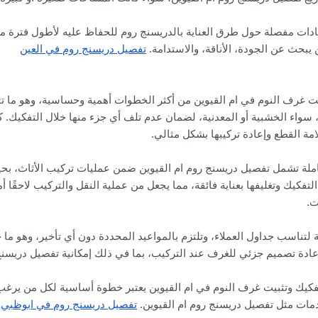
إرشادات مفصلة حول طرق العناية بالدريسنج روم للحفاظ عليه لأطول فترة م
 يبحث عن الجودة، الأناقة، والاستدامة.
تفصيل دريسنج روم في العين
يت غرف النوم في ام القيوين من أكثر الخطوات أهمية وحساسية، وهو ما تتق
، سواء الخشبية أو المعدنية، لضمان عدم تلف أي جزء منها خلال التفكيك
مة القطع وإعادة تركيبها بشكل مثالي.
تكاملة تشمل تفصيل دريسنج روم ام القيوين ضمن عمليات تركيب الأثاث، ب
تفكيك وتغليفها بعناية فائقة، مما يجعل من عملية النقل والتركيب لاحقًا أمر
ت.
ناسب جداول العملاء، وتلتزم بالمواعيد المحددة دون أي تأخير، وهو ما جعلها
 إعادة تصميم جزئي للغرف عند التركيب، بما في ذلك إمكانية تفصيل دريسنج
كيك وتثبيت غرف النوم في ام القيوين يعتبر خطوة أساسية لكل من يرغب 
مات مثل تفصيل دريسنج روم ام القيوين.
تفصيل دريسنج روم في ابوظبي