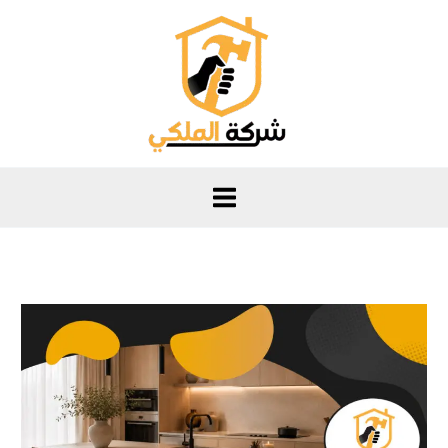
خطي
لى
لمحتوى