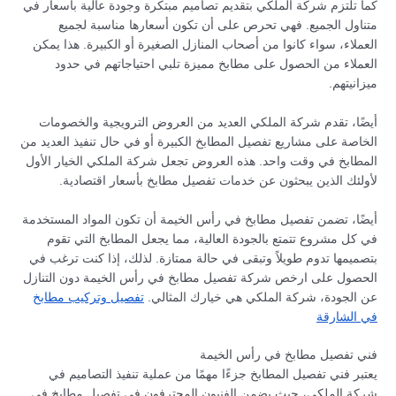
كما تلتزم شركة الملكي بتقديم تصاميم مبتكرة وجودة عالية بأسعار في
متناول الجميع. فهي تحرص على أن تكون أسعارها مناسبة لجميع
العملاء، سواء كانوا من أصحاب المنازل الصغيرة أو الكبيرة. هذا يمكن
العملاء من الحصول على مطابخ مميزة تلبي احتياجاتهم في حدود
ميزانيتهم.
أيضًا، تقدم شركة الملكي العديد من العروض الترويجية والخصومات
الخاصة على مشاريع تفصيل المطابخ الكبيرة أو في حال تنفيذ العديد من
المطابخ في وقت واحد. هذه العروض تجعل شركة الملكي الخيار الأول
لأولئك الذين يبحثون عن خدمات تفصيل مطابخ بأسعار اقتصادية.
أيضًا، تضمن تفصيل مطابخ في رأس الخيمة أن تكون المواد المستخدمة
في كل مشروع تتمتع بالجودة العالية، مما يجعل المطابخ التي تقوم
بتصميمها تدوم طويلاً وتبقى في حالة ممتازة. لذلك، إذا كنت ترغب في
الحصول على ارخص شركة تفصيل مطابخ في رأس الخيمة دون التنازل
عن الجودة، شركة الملكي هي خيارك المثالي.
تفصيل وتركيب مطابخ
في الشارقة
فني تفصيل مطابخ في رأس الخيمة
يعتبر فني تفصيل المطابخ جزءًا مهمًا من عملية تنفيذ التصاميم في
شركة الملكي، حيث يضمن الفنيون المحترفون في تفصيل مطابخ في