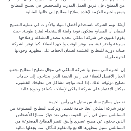
من المطبخ، فإن فريق العمل المدرب والمتخصص في تصليح المطابخ
يتمتع بالخبرة اللازمة لإعادة إصلاح المطابخ إلى حالتها المثالية.
أيضًا، تهتم الشركة باستخدام أفضل المواد والأدوات في عملية التصليح
لضمان أن المطابخ ستكون قوية وآمنة للاستخدام لفترة طويلة. حيث
يقوم الفنيون في شركة الملكي بتحديد مصدر المشكلة وإصلاحها
بسرعة واحترافية، مما يوفر الوقت والجهد للعملاء. كما توفر الشركة
صيانة دورية للمطابخ الخشبية لضمان الحفاظ على مظهرها وجودتها
لفترة طويلة.
إن الخبرة التي تتمتع بها شركة الملكي في مجال تصليح المطابخ تجعلها
الخيار الأفضل للعملاء في رأس الخيمة الذين يحتاجون إلى خدمات
تصليح موثوقة. لذلك، إذا كنت تواجه مشاكل في مطبخك الخشبي،
يمكنك الاعتماد على شركة الملكي لإصلاحه بكفاءة وجودة عالية.
تفصيل مطابخ ستانلس ستيل في رأس الخيمة
توفر شركة الملكي أيضًا خدمة تفصيل وتركيب المطابخ المصنوعة من
الستانلس ستيل في رأس الخيمة، وهي تعد خيارًا ممتازًا للأشخاص
الذين يبحثون عن مطبخ عصري وأنيق. تتميز المطابخ المصنوعة من
الستانلس ستيل بمظهرها اللامع والمقاوم للتآكل، مما يجعلها مثالية