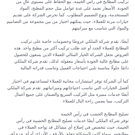
تركيب المطابخ في رأس الخيمة، مع الحفاظ على مستوى عالٍ من
الجودة. الأسعار تعتمد على عدة عوامل مثل حجم المطبخ، المواد
المستخدمة، ونوع التصميم المطلوب. كما تحرص الشركة على تقديم
خيارات مرنة للعملاء، حيث يمكنهم اختيار من بين مجموعة من التصاميم
والمواد التي تتناسب مع ميزانيتهم.
أيضًا، تقدم شركة الملكي عروضًا وخصومات خاصة على تركيب
المطابخ للعملاء الجدد أو عند طلب تركيب أكثر من مطبخ واحد. هذه
العروض تجعل الشركة الخيار المثالي للعملاء الذين يسعون للحصول
على مطابخ عالية الجودة بأسعار معقولة. لذلك، تقدم شركة الملكي
دائمًا حلولًا مناسبة تلبي احتياجات العميل وتناسب قدراته المالية.
كما أن الشركة توفر استشارات مجانية للعملاء لمساعدتهم في اختيار
أفضل الخيارات التي تناسب احتياجاتهم وميزانياتهم. تقدم شركة الملكي
أيضًا خدمات مميزة مثل التركيب السريع والضمان على جميع أعمال
التركيب، مما يضمن راحة البال للعملاء.
تصليح المطابخ الخشب في رأس الخيمة
توفر شركة الملكي أيضًا خدمات تصليح المطابخ الخشبية في رأس
الخيمة، حيث تتخصص في إصلاح أي مشاكل قد تواجه العملاء في
مطابخهم. سواء كانت المشكلة تتعلق بالأرفف، الأدراج، أو أي جزء آخر