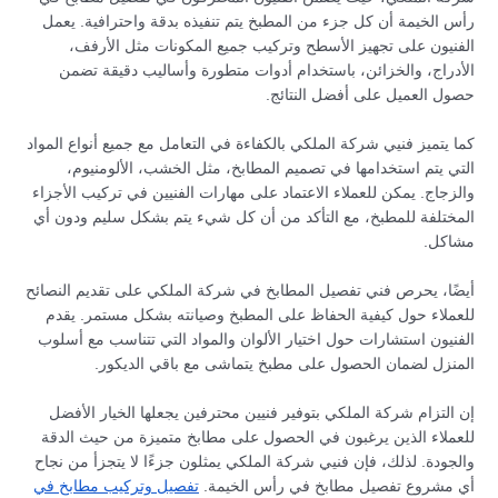
رأس الخيمة أن كل جزء من المطبخ يتم تنفيذه بدقة واحترافية. يعمل
الفنيون على تجهيز الأسطح وتركيب جميع المكونات مثل الأرفف،
الأدراج، والخزائن، باستخدام أدوات متطورة وأساليب دقيقة تضمن
حصول العميل على أفضل النتائج.
كما يتميز فنيي شركة الملكي بالكفاءة في التعامل مع جميع أنواع المواد
التي يتم استخدامها في تصميم المطابخ، مثل الخشب، الألومنيوم،
والزجاج. يمكن للعملاء الاعتماد على مهارات الفنيين في تركيب الأجزاء
المختلفة للمطبخ، مع التأكد من أن كل شيء يتم بشكل سليم ودون أي
مشاكل.
أيضًا، يحرص فني تفصيل المطابخ في شركة الملكي على تقديم النصائح
للعملاء حول كيفية الحفاظ على المطبخ وصيانته بشكل مستمر. يقدم
الفنيون استشارات حول اختيار الألوان والمواد التي تتناسب مع أسلوب
المنزل لضمان الحصول على مطبخ يتماشى مع باقي الديكور.
إن التزام شركة الملكي بتوفير فنيين محترفين يجعلها الخيار الأفضل
للعملاء الذين يرغبون في الحصول على مطابخ متميزة من حيث الدقة
والجودة. لذلك، فإن فنيي شركة الملكي يمثلون جزءًا لا يتجزأ من نجاح
أي مشروع تفصيل مطابخ في رأس الخيمة.
تفصيل وتركيب مطابخ في