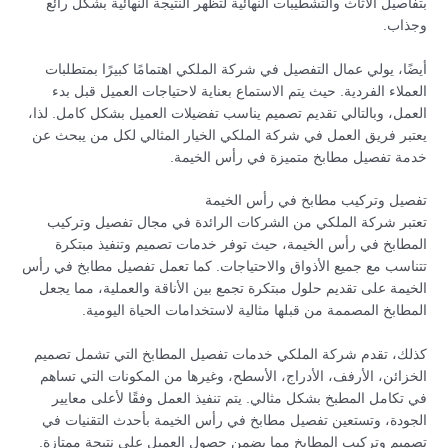
بتفاصيل الأثاث والتشطيبات النهائية لتظهر النتيجة النهائية بشكل رائع
وجذاب.
أيضًا، يولي عمال التفصيل في شركة الملكي اهتمامًا كبيرًا بمتطلبات
العملاء الفردية. حيث يتم الاستماع بعناية لاحتياجات العميل قبل بدء
العمل، وبالتالي تقديم تصميم يناسب تفضيلات العميل بشكل كامل. لذا،
يعتبر فريق العمل في شركة الملكي الخيار المثالي لكل من يبحث عن
خدمة تفصيل مطابخ متميزة في رأس الخيمة.
تفصيل وتركيب مطابخ في رأس الخيمة
تعتبر شركة الملكي من الشركات الرائدة في مجال تفصيل وتركيب
المطابخ في رأس الخيمة، حيث توفر خدمات تصميم وتنفيذ مبتكرة
تتناسب مع جميع الأذواق والاحتياجات. كما تعمل تفصيل مطابخ في رأس
الخيمة على تقديم حلول مبتكرة تجمع بين الأناقة والعملية، مما يجعل
المطابخ المصممة من قبلها مثالية لاستخدامات الحياة اليومية.
كذلك، تقدم شركة الملكي خدمات تفصيل المطابخ التي تشمل تصميم
الخزائن، الأرفف، الأدراج، الأسطح، وغيرها من المكونات التي تساهم
في تكامل المطبخ بشكل مثالي. يتم تنفيذ العمل وفقًا لأعلى معايير
الجودة، وتستعين تفصيل مطابخ في رأس الخيمة بأحدث التقنيات في
تصميم وتركيب المطابخ مما يضمن حصول العميل على نتيجة ممتازة.